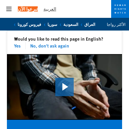
العربية
تبرعوا الآن
 menu
Skip
Skip
الأكثر رواجا
العراق
السعودية
سوريا
فيروس كورونا
to
to
cookie
main
إغلاق
Would you like to read this page in English?
✕
content
privacy
Yes
No, don't ask again
notice