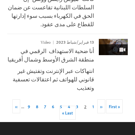
السلطات اللبنانية تقاعست عن ضمان
الحق في الكهرباء بسبب سوء إدارتها
للقطاع على مدى عقود.
13 فبراير/شباط 2023
Video
أنا ضحية الاستهداف الرقمي في
منطقة الشرق الأوسط وشمال أفريقيا
انتهاكات عبر الإنترنت وتفتيش غير
قانوني للهواتف ثم اعتقالات تعسفية
وتعذيب
Next
››
Page
…
9
Page
8
Page
7
Page
6
Page
5
Page
4
Page
Current
3
2
Page
Previous
1
‹‹
Pagination
First
« First
page
Last
Last »
page
page
page
page