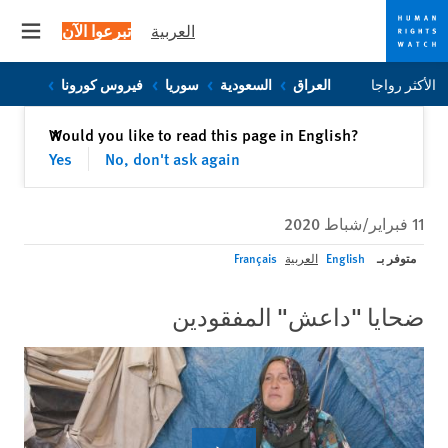
العربية
تبرعوا الآن
 menu
Skip
Skip
الأكثر رواجا
العراق
السعودية
سوريا
فيروس كورونا
to
to
cookie
main
إغلاق
Would you like to read this page in English?
✕
content
privacy
Yes
No, don't ask again
notice
11 فبراير/شباط 2020
متوفر بـ
English
العربية
Français
ضحايا "داعش" المفقودين