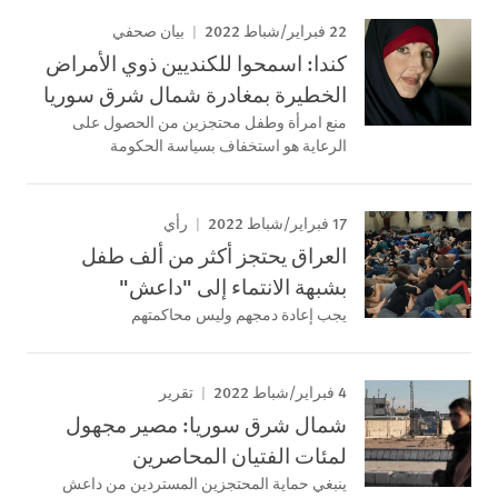
22 فبراير/شباط 2022
بيان صحفي
كندا: اسمحوا للكنديين ذوي الأمراض
الخطيرة بمغادرة شمال شرق سوريا
منع امرأة وطفل محتجزين من الحصول على
الرعاية هو استخفاف بسياسة الحكومة
17 فبراير/شباط 2022
رأي
العراق يحتجز أكثر من ألف طفل
بشبهة الانتماء إلى "داعش"
يجب إعادة دمجهم وليس محاكمتهم
4 فبراير/شباط 2022
تقرير
شمال شرق سوريا: مصير مجهول
لمئات الفتيان المحاصرين
ينبغي حماية المحتجزين المستردين من داعش