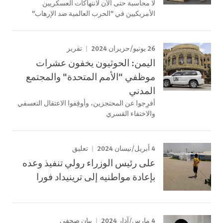
لا محاسبة حتى الآن لانتهاكات العسكريين
الأمريكيين في "الحرب العالمية ضد الإرهاب"
26 يونيو/حزيران 2024
تقرير
اليمن: الحوثيون يخفون عشرات
موظفي "الأمم المتحدة" والمجتمع
المدني
أفرِجوا عن المحتجزين، وأوقِفوا الاعتقال التعسفي
والاختفاء القسري
4 أبريل/نيسان 2024
تعليق
على رئيس الوزراء رولي تنفيذ وعده
بإعادة مواطنيه إلى ترينيداد فورا
4 مارس/آذار 2024
بيان صحفي