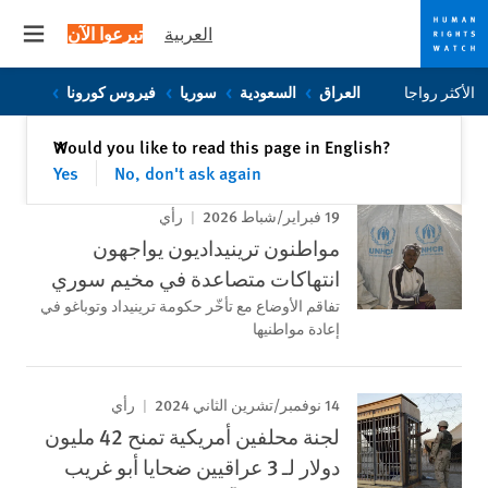
العربية
تبرعوا الآن
 menu
Skip
Skip
الأكثر رواجا
العراق
السعودية
سوريا
فيروس كورونا
to
to
cookie
main
إغلاق
Would you like to read this page in English?
✕
content
privacy
Yes
No, don't ask again
notice
19 فبراير/شباط 2026
رأي
مواطنون ترينيداديون يواجهون
انتهاكات متصاعدة في مخيم سوري
تفاقم الأوضاع مع تأخّر حكومة ترينيداد وتوباغو في
إعادة مواطنيها
14 نوفمبر/تشرين الثاني 2024
رأي
لجنة محلفين أمريكية تمنح 42 مليون
دولار لـ 3 عراقيين ضحايا أبو غريب