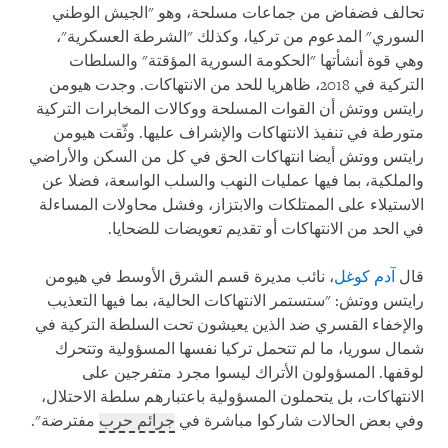
تحالف فضفاض من جماعات مسلحة، وهو "الجيش الوطني
السوري" المدعوم من تركيا، وكذلك "الشرطة العسكرية"،
وهي قوة أنشأتها "الحكومة السورية المؤقتة" والسلطات
التركية في 2018، ظاهريا للحد من الانتهاكات. وجدت هيومن
رايتس ووتش أن القوات المسلحة ووكالات المخابرات التركية
متورطة في تنفيذ الانتهاكات والإشراف عليها. وثّقت هيومن
رايتس ووتش أيضا انتهاكات الحق في كل من السكن والأراضي
والملكية، بما فيها عمليات النهب والسلب الواسعة، فضلا عن
الاستيلاء على الممتلكات والابتزاز، وفشل محاولات المساءلة
في الحد من الانتهاكات أو تقديم تعويضات للضحايا.
قال
آدم كوغل
، نائب مديرة قسم الشرق الأوسط في هيومن
رايتس ووتش: "ستستمر الانتهاكات الحالية، بما فيها التعذيب
والإخفاء القسري ضد الذين يعيشون تحت السلطة التركية في
شمال سوريا، ما لم تتحمل تركيا نفسها المسؤولية وتتحرك
لوقفها. المسؤولون الأتراك ليسوا مجرد متفرجين على
الانتهاكات، بل يتحملون المسؤولية باعتبارهم سلطة الاحتلال،
وفي بعض الحالات شاركوا مباشرة في
جرائم حرب
مفترضة".