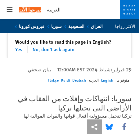
العربية
تبرعوا الآن
 menu
Skip
Skip
الأكثر رواجا
العراق
السعودية
سوريا
فيروس كورونا
to
to
cookie
main
إغلاق
Would you like to read this page in English?
✕
content
privacy
Yes
No, don't ask again
notice
29 فبراير/شباط 2024 12:00AM EST
|
بيان صحفي
متوفر بـ
English
العربية
Deutsch
Kurdî
Türkçe
سوريا: انتهاكات وإفلات من العقاب في
الأراضي التي تحتلها تركيا
تركيا تتحمل مسؤولية أفعال قواتها والقوات الموالية لها
Share this via Facebook
Share this via مشاركة
Share this via Bluesky