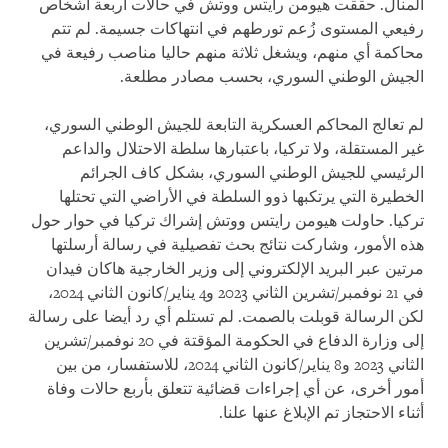
المنال. حققت هيومن رايتس ووتش في حالات أربعة أشخاص
رفيعي المستوى زُعم تورطهم في انتهاكات جسيمة. لم تتم
محاكمة أي منهم، ويشغل ثلاثة منهم حاليا مناصب رفيعة في
الجيش الوطني السوري، بحسب مصادر مطلعة.
لم تعالج المحاكم العسكرية التابعة للجيش الوطني السوري،
غير المستقلة، ولا تركيا، باعتبارها سلطة الاحتلال والداعم
الرئيسي للجيش الوطني السوري، بشكل كاف الجرائم
الخطيرة التي يرتكبها ذوو السلطة في الأراضي التي تحتلها
تركيا. حاولت هيومن رايتس ووتش إشراك تركيا في حوار حول
هذه الأمور، وشاركت نتائج بحث تفصيلية في رسالة أرسلتها
مرتين عبر البريد الإلكتروني إلى وزير الخارجية هاكان فيدان
في 21 نوفمبر/تشرين الثاني 2023 و4 يناير/كانون الثاني 2024،
لكن الرسالة قوبلت بالصمت. لم تستلم أي رد أيضا على رسالة
إلى وزارة الدفاع في الحكومة المؤقتة في 20 نوفمبر/تشرين
الثاني 2023 و8 يناير/كانون الثاني 2024، للاستفسار، من بين
أمور أخرى، عن أي إجراءات قضائية تتعلق بأربع حالات وفاة
أثناء الاحتجاز تم الإبلاغ عنها علنا.