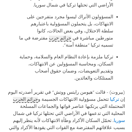
الأراضي التي تحتلها تركيا في شمال سوريا.
المسؤولون الأتراك ليسوا مجرد متفرجين على
الانتهاكات، بل يتحملون المسؤولية باعتبارهم
سلطة الاحتلال، وفي بعض الحالات، كانوا
متورطين مباشرة في
جرائم حرب
مفترضة في ما
تسميه تركيا "منطقة آمنة".
تركيا ملزمة بإعادة النظام العام والسلامة، وحماية
السكان، ومحاسبة المسؤولين عن الانتهاكات،
وتقديم التعويضات، وضمان حقوق أصحاب
الممتلكات والعائدين.
(بيروت) - قالت "هيومن رايتس ووتش" في تقرير أصدرته اليوم
إن
تركيا
تتحمل مسؤولية الانتهاكات الجسيمة و
جرائم الحرب
المحتملة التي يرتكبها عناصر قواتها والجماعات المسلحة
المحلية التي تدعمها في الأراضي التي تحتلها تركيا في شمال
سوريا
. تحمّل السكان الأكراد وطأة الانتهاكات لأنه ينظر إليهم
بسبب علاقاتهم المفترضة مع القوات التي يقودها الأكراد والتي