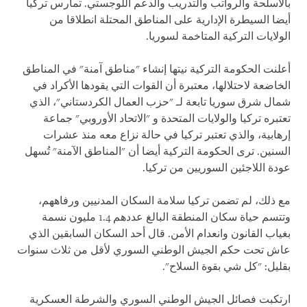
بالأسلحة والرواتب والتدريب والدعم اللوجستي. تمارس تركيا
أيضا السيطرة الإدارية على المناطق المحتلة انطلاقا من
الولايات التركية المتاخمة لسوريا.
أعلنت الحكومة التركية نيتها إنشاء "مناطق آمنة" في المناطق
الخاضعة لاحتلالها، معتبرة أن القوات التي يقودها الأكراد في
شمال شرق سوريا تابعة لـ "حزب العمال الكردستاني"، الذي
تعتبره تركيا والولايات المتحدة و "الاتحاد الأوروبي" جماعة
إرهابية، والذي تعتبر تركيا في حالة نزاع معه منذ عشرات
السنين. ترى الحكومة التركية أيضا أن "المناطق الآمنة" تُسهل
عودة اللاجئين السوريين من تركيا.
مع ذلك، لم تضمن تركيا سلامة السكان المدنيين ورفاههم،
وتتسم حياة سكان المنطقة البالغ عددهم 1.4 مليون نسمة
بغياب القانون وانعدام الأمن. قال أحد السكان السابقين الذي
عاش تحت حكم الجيش الوطني السوري لأقل من ثلاث سنوات
بقليل: "كل شي بقوة السلاح".
ارتكبت فصائل الجيش الوطني السوري والشرطة العسكرية