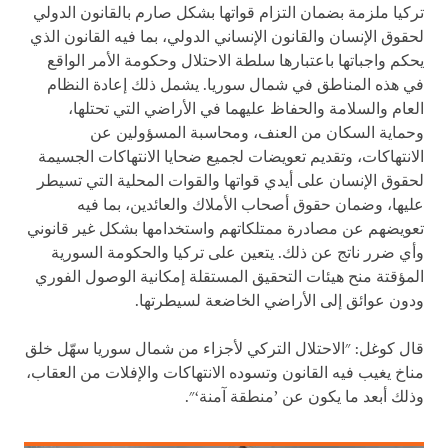
تركيا ملزمة بضمان التزام قواتها بشكل صارم بالقانون الدولي
لحقوق الإنسان والقانون الإنساني الدولي، بما فيه القانون الذي
يحكم واجباتها باعتبارها سلطة الاحتلال وحكومة الأمر الواقع
في هذه المناطق في شمال سوريا. يشمل ذلك إعادة النظام
العام والسلامة والحفاظ عليهما في الأراضي التي تحتلها،
وحماية السكان من العنف، ومحاسبة المسؤولين عن
الانتهاكات، وتقديم تعويضات لجميع ضحايا الانتهاكات الجسيمة
لحقوق الإنسان على أيدي قواتها والقوات المحلية التي تسيطر
عليها، وضمان حقوق أصحاب الأملاك والعائدين، بما فيه
تعويضهم عن مصادرة ممتلكاتهم واستخدامها بشكل غير قانوني
وأي ضرر ناتج عن ذلك. يتعين على تركيا والحكومة السورية
المؤقتة منح هيئات التحقيق المستقلة إمكانية الوصول الفوري
ودون عوائق إلى الأراضي الخاضعة لسيطرتها.
قال كوغل: "الاحتلال التركي لأجزاء من شمال سوريا سهّل خلق
مناخ يغيب فيه القانون وتسوده الانتهاكات والإفلات من العقاب،
وذلك أبعد ما يكون عن ’منطقة آمنة‘".