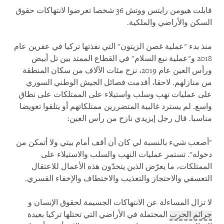
قابلت هيومن رايتس ووتش 36 شخصا تعرضوا لانتهاكات حقوق
السكن والأراضي والملكية.
منذ بدء "عملية غصن الزيتون" التي نفذتها تركيا في عفرين عام
2018 و"عملية نبع السلام" في القطاع الممتد بين تل أبيض
ورأس العين عام 2019، نزح مئات الآلاف من سكان المنطقة
من منازلهم. لاحقا، أقدمت فصائل الجيش الوطني السوري
على عمليات نهب وسلب واستيلاء على الممتلكات على نطاق
واسع. لم يسترد غالبية المتضررين ممتلكاتهم أو يتلقوا تعويضا
مناسبا. قال رجل إيزيدي نازح من رأس العين:
"أصعب شيء بالنسبة لي كان أن أقف أمام بيتي ولا أتمكن من
دخوله". تستمر عمليات النهب والسلب والاستيلاء على
الممتلكات، ما يعرّض الذين يتحدّون هذه الأعمال للاعتقال
التعسفي والاحتجاز والتعذيب والاختطاف والإخفاء القسري.
لا تزال المساءلة عن الانتهاكات الجسيمة لحقوق الإنسان و
جرائم الحرب
المحتملة في الأراضي التي تحتلها تركيا بعيدة