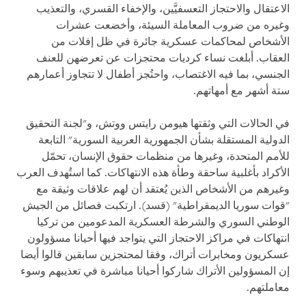
الاعتقال والاحتجاز التعسفيَّين، والإخفاء القسري، والتعذيب
وغيره من ضروب المعاملة السيئة، وأخضعت عشرات
الأشخاص لمحاكمات عسكرية جائرة في ظل إفلات من
العقاب. أبلغت نساء كرديات محتجزات عن تعرضهن للعنف
الجنسي، بما فيه الاغتصاب، واحتُجز أطفال لا تتجاوز أعمارهم
ستة أشهر مع أمهاتهم.
في الحالات التي وثقتها هيومن رايتس ووتش، و"لجنة التحقيق
الدولية المستقلة بشأن الجمهورية العربية السورية" التابعة
للأمم المتحدة، وغيرها من منظمات حقوق الإنسان، تحمّل
الأكراد بأغلبية ساحقة وطأة هذه الانتهاكات. كما استُهدف العرب
وغيرهم من الأشخاص الذين يُعتقد أن لهم علاقات وثيقة مع
"قوات سوريا الديمقراطية" (قسد). ارتكبت فصائل من الجيش
الوطني السوري والشرطة العسكرية المدعومين من تركيا
انتهاكات في مراكز الاحتجاز التي يتواجد فيها أحيانا مسؤولون
عسكريون ومخابرات أتراك، وفقا لمحتجزين سابقين قالوا أيضا
إن المسؤولين الأتراك شاركوا أحيانا مباشرة في تعذيبهم وسوء
معاملتهم.