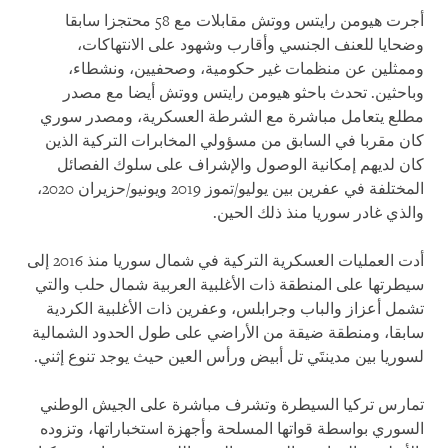
أجرت هيومن رايتس ووتش مقابلات مع 58 محتجزا سابقا
وضحايا للعنف الجنسي وأقارب وشهود على الانتهاكات،
وممثلين عن منظمات غير حكومية، وصحفيين، ونشطاء،
وباحثين. تحدث باحثو هيومن رايتس ووتش أيضا مع مصدر
مطلع يتعامل مباشرة مع الشرطة العسكرية، ومصدر سوري
كان مقربا في السابق من مسؤولي المخابرات التركية الذين
كان لديهم إمكانية الوصول والإشراف على سلوك الفصائل
المختلفة في عفرين بين يوليو/تموز 2019 ويونيو/حزيران 2020،
والذي غادر سوريا منذ ذلك الحين.
أدت العمليات العسكرية التركية في شمال سوريا منذ 2016 إلى
سيطرتها على المنطقة ذات الأغلبية العربية شمال حلب والتي
تشمل أعزاز والباب وجرابلس، وعفرين ذات الأغلبية الكردية
سابقا، ومنطقة ضيقة من الأراضي على طول الحدود الشمالية
لسوريا بين مدينتَي تل أبيض ورأس العين حيث يوجد تنوع إثني.
تمارس تركيا السيطرة وتشرف مباشرة على الجيش الوطني
السوري بواسطة قواتها المسلحة وأجهزة استخباراتها، وتزوده