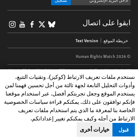
gram
ouTube
Facebook
BlueSky
X
ابقوا على اتصال
Footer
خريطة الموقع
Text Version
menu
© 2026 Human Rights Watch
Human Rights Watch
| 350 Fifth Avenue, 34th Floor | New York,
NY
Human Rights Watch cookie preferences
نستخدم ملفات تعريف الارتباط (كوكيز)، وتقنيات التتبع،
10118-3299
USA
|
t
1.212.290.4700
وأدوات التحليل التابعة لجهة ثالثة من أجل تحسين فهمنا لمن
Human Rights Watch
is a 501(C)(3) nonprofit registered in the US
يستخدم الموقع وجعل تجربتكم أفضل. عبر استخدام موقعنا
under EIN: 13-2875808
فإنكم توافقون على ذلك. يمكنكم قراءة سياسات الخصوصية
الخاصة بنا لمعرفة ما الذي يتم استخدام ملفات تعريف
الارتباط من أجله وكيف يمكنكم تغيير إعداداتكم.
خيارات أخرى
قبول