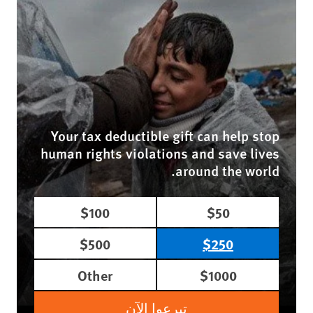
Your tax deductible gift can help stop
human rights violations and save lives
around the world.
$100
$50
$500
$250
Other
$1000
تبرعوا الآن