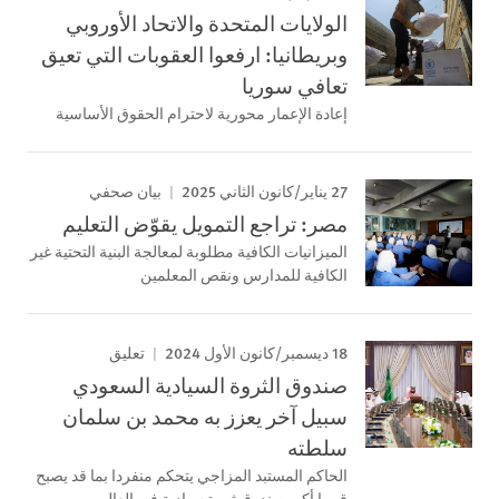
الولايات المتحدة والاتحاد الأوروبي
وبريطانيا: ارفعوا العقوبات التي تعيق
تعافي سوريا
إعادة الإعمار محورية لاحترام الحقوق الأساسية
27 يناير/كانون الثاني 2025
بيان صحفي
مصر: تراجع التمويل يقوّض التعليم
الميزانيات الكافية مطلوبة لمعالجة البنية التحتية غير
الكافية للمدارس ونقص المعلمين
18 ديسمبر/كانون الأول 2024
تعليق
صندوق الثروة السيادية السعودي
سبيل آخر يعزز به محمد بن سلمان
سلطته
الحاكم المستبد المزاجي يتحكم منفردا بما قد يصبح
قريبا أكبر صندوق ثروة سيادية في العالم