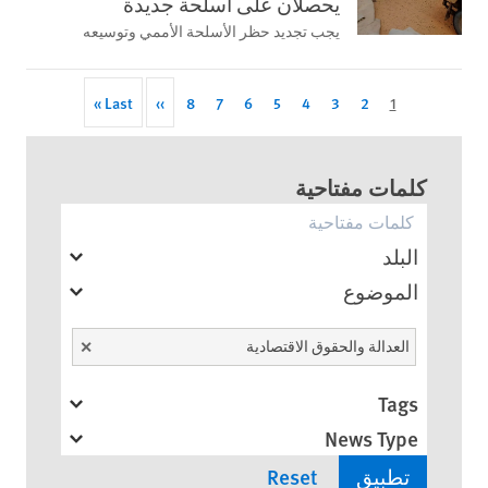
يحصلان على أسلحة جديدة
يجب تجديد حظر الأسلحة الأممي وتوسيعه
Last
Last »
Next
››
Page
8
Page
7
Page
6
Page
5
Page
4
Page
3
Page
Current
2
Pagination
1
page
page
page
كلمات مفتاحية
البلد
الموضوع
Unselect
العدالة والحقوق الاقتصادية
Tags
News Type