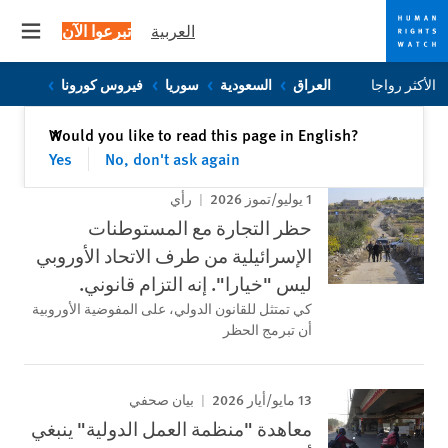
العربية
تبرعوا الآن
 menu
Skip
Skip
الأكثر رواجا
العراق
السعودية
سوريا
فيروس كورونا
to
to
cookie
main
إغلاق
Would you like to read this page in English?
✕
content
privacy
Yes
No, don't ask again
notice
1 يوليو/تموز 2026
رأي
حظر التجارة مع المستوطنات
الإسرائيلية من طرف الاتحاد الأوروبي
ليس "خيارا". إنه التزام قانوني.
كي تمتثل للقانون الدولي، على المفوضية الأوروبية
أن تبرمج الحظر
13 مايو/أيار 2026
بيان صحفي
معاهدة "منظمة العمل الدولية" ينبغي