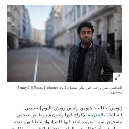
Click to expand Image
الصحفي عمر الراضي في الدار البيضاء، 2018
.
© Fanny Hedenmo
© Fanny
Hedenmo
(تونس) - قالت "هيومن رايتس ووتش" اليوم إنه ينبغي
للسلطات
المغربية
الإفراج فورا وبدون شروط عن صحفي
مسجون بسبب تغريدة انتقد فيها قاضيا، وإسقاط التهم ضده.
من المقرر أن يُحاكم عمر الراضي (33 عاما) في 2 يناير/كانون