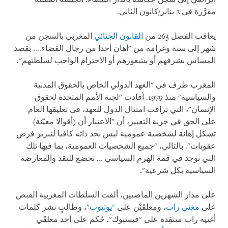
مقرَّرة في 2 يناير/كانون الثاني.
يعاقب الفصل 263 من
القانون الجنائي
المغربي بالسجن من
شهر إلى سنة وغرامة من "أهان أحدا من رجال القضاء.... بقصد
المساس بشرفهم أو بشعورهم أو الاحترام الواجب لسلطتهم".
المغرب طرف في "العهد الدولي الخاص بالحقوق المدنية
والسياسية" منذ 1979. أفادت "لجنة الأمم المتحدة لحقوق
الإنسان"، التي تراقب امتثال الدول للعهد، في تعليقها العام
على الحق في حرية التعبير، أن "الاعتبار أن (أقوالا معيّنة)
تشكل إهانة لشخصية عمومية ليس بحد ذاته كافيا لتبرير فرض
عقوبات". بالتالي، "جميع الشخصيات العمومية، بما فيها تلك
التي توجد في قمة الهرم السياسي ... تخضع للنقد والمعارضة
السياسية بكل شرعية".
على مدار الشهرين الماضيين، ألقت السلطات المغربية القبض
على
مغني راب
، ومعلقَيْن على
"يوتيوب"
، وطالبٍ نشر كلمات
أغنية راب منتقِدة على "فيسبوك". حُكم على أحد معلقَي