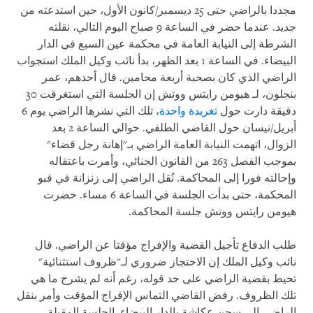
مجددا بالراضي حتى 25 ديسمبر/كانون الأول، حين استدعته من
جديد. عندما حضر في الساعة 9 صباح اليوم التالي، نقلته
الشرطة إلى النيابة العامة في محكمة عين السبع في الدار
البيضاء. في الساعة 1 بعد الظهر، بدأ نائب وكيل الملك استجواب
الراضي الذي كان بصحبة أربعة محامين. قال أحدهم، عمر
بنجلون، لـ هيومن رايتس ووتش إن الجلسة التي استغرقت 30
دقيقة دارت حول
تغريدة واحدة
، تلك التي نشرها الراضي يوم 6
أبريل/نيسان حول القاضي الطلفي. حوالي الساعة 2 بعد
الزوال، اتهمت النيابة العامة الراضي بـ"إهانة رجل قضاء"
بموجب الفصل 263 من القانون الجنائي، وأمرت باعتقاله
وإحالته فورا إلى المحاكمة. نُقل الراضي إلى زنزانة في قبو
المحكمة، حتى بدأت الجلسة في الساعة 6 مساء. حضرت
هيومن رايتس ووتش جلسة المحاكمة.
طلب الدفاع تأجيل القضية والإفراج مؤقتا عن الراضي. قال
نائب وكيل الملك إن الاحتجاز ضروري لـ"ظروف استثنائية"
تحيط بقضية الراضي على حد قوله، رغم أنه لم يشرح ما هي
تلك الظروف. رفض القاضي التماس الإفراج المؤقت وأمر بنقل
الراضي إلى سجن عكاشة بالدار البيضاء. الجلسة المقبلة