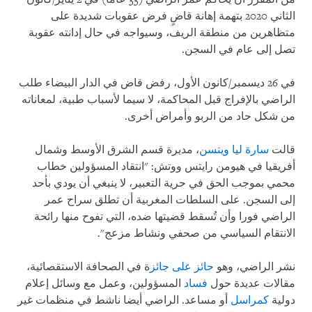
الثاني 2020 بتهمة إهانة قاضٍ فرض عقوبات شديدة على
متظاهرين من منطقة الريف، وسيواجه في حال إدانته عقوبة
تصل إلى عام في السجن.
في 26 ديسمبر/كانون الأول، رفض قاض في الدار البيضاء طلب
الراضي بالإفراج قبل المحاكمة، لا سيما لأسباب طبية، لمعاناته
من شكل حاد من الربو وأمراض أخرى.
قالت
سارة ليا ويتسن
، مديرة قسم الشرق الأوسط وشمال
أفريقيا في هيومن رايتس ووتش: "انتقاد المسؤولين خطاب
محمي بموجب الحق في حرية التعبير، لا ينبغي أن يودي بأحد
إلى السجن. على السلطات المغربية أن تطلق سراح عمر
الراضي فورا وأن تُسقط قضيتها ضده، التي تفوح منها رائحة
الانتقام السياسي من صحفي ونشاط مزعج".
نشر الراضي، وهو
حائز على جائز
ة في الصحافة الاستقصائية،
مقالات عديدة حول
فساد
المسؤولين، وعمل مع وسائل إعلام
دولية
كمراسل
أو مساعد. الراضي أيضا ناشط في منظمات غير