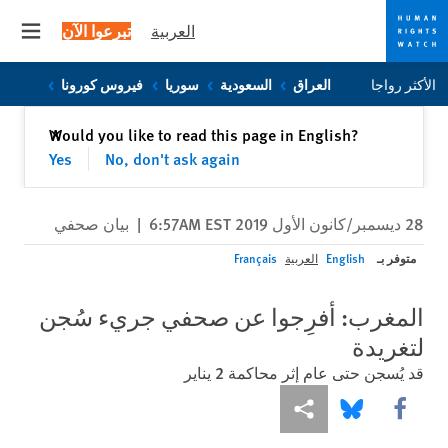
العربية
تبرعوا الآن
 menu
Skip
Skip
الأكثر رواجا
العراق
السعودية
سوريا
فيروس كورونا
to
to
cookie
main
إغلاق
Would you like to read this page in English?
✕
content
privacy
Yes
No, don't ask again
notice
28 ديسمبر/كانون الأول 2019 6:57AM EST
|
بيان صحفي
متوفر بـ
English
العربية
Français
المغرب: أفرِجوا عن صحفي جريء سُجن
لتغريدة
قد يُسجن حتى عام إثر محاكمة 2 يناير
Share this via Facebook
Share this via مشاركة
Share this via Bluesky