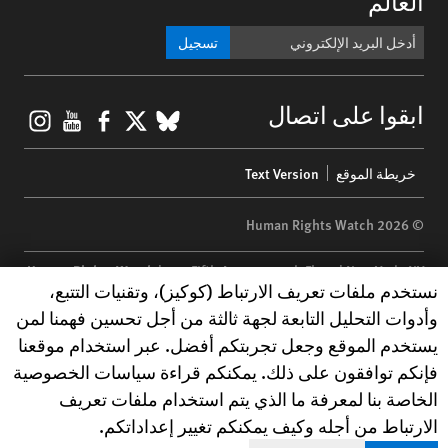
العالم
تسجيل
gram
ouTube
Facebook
BlueSky
X
ابقوا على اتصال
Footer
خريطة الموقع
Text Version
menu
© 2026 Human Rights Watch
Human Rights Watch
| 350 Fifth Avenue, 34th Floor | New York,
NY
Human Rights Watch cookie preferences
نستخدم ملفات تعريف الارتباط (كوكيز)، وتقنيات التتبع،
10118-3299
USA
|
t
1.212.290.4700
وأدوات التحليل التابعة لجهة ثالثة من أجل تحسين فهمنا لمن
Human Rights Watch
is a 501(C)(3) nonprofit registered in the US
يستخدم الموقع وجعل تجربتكم أفضل. عبر استخدام موقعنا
under EIN: 13-2875808
فإنكم توافقون على ذلك. يمكنكم قراءة سياسات الخصوصية
الخاصة بنا لمعرفة ما الذي يتم استخدام ملفات تعريف
الارتباط من أجله وكيف يمكنكم تغيير إعداداتكم.