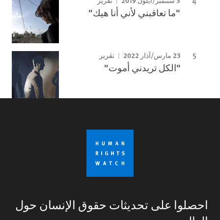
تقرير
"ما تعاقبني لأني أنا هيك"
23 مارس/آذار 2022
تقرير
"الكل تريدني أموت"
احصلوا على تحديثات حقوق الإنسان حول