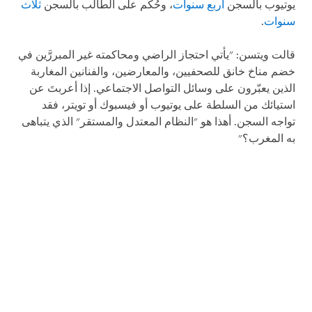
يوتيوب بالسجن
أربع سنوات
، وحُكم على الطالب بالسجن
ثلاث
سنوات
.
قالت ويتسن: "يأتي احتجاز الراضي ومحاكمته غير المبررَّين في
خضم مناخ خانق للصحفيين، والمعارضين، والفنانين المغاربة
الذين يعبّرون على وسائل التواصل الاجتماعي. إذا أعربتَ عن
استيائك من السلطة على يوتيوب أو فيسبوك أو تويتر، فقد
تواجه السجن. أهذا هو "النظام المعتدل والمستقر" الذي يتباهى
به المغرب؟"