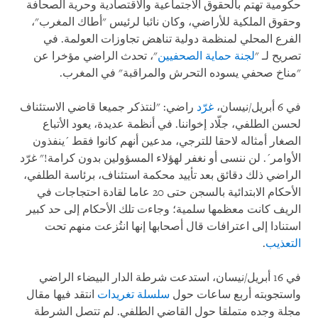
حكومية تهتم بالحقوق الاجتماعية والاقتصادية وحرية الصحافة
وحقوق الملكية للأراضي، وكان نائبا لرئيس "أطاك المغرب"،
الفرع المحلي لمنظمة دولية تناهض تجاوزات العولمة. في
تصريح لـ "
لجنة حماية الصحفيين
"، تحدث الراضي مؤخرا عن
"مناخ صحفي يسوده التحرش والمراقبة" في المغرب.
في 6 أبريل/نيسان،
غرّد
راضي: "لنتذكر جميعا قاضي الاستئناف
لحسن الطلفي، جلّاد إخواننا. في أنظمة عديدة، يعود الأتباع
الصغار أمثاله لاحقا للترجي، مدعين أنهم كانوا فقط ´ينفذون
الأوامر´. لن ننسى أو نغفر لهؤلاء المسؤولين بدون كرامة!" غرّد
الراضي ذلك دقائق بعد تأييد محكمة استئناف، برئاسة الطلفي،
الأحكام الابتدائية بالسجن حتى
20
عاما لقادة احتجاجات في
الريف كانت معظمها سلمية؛ وجاءت تلك الأحكام إلى حد كبير
استنادا إلى اعترافات قال أصحابها إنها انتُزعت منهم تحت
التعذيب
.
في 16 أبريل/نيسان، استدعت شرطة الدار البيضاء الراضي
واستجوبته أربع ساعات حول
سلسلة تغريدات
انتقد فيها مقال
مجلة وجده متملقا حول القاضي الطلفي. لم تتصل الشرطة