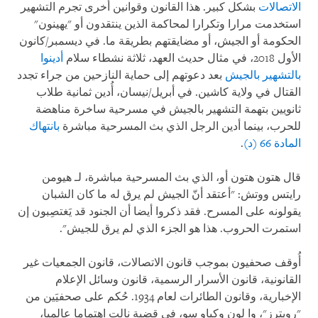
الاتصالات
بشكل كبير. هذا القانون وقوانين أخرى تجرم التشهير
استخدمت مرارا وتكرارا لمحاكمة الذين ينتقدون أو "يهينون"
الحكومة أو الجيش، أو مضايقتهم بطريقة ما. في ديسمبر/كانون
الأول 2018، في مثال حديث العهد، ثلاثة نشطاء سلام
أدينوا
بالتشهير بالجيش
بعد دعوتهم إلى حماية النازحين من جراء تجدد
القتال في ولاية كاشين. في أبريل/نيسان، أُدين ثمانية طلاب
ثانويين بتهمة التشهير بالجيش في مسرحية ساخرة مناهضة
للحرب، بينما أدين الرجل الذي بث المسرحية مباشرة
بانتهاك
المادة 66 (د)
.
قال هتون هتون أو، الذي بث المسرحية مباشرة، لـ هيومن
رايتس ووتش: "أعتقد أنّ الجيش لم يرق له ما كان الشبان
يقولونه على المسرح. فقد ذكروا أيضا أن الجنود قد يَغتصِبون إن
استمرت الحروب. هذا هو الجزء الذي لم يرق للجيش".
أُوقف صحفيون بموجب قانون الاتصالات، قانون الجمعيات غير
القانونية، قانون الأسرار الرسمية، قانون وسائل الإعلام
الإخبارية، وقانون الطائرات لعام 1934. حُكم على صحفيَين من
"رويترز"، وا لون وكياو سو، في قضية نالت اهتماما عالميا،