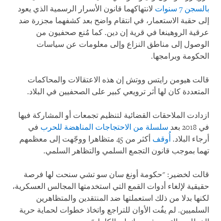
بالسجن 7 سنوات
لانتهاكهما قانون الأسرار الرسمية الذي يعود
إلى حقبة الاستعمار، في انتقام واضح بعد كشفهما مجزرة ضد
عرقية الروهينغا في قرية إن دين. كما مُنع صحفيون من
الوصول إلى مناطق النزاع وإلى معلومات عن سياسات
الحكومة وبرامجها.
قالت هيومن رايتس ووتش إن هذه الاعتقالات والمحاكمات
المتعددة كان لها أثر ترويعي كبير على الصحفيين في البلاد.
ازدادت الملاحقات القضائية لتنظيم تجمعات أو المشاركة فيها
في 2018 بعد
سلسلة من الاحتجاجات المناهضة للحرب
في
أرجاء البلاد.
أُوقف
أكثر من 45 متظاهرا ووجّهت إلى معظمهم
تهما بموجب قانون التجمع السلمي والتظاهر السلمي.
قالت لخضير: "حكومة أونغ سان سو تشي سنحت لها فرصة
حقيقية لإلغاء أدوات القمع التي استخدمتها المجالس العسكرية،
لكنها بدلا من ذلك استعملتها ضد المنتقدين والمتظاهرين
السلميين. لم يفُت الأوان للتراجع واتخاذ خطوات لحماية حرية