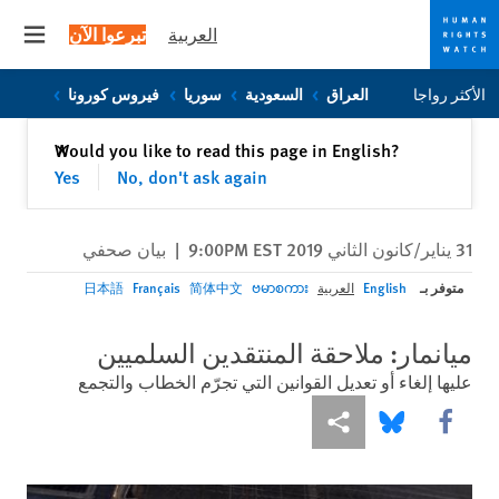
العربية
تبرعوا الآن
 menu
Skip
Skip
الأكثر رواجا
العراق
السعودية
سوريا
فيروس كورونا
to
to
cookie
main
إغلاق
Would you like to read this page in English?
✕
content
privacy
Yes
No, don't ask again
notice
31 يناير/كانون الثاني 2019 9:00PM EST
|
بيان صحفي
متوفر بـ
English
العربية
ဗမာစကား
简体中文
Français
日本語
ميانمار: ملاحقة المنتقدين السلميين
عليها إلغاء أو تعديل القوانين التي تجرّم الخطاب والتجمع
Share this via Facebook
Share this via مشاركة
Share this via Bluesky