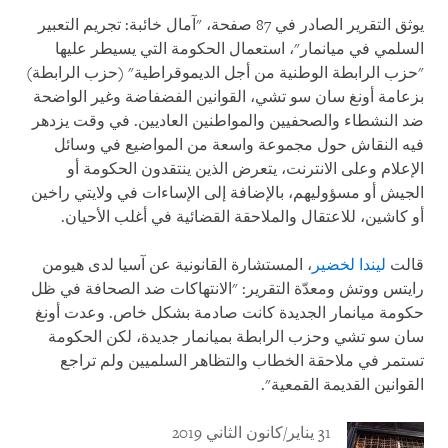
يوثق التقرير الصادر في 87 صفحة، "آمال خائبة: تجريم التعبير
السلمي في ميانمار"، استعمال الحكومة التي يسيطر عليها
"حزب الرابطة الوطنية من أجل الديموقراطية" (حزب الرابطة)
بزعامة أونغ سان سو تشي، القوانين الفضفاضة وغير الواضحة
ضد النشطاء والصحفيين والمواطنين العاديين. في وقت يزدهر
فيه النقاش حول مجموعة واسعة من المواضيع في وسائل
الإعلام وعلى الانترنت، يتعرض الذين ينتقدون الحكومة أو
الجيش أو مسؤوليهم، بالإضافة إلى الإساءات في ولايتي راخين
أو كاشين، للاعتقال والملاحقة القضائية في أغلب الأحيان.
قالت
ليندا لخضير
، المستشارة القانونية عن آسيا لدى هيومن
رايتس ووتش ومعدّة التقرير: "الانتهاكات ضد الصحافة في ظل
حكومة ميانمار الجديدة كانت صادمة بشكل خاص. وعدت أونغ
سان سو تشي وحزب الرابطة بميانمار جديدة، لكن الحكومة
تستمر في ملاحقة الخطاب والتظاهر السلميين ولم تراجع
القوانين القديمة القمعية".
31 يناير/كانون الثاني 2019