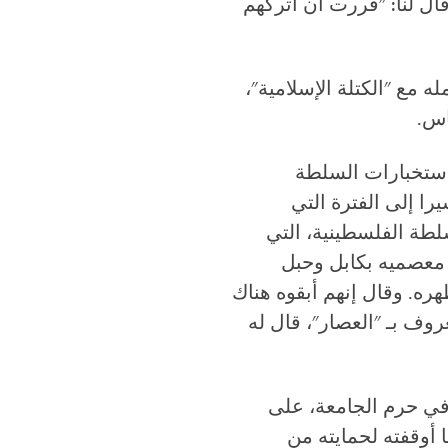
ال لنا: "قررت أن أتركهم
 مع "الكتلة الإسلامية"،
اس.
صلت 8 سيارات تابعة لأجهزة استخبارات السلطة
را إلى الفترة التي
 المواجهات بين السلطة الفلسطينية، التي
 معصميه بكابل وحبل
ه. وقال إنهم أبقوه هناك
معروف بـ "العصار"، قال له
سلامية في حرم الجامعة، على
أوقفته لحمايته من