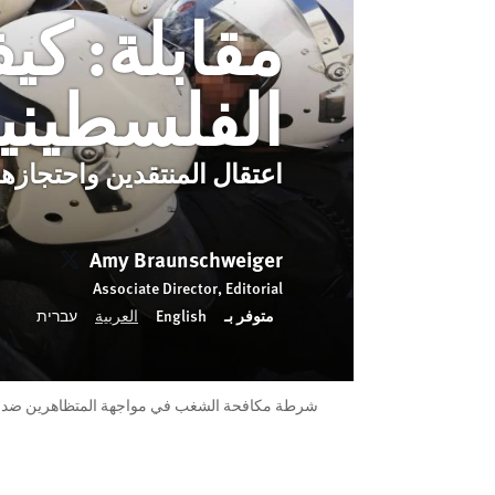
مقابلة: ك
الفلسطيني
اعتقال المنتقدين واحتجازه
Amy Braunschweiger
nschweiger
Associate Director, Editorial
متوفر بـ
English
العربية
עברית
شرطة مكافحة الشغب في مواجهة المتظاهرين ضد التنسيق الأمني بين