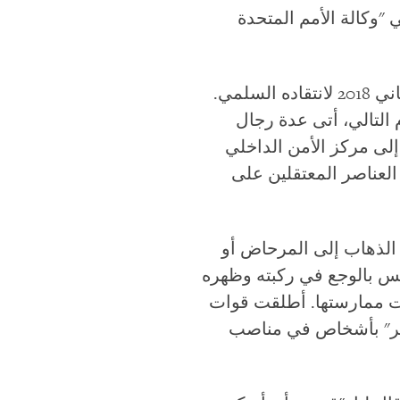
كاتب عمره 55 عاما، وهو موظف في "وكالة الأمم المتحدة
اعتقلت سلطات حماس أبو شرخ 4 مرات بين يناير/كانون الثاني 2017 ويناير/كانون الثاني 2018 لانتقاده السلمي.
اليوم التالي، أتى عدة رجال
لى مركز الأمن الداخلي
العناصر المعتقلين على
 الذهاب إلى المرحاض أو
لم". بقي يحس بالوجع في ركبته وظهره
طات ممارستها. أطلقت قوات
قيعه تعهد بعدم "التشهير" بأشخاص في مناصب