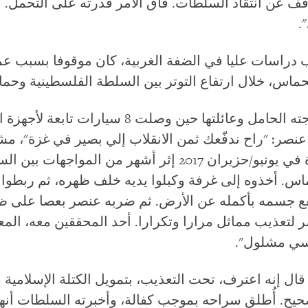
وقف عن انتقاد السلطات. فاق الأمر قدرته على التحمل. ق
.
ب دراسات عليا في الضفة الغربية، كان موقوفا بسبب عمله
ماس، خلال ارتفاع التوتر بين السلطة الفلسطينية وحم
كان يتناول العشاء برفقة زوجته الحامل وعائلتها حين و
عنصر: "راح ندفّعك ثمن الانقلاب إلي بصير في غزة"، مشي
سيطرت بها حماس على غزة في يونيو/حزيران 2017 إثر أشهر من
اس. أخذوه إلى غرفة وكبلوا يديه خلف ظهره، ثم ربطوا
فع جسمه بأكمله عن الأرض. ثم ضربه عنصر بعصا على ظهر
العناصر لتعذيب مماثل مرارا وتكرارا. أحد المحققين معه، ال
سي مشلول".
زعاقيق لمدة 24 يوما. قال إنه اعترف، تحت التعذيب، بتمويل الكتلة الإ
يح. أُطلق سراحه بموجب كفالة، وأخبرته السلطات أنها 