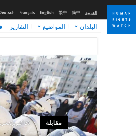
Skip
Skip
مقابلة: كيف تسحق السلطات الفلسطينية المعارضة
to
to
العربية
简中
繁中
English
Français
Deutsch
cookie
main
content
privacy
البلدان
المواضيع
التقارير
ف
notice
مقابلة
23 أكتوبر/تشرين الأول 2018 3:00AM EDT