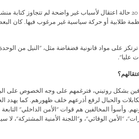
لكتابة التقرير، وثّقنا أكثر من 20 حالة اعتقال لأسباب غير واضحة لم تتجاوز
منظمة طلابية أو حركة سياسية غير مرغوب فيها. كان الب
ت ترتكز على مواد قانونية فضفاضة مثل، "النيل من الوحدة ا
ت عليا".
تقالهم؟
وفين بشكل روتيني، فترغمهم على وجه الخصوص على الب
كابلات والحبال لرفع أذرعهم خلف ظهورهم. كما يهدد ال
هم. وأسوأ المخالفين هم قوات "الأمن الداخلي" التابع
ات"، "الأمن الوقائي"، و"اللجنة الأمنية المشتركة"، لا س