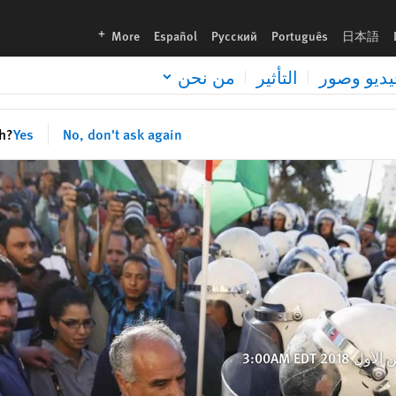
languages
More
Español
Русский
Português
日本語
يديو وصور
التأثير
من نحن
sh?
Yes
No, don't ask again