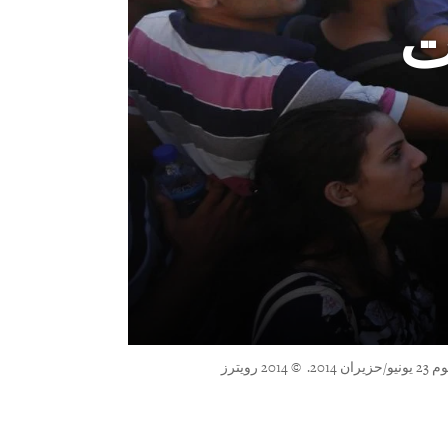
ت
ترز