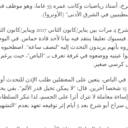
قابلنا في غزة عبد الله أبو شرخ، أستاذ رياضيات و
سطينيين في الشرق الأدنى" (الأونروا).
2017، كتب على فيسبوك تعليقا ينتقد فيه بيانا لأحد قادة حماس. في 
وه بأنهم يريدون التحدث إليه "لنصف ساعة". اصطحبوه إ
وا عينيه ووضعوه في غرفة تعرف بـ "الباص"، حيث يرغم 
لى كرسي صغير.
 في الباص، يتعين على المعتقلين طلب الإذن للتحدث أو
الجلوس أو النوم. كان برفقة 15 شخصا آخرين. قال: "لا يمكن تخيل قدر الأ
ا إساءة معاملة لا تترك أثرا على الجسم، لذا تنكر السل
الأمن الداخلي التابعة لحماس سراح أبو شرخ بعد 5 أيام إثر تو