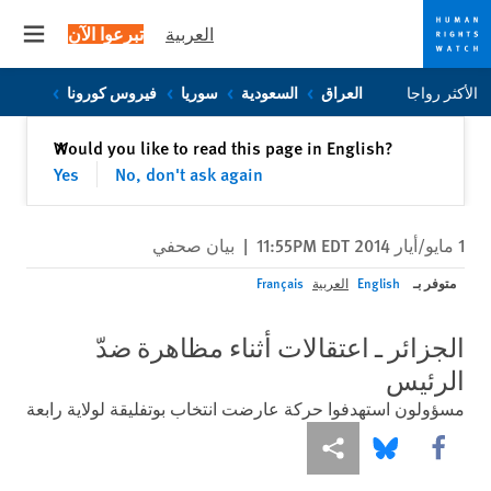
العربية
تبرعوا الآن
 menu
Skip
Skip
الأكثر رواجا
العراق
السعودية
سوريا
فيروس كورونا
to
to
cookie
main
إغلاق
Would you like to read this page in English?
✕
content
privacy
Yes
No, don't ask again
notice
1 مايو/أيار 2014 11:55PM EDT
|
بيان صحفي
متوفر بـ
English
العربية
Français
الجزائر ـ اعتقالات أثناء مظاهرة ضدّ
الرئيس
مسؤولون استهدفوا حركة عارضت انتخاب بوتفليقة لولاية رابعة
Share this via Facebook
Share this via مشاركة
Share this via Bluesky