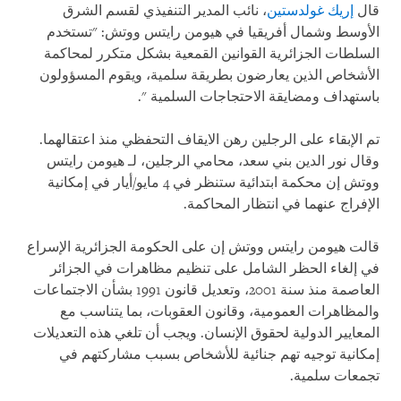
قال
إريك غولدستين
، نائب المدير التنفيذي لقسم الشرق
الأوسط وشمال أفريقيا في هيومن رايتس ووتش: "تستخدم
السلطات الجزائرية القوانين القمعية بشكل متكرر لمحاكمة
الأشخاص الذين يعارضون بطريقة سلمية، ويقوم المسؤولون
باستهداف ومضايقة الاحتجاجات السلمية ".
تم الإبقاء على الرجلين رهن الايقاف التحفظي منذ اعتقالهما.
وقال نور الدين بني سعد، محامي الرجلين، لـ هيومن رايتس
ووتش إن محكمة ابتدائية ستنظر في 4 مايو/أيار في إمكانية
الإفراج عنهما في انتظار المحاكمة.
قالت هيومن رايتس ووتش إن على الحكومة الجزائرية الإسراع
في إلغاء الحظر الشامل على تنظيم مظاهرات في الجزائر
العاصمة منذ سنة 2001، وتعديل قانون 1991 بشأن الاجتماعات
والمظاهرات العمومية، وقانون العقوبات، بما يتناسب مع
المعايير الدولية لحقوق الإنسان. ويجب أن تلغي هذه التعديلات
إمكانية توجيه تهم جنائية للأشخاص بسبب مشاركتهم في
تجمعات سلمية.