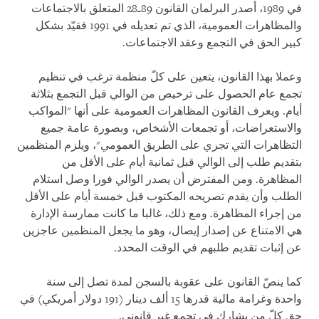
في 1989، أصدر البرلمان القانون 89ـ28 المتعلق بالاجتماعات
والمظاهرات العمومية، الذي تم تعديله في 1991 فقيّد بشكل
كبير الحق في التجمع وعقد الاجتماعات.
وعملا بهذا القانون، يتعين على كلّ منظمة ترغب في تنظيم
تجمع عام الحصول على ترخيص من الوالي قبل التجمع بثلاثة
أيام.
ويعرف القانون المظاهرات العمومية على أنها "المواكب
والاستعراضات، أو تجمعات الأشخاص، وبصورة عامة جميع
التظاهرات التي تجري على الطريق العمومي"، ويلزم المنظمين
بتقديم طلب إلى الوالي قبل ثمانية أيام على الأقل من
المظاهرة. ومن المفترض أن يصدر الوالي فورا وصل استلام
الطلب وأن يقدم تصريحه المكتوب قبل خمسة أيام على الأقل
من إجراء المظاهرة. ومع ذلك، غالبا ما كانت ممارسة الإدارة
هي الامتناع عن إصدار إيصال، وهو ما يجعل المنظمين عاجزين
عن إثبات تقديم طلبهم في الوقت المحدد
.
كما ينصّ القانون على عقوبة بالسجن لمدة تصل إلى سنة
واحدة وغرامة مالية قدرها 15 ألف دينار (191 دولار أمريكي) في
حق كلّ من يشارك في تجمع غير قانوني.