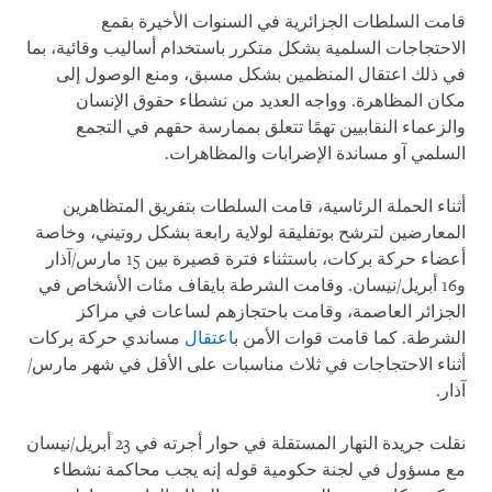
قامت السلطات الجزائرية في السنوات الأخيرة بقمع
الاحتجاجات السلمية بشكل متكرر باستخدام أساليب وقائية، بما
في ذلك اعتقال المنظمين بشكل مسبق، ومنع الوصول إلى
مكان المظاهرة. وواجه العديد من نشطاء حقوق الإنسان
والزعماء النقابيين تهمًا تتعلق بممارسة حقهم في التجمع
السلمي آو مساندة الإضرابات والمظاهرات.
أثناء الحملة الرئاسية، قامت السلطات بتفريق المتظاهرين
المعارضين لترشح بوتفليقة لولاية رابعة بشكل روتيني، وخاصة
أعضاء حركة بركات، باستثناء فترة قصيرة بين 15 مارس/آذار
و16 أبريل/نيسان. وقامت الشرطة بايقاف مئات الأشخاص في
الجزائر العاصمة، وقامت باحتجازهم لساعات في مراكز
الشرطة. كما قامت قوات الأمن ب
اعتقال
مساندي حركة بركات
أثناء الاحتجاجات في ثلاث مناسبات على الأقل في شهر مارس/
آذار.
نقلت جريدة النهار المستقلة في حوار أجرته في 23 أبريل/نيسان
مع مسؤول في لجنة حكومية قوله إنه يجب محاكمة نشطاء