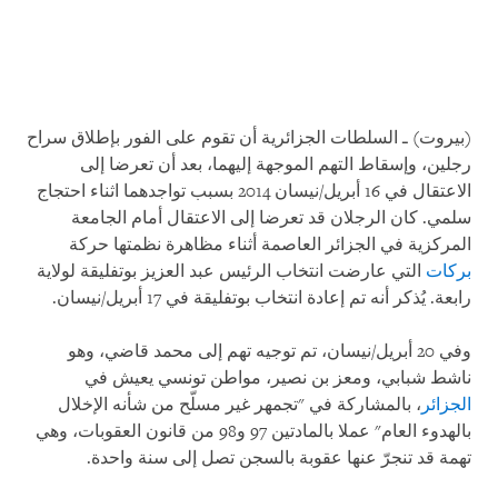
(بيروت) ـ السلطات الجزائرية أن تقوم على الفور بإطلاق سراح
رجلين، وإسقاط التهم الموجهة إليهما، بعد أن تعرضا إلى
الاعتقال في 16 أبريل/نيسان 2014 بسبب تواجدهما اثناء احتجاج
سلمي. كان الرجلان قد تعرضا إلى الاعتقال أمام الجامعة
المركزية في الجزائر العاصمة أثناء مظاهرة نظمتها حركة
بركات
التي عارضت انتخاب الرئيس عبد العزيز بوتفليقة لولاية
رابعة. يُذكر أنه تم إعادة انتخاب بوتفليقة في 17 أبريل/نيسان.
وفي 20 أبريل/نيسان، تم توجيه تهم إلى محمد قاضي، وهو
ناشط شبابي، ومعز بن نصير، مواطن تونسي يعيش في
الجزائر
، بالمشاركة في "تجمهر غير مسلّح من شأنه الإخلال
بالهدوء العام" عملا بالمادتين 97 و98 من قانون العقوبات، وهي
تهمة قد تنجرّ عنها عقوبة بالسجن تصل إلى سنة واحدة.