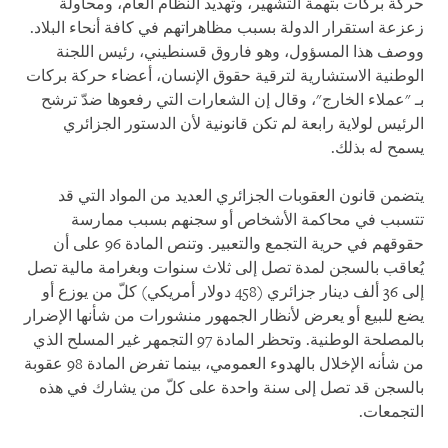
حركة بركات بتهمة التشهير، وتهديد النظام العام، ومحاولة
زعزعة استقرار الدولة بسبب مظاهراتهم في كافة أنحاء البلاد.
ووصف هذا المسؤول، وهو فاروق قسنطيني، رئيس اللجنة
الوطنية الاستشارية لترقية حقوق الإنسان، أعضاء حركة بركات
بـ "عملاء الخارج"، وقال إن الشعارات التي رفعوها ضدّ ترشح
الرئيس لولاية رابعة لم تكن قانونية لأن الدستور الجزائري
يسمح له بذلك.
يتضمن قانون العقوبات الجزائري العديد من المواد التي قد
تتسبب في محاكمة الأشخاص أو سجنهم بسبب ممارسة
حقوقهم في حرية التجمع والتعبير. وتنص المادة 96 على أن
يُعاقب بالسجن لمدة تصل إلى ثلاث سنوات وبغرامة مالية تصل
إلى 36 ألف دينار جزائري (458 دولار أمريكي) كلّ من يوزع أو
يضع للبيع أو يعرض لأنظار الجمهور منشورات من شأنها الإضرار
بالمصلحة الوطنية. وتحظر المادة 97 التجمهر غير المسلح الذي
من شأنه الإخلال بالهدوء العمومي، بينما تفرض المادة 98 عقوبة
بالسجن قد تصل إلى سنة واحدة على كلّ من يشارك في هذه
التجمعات.