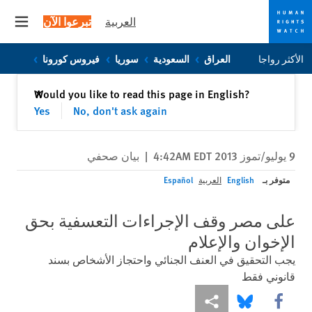
العربية
تبرعوا الآن
 menu
Skip
Skip
الأكثر رواجا
العراق
السعودية
سوريا
فيروس كورونا
to
to
cookie
main
إغلاق
Would you like to read this page in English?
✕
content
privacy
Yes
No, don't ask again
notice
9 يوليو/تموز 2013 4:42AM EDT
|
بيان صحفي
متوفر بـ
English
العربية
Español
على مصر وقف الإجراءات التعسفية بحق
الإخوان والإعلام
يجب التحقيق في العنف الجنائي واحتجاز الأشخاص بسند
قانوني فقط
Share this via Facebook
Share this via مشاركة
Share this via Bluesky