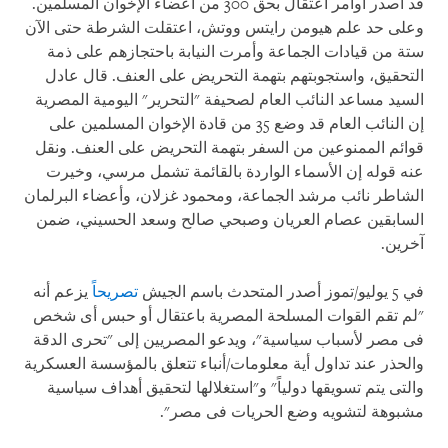
قد أصدر أوامر اعتقال بحق 300 من أعضاء الإخوان المسلمين.
وعلى حد علم هيومن رايتس ووتش، اعتقلت الشرطة حتى الآن
ستة من قيادات الجماعة وأمرت النيابة باحتجازهم على ذمة
التحقيق، واستجوبتهم بتهمة التحريض على العنف. قال عادل
السيد مساعد النائب العام لصحيفة "التحرير" اليومية المصرية
إن النائب العام قد وضع 35 من قادة الإخوان المسلمين على
قوائم الممنوعين من السفر بتهمة التحريض على العنف. ونقل
عنه قوله إن الأسماء الواردة بالقائمة تشمل مرسي، وخيرت
الشاطر نائب مرشد الجماعة، ومحمود غزلان، وأعضاء البرلمان
السابقين عصام العريان وصبحي صالح وسعد الحسيني، ضمن
آخرين.
في 5 يوليو/تموز أصدر المتحدث باسم الجيش
تصريحاً
يزعم أنه
"لم تقم القوات المسلحة المصرية باعتقال أو حبس أى شخص
فى مصر لأسباب سياسية"، ويدعو المصريين إلى "تحرى الدقة
والحذر عند تداول أية معلومات/أنباء تتعلق بالمؤسسة العسكرية
والتى يتم تسويقها دولياً" و"استغلالها لتحقيق أهداف سياسية
مشبوهة لتشويه وضع الحريات فى مصر".