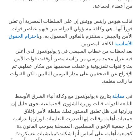
من أعضاء الجماعة.
قالت هيومن رايتس ووتش إن على السلطات المصرية أن تعلن
فوراً أنها ـ هي وكافة مسؤولي الدولة، بمن فيهم عناصر قوات
الأمن والجيش ـ ستلتزم بالقانون المعمول به، وب
احترام الحقوق
الأساسية
لكافة المصريين.
بعد لحظات من خطاب السيسي في 3 يوليو/تموز الذي أعلن
فيه عزل محمد مرسي من رئاسة مصر، أوقفت قوات الأمن
بث 5 قنوات تلفزيونية واعتقلت صحفييها من مكان عملهم. تم
الإفراج عن الصحفيين على مدار اليومين التاليين، لكن القنوات
ما زالت مغلقة.
في
مقابلة
بتاريخ 6 يوليو/تموز مع وكالة أنباء الشرق الأوسط
التابعة للدولة، قالت وزيرة الشؤون الاجتماعية نجوى خليل إن
وزارتها في ظل تعليق الدستور تملك سلطة الأمر بإغلاق
جمعيات أهلية. وقالت إنها أصدرت التعليمات لوزارتها بدراسة
حل جمعية الإخوان المسلمين، المسجلة بموجب القانون 84
كجمعية أهلية، على أساس أنها شكلت"ميليشيات عسكرية".