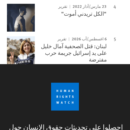
23 مارس/آذار 2022
تقرير
"الكل تريدني أموت"
6 اغسطس/آب 2026
تقرير
لبنان: قتل الصحفية آمال خليل
على يد إسرائيل جريمة حرب
مفترضة
احصلوا على تحديثات حقوق الإنسان حول