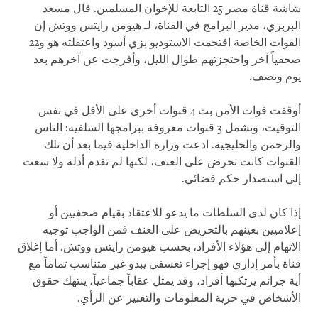
شاشة قناة مصر 25 التابعة للإخوان المسلمين. قال مسعد
البربري، مدير البرامج في القناة، لـ هيومن رايتس ووتش إن
القوات الخاصة اقتحمت الاستوديو بزي أسود واعتقلته هو و22
صحفياً آخر واحتجزتهم طوال الليل، وأفرجت عن آخرهم بعد
يوم ونصف.
أوقفت قوات الأمن بث 4 قنوات أخرى على الأقل في نفس
التوقيت، وتشمل 3 قنوات معروفة ببرامجها السلفية: الناس
والرحمن والخليجية. ادعت وزارة الداخلية فيما بعد أن تلك
القنوات كانت تحرض على العنف، لكنها لم تقدم أدلة ولا سعت
إلى استصدار حكم قضائي.
إذا كان لدى السلطات ما يدعو للاعتقاد بقيام صحفيين أو
إعلاميين بعينهم بالتحريض على العنف فمن الواجب توجيه
الاتهام إلى هؤلاء الأفراد، بحسب هيومن رايتس ووتش. أما إغلاق
قناة بأمر إداري فهو إجراء تعسفي يبدو غير متناسب تماماً مع
أية جرائم يرتكبها أفراد، وقد يمثل عقاباً جماعياً، ينتهك حقوق
الأشخاص في حرية المعلومات والتعبير عن الرأي.