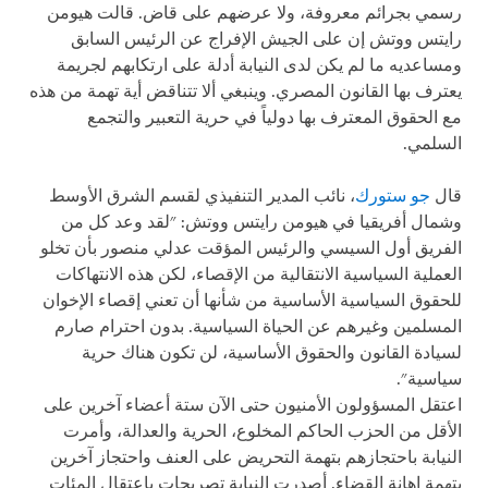
رسمي بجرائم معروفة، ولا عرضهم على قاض. قالت هيومن
رايتس ووتش إن على الجيش الإفراج عن الرئيس السابق
ومساعديه ما لم يكن لدى النيابة أدلة على ارتكابهم لجريمة
يعترف بها القانون المصري. وينبغي ألا تتناقض أية تهمة من هذه
مع الحقوق المعترف بها دولياً في حرية التعبير والتجمع
السلمي.
قال
جو ستورك
، نائب المدير التنفيذي لقسم الشرق الأوسط
وشمال أفريقيا في هيومن رايتس ووتش: "لقد وعد كل من
الفريق أول السيسي والرئيس المؤقت عدلي منصور بأن تخلو
العملية السياسية الانتقالية من الإقصاء، لكن هذه الانتهاكات
للحقوق السياسية الأساسية من شأنها أن تعني إقصاء الإخوان
المسلمين وغيرهم عن الحياة السياسية. بدون احترام صارم
لسيادة القانون والحقوق الأساسية، لن تكون هناك حرية
سياسية".
اعتقل المسؤولون الأمنيون حتى الآن ستة أعضاء آخرين على
الأقل من الحزب الحاكم المخلوع، الحرية والعدالة، وأمرت
النيابة باحتجازهم بتهمة التحريض على العنف واحتجاز آخرين
بتهمة إهانة القضاء. أصدرت النيابة تصريحات باعتقال المئات