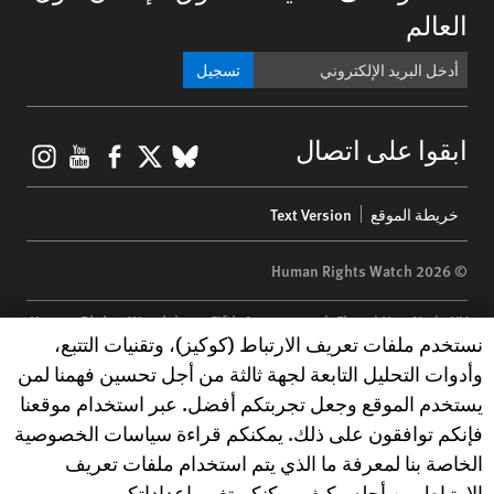
العالم
تسجيل
gram
ouTube
Facebook
BlueSky
X
ابقوا على اتصال
Footer
خريطة الموقع
Text Version
menu
© 2026 Human Rights Watch
Human Rights Watch
| 350 Fifth Avenue, 34th Floor | New York,
NY
Human Rights Watch cookie preferences
نستخدم ملفات تعريف الارتباط (كوكيز)، وتقنيات التتبع،
10118-3299
USA
|
t
1.212.290.4700
وأدوات التحليل التابعة لجهة ثالثة من أجل تحسين فهمنا لمن
Human Rights Watch
is a 501(C)(3) nonprofit registered in the US
يستخدم الموقع وجعل تجربتكم أفضل. عبر استخدام موقعنا
under EIN: 13-2875808
فإنكم توافقون على ذلك. يمكنكم قراءة سياسات الخصوصية
الخاصة بنا لمعرفة ما الذي يتم استخدام ملفات تعريف
الارتباط من أجله وكيف يمكنكم تغيير إعداداتكم.