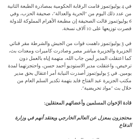
في 4 يوليو/تموز قامت الرقابة الحكومية بمصادرة الطبعة الثانية
من عدد ذلك اليوم من "الحرية والعدالة"، صحيفة الحزب، وفي
6 يوليو/تموز قالت الصحيفة إن مطبعة الأهرام المملوكة للدولة
قصرت توزيعها على 10 آلاف نسخة.
في 3 يوليو/تموز داهمت قوات من الجيش والشرطة مقر قناتي
الجزيرة والجزيرة مباشر مصر وصادرت كاميرات ومعدات بث،
كما اعتقلت المدير أيمن جاب الله، متهمة إياه بالعمل دون
ترخيص، واعتقلت مدير الاستوديو أحمد حسن، واحتجزتهما لمدة
يومين. في 5 يوليو/تموز أصدرت النيابة أمر اعتقال بحق مدير
مكتب الجزيرة عبد الفتاح فايد بتهمة تكدير السلم العام من
خلال بث "مواد تحريضية".
قادة الإخوان المسلمين وأعضائهم المعتقلين:
محتجزون بمعزل عن العالم الخارجي ويعتقد أنهم في وزارة
الدفاع