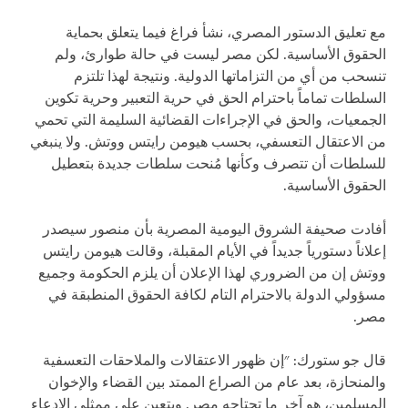
مع تعليق الدستور المصري، نشأ فراغ فيما يتعلق بحماية
الحقوق الأساسية. لكن مصر ليست في حالة طوارئ، ولم
تنسحب من أي من التزاماتها الدولية. ونتيجة لهذا تلتزم
السلطات تماماً باحترام الحق في حرية التعبير وحرية تكوين
الجمعيات، والحق في الإجراءات القضائية السليمة التي تحمي
من الاعتقال التعسفي، بحسب هيومن رايتس ووتش. ولا ينبغي
للسلطات أن تتصرف وكأنها مُنحت سلطات جديدة بتعطيل
الحقوق الأساسية.
أفادت صحيفة الشروق اليومية المصرية بأن منصور سيصدر
إعلاناً دستورياً جديداً في الأيام المقبلة، وقالت هيومن رايتس
ووتش إن من الضروري لهذا الإعلان أن يلزم الحكومة وجميع
مسؤولي الدولة بالاحترام التام لكافة الحقوق المنطبقة في
مصر.
قال جو ستورك: "إن ظهور الاعتقالات والملاحقات التعسفية
والمنحازة، بعد عام من الصراع الممتد بين القضاء والإخوان
المسلمين، هو آخر ما تحتاجه مصر. ويتعين على ممثلي الادعاء