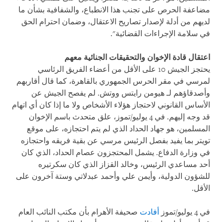
مضاعفة الحرص على تجنب هذا الانطباع، والشفافية بشأن ما
لديهم من أدلة لإصدار تصاريح الاعتقال، وضمان احترام الحق
في سلامة الإجراءات القضائية".
اعتقال قادة الإخوان والتحقيقات الجنائية معهم
يحتجز الجيش 10 على الأقل من أعضاء الفريق الرئاسي
لمرسي في مقر الحرس الجمهوري بالقاهرة، كما قال أقاربهم
وأصدقاؤهم لـ هيومن رايتس ووتش. لم يفصح الجيش عن
الأساس القانوني لاحتجاز هؤلاء الأشخاص ولا ما إذا كان أي اتهام
قد وجه إليهم. في 4 يوليو/تموز، علق متحدث باسم الإخوان
المسلمين، هو جهاد الحداد الذي لم يتم احتجازه، على موقع
تويتر بما يفيد بفصل الرئيس مرسي عن بقية فريقه واحتجازه
في وزارة الدفاع. يشمل المحتجزون عصام الحداد، الذي كان
أحد مساعدي الرئيس، وخالد القزاز الذي كان سكرتيره
للشؤون الدولية، وأيمن علي وأحمد عبدلاتي وستة آخرون على
الأقل.
في 4 يوليو/تموز
أفادت
صحيفة الأهرام بأن مكتب النائب العام