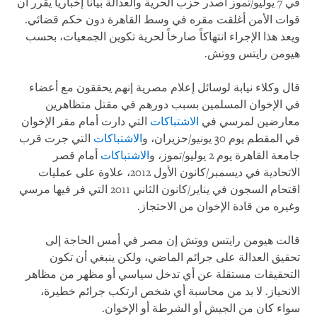
في 7 يوليو/تموز أصدر حزب الحرية والعدالة بياناً إخبارياً يقرر أن
قوات الأمن أغلقت مقره في وسط القاهرة دون حكم قضائي.
ويعد هذا الإجراء انتهاكاً صارخاً لحرية تكوين الجمعيات، بحسب
هيومن رايتس ووتش.
قال وكلاء نيابة لوسائل إعلام مصرية إنهم يحققون مع أعضاء
في الإخوان المسلمين بسبب دورهم في مقتل متظاهرين
معارضين لمرسي في
الاشتباكات
التي دارت أمام مقر الإخوان
في المقطم يوم 30 يونيو/حزيران، و
الاشتباكات
التي جرت قرب
جامعة القاهرة يوم 2 يوليو/تموز، و
الاشتباكات
أمام قصر
الاتحادية في ديسمبر/كانون الأول 2012، علاوة على عمليات
اقتحام السجون في يناير/كانون الثاني 2011 التي فر فيها مرسي
وغيره من قادة الإخوان من الاحتجاز.
قالت هيومن رايتس ووتش إن مصر في أمس الحاجة إلى
تحقيق العدالة على جرائم الماضي، ولكن ينبغي أن تكون
التحقيقات مستقلة عن أي تدخل سياسي أو مظهر من مظاهر
الانحياز. لا بد من محاسبة أي شخص ارتكب جرائم خطيرة،
سواء كان من الجيش أو الشرطة أو الإخوان.