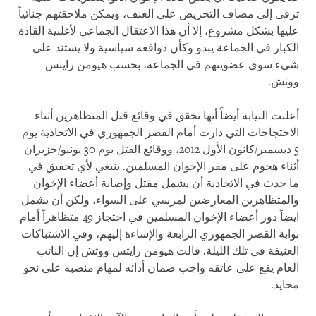
ترقى إلى مصاف التحريض على العنف، ويمكن ملاحقتهم جنائياً
عليها بشكل مشروع، إلا أن هذا الاعتقال الجماعي لأغلبية القادة
الكبار في الجماعة يبدو وكأن دوافعه سياسية ولا يستند على
شيء سوى عضويتهم في الجماعة، بحسب هيومن رايتس
ووتش.
أعلنت النيابة أيضاً أنها تحقق في وقائع قتل المتظاهرين أثناء
الاحتجاجات التي دارت أمام القصر الجمهوري في الاتحادية يوم
5 ديسمبر/كانون الأول 2012، ووقائع القتل يوم 30 يونيو/حزيران
أثناء هجوم على مقر الإخوان المسلمين. ينبغي لأي تحقيق في
ما حدث في الاتحادية أن يشمل مقتل وإصابة أعضاء الإخوان
والمتظاهرين المعارضين لمرسي على السواء، ولكن أن يشمل
ايضاً دور أعضاء الإخوان المسلمين في احتجاز 49 متظاهراً أمام
بوابة القصر الجمهوري الرابعة والإساءة إليهم، وفي الاشتباكات
العنيفة في تلك الليلة. قالت هيومن رايتس ووتش إن النائب
العام يقع على عاتقه واجب ضمان أدائه لمهام منصبه على نحو
محايد.