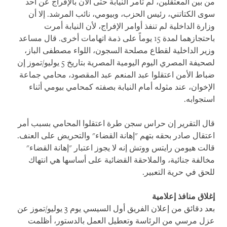
من بين المعتقلين، لم تأمر النيابة حتى الآن بالإفراج عن أحد
سوى الكتاتني، رئيس الحزب، وبيومي، نائب المرشد. إلا أن
وزارة الداخلية لم تنفذ أوامر الإفراج، لأن النيابة أمرت
باحتجازهما لمدة 15 يوماً على ذمة اتهامات أخرى. قال مساعد
وزير الداخلية لقطاع مصلحة السجون، اللواء مصطفى الباز،
لصحيفة المصري اليوم اليومية المصرية بتاريخ 5 يوليو/تموز إن
ضباط الأمن اعتقلوا عبد المنعم عبد المقصود، محامي جماعة
الإخوان، عند مثوله أمام النيابة بصفته كمحامي بيومي أثناء
استجوابه.
قال التقرير إن حراس سجن طرة اعتقلوا المحامي بسبب أمر
اعتقال صادر بحقه بتهم "إهانة القضاء" والتحريض على العنف.
قالت هيومن رايتس ووتش إنه لا يجوز اعتبار "إهانة القضاء"
مخالفة جنائية، والملاحقة القضائية على أساسها هي انتهاك
للحق في حرية التعبير.
إغلاق منافذ إعلامية
بعد دقائق من إعلان الفريق أول السيسي يوم 3 يوليو/تموز عن
عزل مرسي من الرئاسة وتعطيل العمل بالدستور، أظلمت