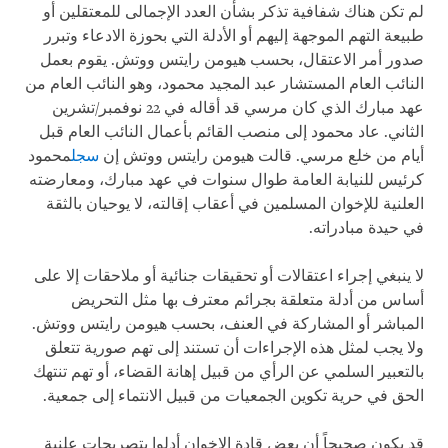
لم تكن هناك شفافية تذكر بشأن العدد الإجمالى للمعتقلين أو
طبيعة التهم الموجهة إليهم أو الأدلة التي بحوزة الادعاء وتبرر
صدور أمر الاعتقال، بحسب هيومن رايتس ووتش. يقوم بعمل
النائب العام المستشار عبد المجيد محمود، وهو النائب العام من
عهد مبارك الذي كان مرسي قد أقاله في 22 نوفمبر/تشرين
الثاني. عاد محمود إلى منصب القائم بأعمال النائب العام قبل
أيام من خلع مرسي. قالت هيومن رايتس ووتش إن
سجل
محمود
كرئيس للنيابة العامة طوال سنوات في عهد مبارك، ومعارضته
العلنية للإخوان المسلمين في أعقاب إقالته، لا يوحيان بالثقة
في حيدة مبادراته.
لا ينبغي إجراء اعتقالات أو تحقيقات جنائية أو ملاحقات إلا على
أساس من أدلة متعلقة بجرائم معترف بها مثل التحريض
المباشر أو المشاركة في العنف، بحسب هيومن رايتس ووتش.
ولا يجب لمثل هذه الإجراءات أن تستند إلى تهم صورية تتعلق
بالتعبير السلمي عن الرأي من قبيل إهانة القضاء، أو تهم تنتهك
الحق في حرية تكوين الجمعيات من قبيل الانتماء إلى جمعية.
قد يكون صحيحاً أن بعض قادة الإخوان أدلوا بتصريحات علنية