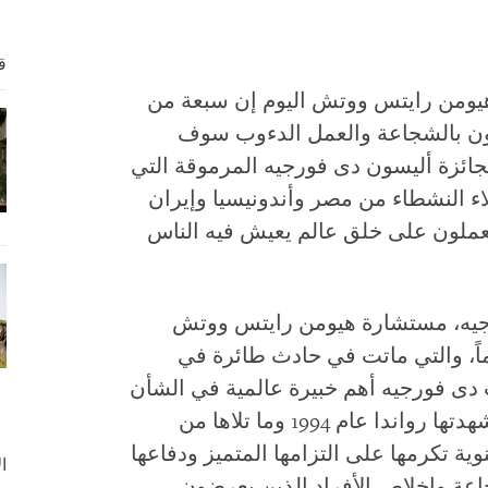
ق
2) – قالت هيومن رايتس ووتش اليوم إن سبعة من
ون بالشجاعة والعمل الدءوب سوف
رمون في نوفمبر/تشرين الثاني 2011 بجائزة أليسون دى فورجيه المرموقة التي
اء النشطاء من مصر وأندونيسيا وإيران
عملون على خلق عالم يعيش فيه الناس
رجيه، مستشارة هيومن رايتس ووتش
ماً، والتي ماتت في حادث طائرة في
 12 فبراير/شباط 2009. كانت دى فورجيه أهم خبيرة عالمية في الشأن
الرواندي وأعمال الإبادة الجماعية التي شهدتها رواندا عام 1994 وما تلاها من
 تكرمها على التزامها المتميز ودفاعها
ا
عة وإخلاص الأفراد الذين يعرضون