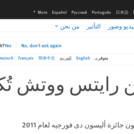
languages
More
Español
Русский
Português
日本語
يديو وصور
التأثير
من نحن
sh?
Yes
No, don't ask again
متوفر بـ
English
العربية
简体中文
Français
Deutsch
ن رايتس ووتش تُك
جائزة أليسون دى فورجيه لعام 2011