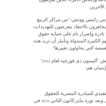
الآخرين.
ومن رايتس ووتش: "من مراكز الربيع
اهرون بالانتقاد يتعرضون للتهديدات،
نادرة وإصرار تام على حماية حقوق
م الكثيرة المبذولة ونأمل أن تزيد هذه
معية التي يحاولون تغييرها".
الحاصلون على جائزة هيومن رايتس ووتش "أليسون دى فورجيه لعام 2011"
إنسان هم:
نفيذي للمبادرة المصرية للحقوق
الشخصية والصوت البارز والمعروف قبل وبعد ثورة يناير/كانون الثاني 2011 في