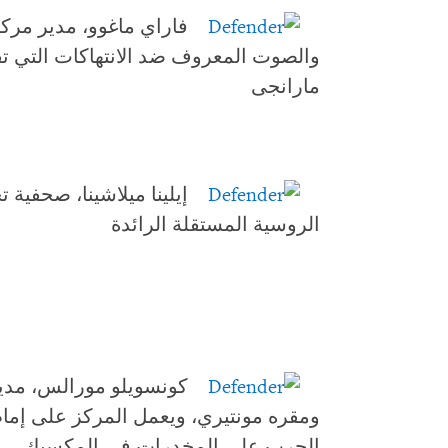
فاراي ماغوو، مدير مرك
والصوت المعروف ضد الانتهاكات التي ت
مارانجى
إيلينا ميلاشينا، صحفية 
الروسية المستقلة الرائدة
كونسويلو مورالس، مدي
ومقره مونتيري، ويعمل المركز على إماطة
الحرب على المخدرات في المكسيك