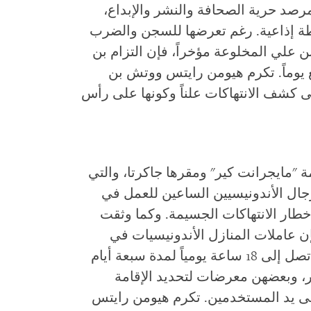
د حرية الصحافة والنشر والإبداع،
ة إذاعية. رغم تعرضها للسجن والضرب
علي المخلوعة مؤخراً، فإن التزام بن
 يوماً. تكرم هيومن رايتس ووتش بن
 كشف الانتهاكات علناً وكونها على رأس
ة "مايجرانت كير" ومقرها جاكرتا، والتي
جال الأندونيسيين الساعين للعمل في
خطار الانتهاكات الجسيمة. وكما وثقت
 عاملات المنازل الأندونيسيات في
ماليزيا والسعودية والكويت يعملن لمدد تصل إلى 18 ساعة يومياً لمدة سبعة أيام
جر، وبعضهن معرضات لتحديد الإقامة
ى يد المستخدمين. تكرم هيومن رايتس