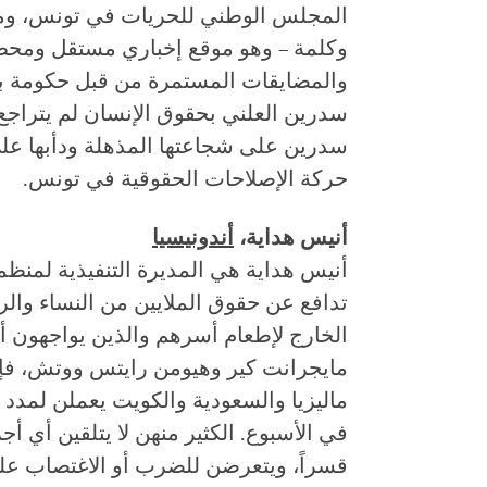
المجلس الوطني للحريات في تونس، ومرص
وكلمة – وهو موقع إخباري مستقل ومحط
والمضايقات المستمرة من قبل حكومة بن 
سدرين العلني بحقوق الإنسان لم يتراجع
سدرين على شجاعتها المذهلة ودأبها على
حركة الإصلاحات الحقوقية في تونس.
أنيس هداية،
أندونيسيا
أنيس هداية هي المديرة التنفيذية لمنظم
تدافع عن حقوق الملايين من النساء والر
الخارج لإطعام أسرهم والذين يواجهون أ
مايجرانت كير وهيومن رايتس ووتش، فإن
في الأسبوع. الكثير منهن لا يتلقين أي أ
قسراً، ويتعرضن للضرب أو الاغتصاب عل