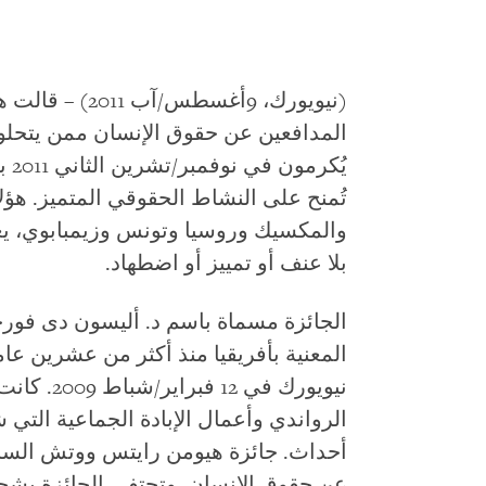
(نيويورك،
9
أغسطس/آب 011
المدافعين عن حقوق الإنسان ممن يتحل
يُك
تُمنح على النشاط الحقوقي المتميز. هؤل
والمكسيك وروسيا وتونس وزيمبابوي، ي
بلا عنف أو تمييز أو اضطهاد.
الجائزة مسماة باسم د. أليسون دى فو
المعنية بأفريقيا منذ أكثر من عشرين عا
نيويورك في
أحداث. جائزة هيومن رايتس ووتش السنوية
عن حقوق الإنسان. وتحتفي الجائزة بشجا