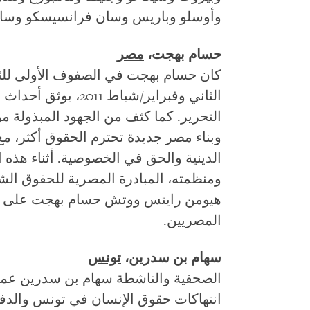
وأوسلو وباريس وسان فرانسيسكو وسانتا 
حسام بهجت،
مصر
كان حسام بهجت في الصفوف الأولى للثو
الثاني وفبراير/شباط 
التحرير. كما كثف من الجهود المبذولة
وبناء مصر جديدة تحترم الحقوق أكثر، م
الدينية والحق في الخصوصية. أثناء هذه 
ومنظمته، المبادرة المصرية للحقوق الش
هيومن رايتس ووتش حسام بهجت على حم
المصريين.
سهام بن سدرين،
تونس
الصحفية والناشطة سهام بن سدرين عم
انتهاكات حقوق الإنسان في تونس والدف