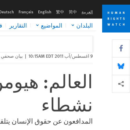
Skip
Skip
العالم: هيومن رايتس ووتش تُكرّم سبعة نشطاء
to
to
العربية
简中
繁中
English
Français
Deutsch
cookie
main
content
privacy
البلدان
المواضيع
التقارير
ف
notice
Share this via Facebook
9 اغسطس/آب 2011 10:15AM EDT
|
بيان صحفي
Share this via Bluesky
العالم: هيوم
Share this via مشاركة
نشطاء
المدافعون عن حقوق الإنسان يتلقون 