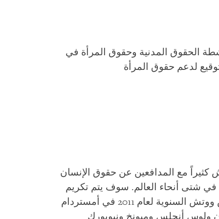
طة الحقوق المدنية وحقوق المرأة في
وقيع لدعم حقوق المرأة
كثيراً مع المدافعين عن حقوق الإنسان
 في 90 دولة تقريباً في شتى أنحاء العالم. سوف يتم تكريم
النشطاء في حفلات عشاء هيومن رايتس ووتش السنوية لعام 2011 في أمستردام
ن ولوس أنجلس وميونخ ونيويورك