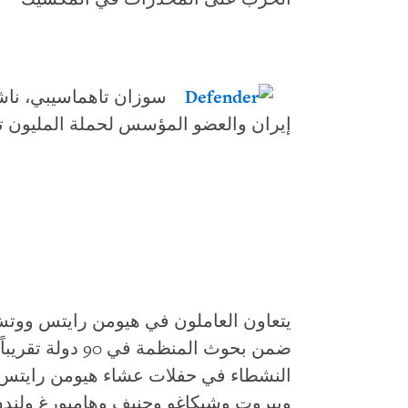
سوزان تاهماسيبي، ناش
إيران والعضو المؤسس لحملة المليون ت
يتعاون العاملون في هيومن رايتس ووتش 
ضمن بحوث المنظمة
وبيروت وشيكاغو وجنيف وهامبورغ ولند