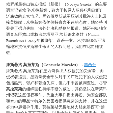
俄罗斯最突出独立报纸《新报》（
Novaya Gazeta
）的主要
调查记者埃伦·米拉新娜，致力于披露人权侵犯和政府广
泛腐败的真实情况。尽管俄罗斯试图压制其批评人士以及
掩盖弊端，米拉新娜依仍保持直言不讳的态度，她坚持刊
登关于强迫失踪、法外处决和酷刑的报道。她还积极独立
调查车臣杰出维权者纳塔丽亚·埃斯蒂米洛娃（
Natalia
Estemirova
）
2009
年被绑架、谋杀一案。米拉新娜毫不退
缩地对抗俄罗斯根生蒂固的人权问题，我们在此向她致
敬。
康斯薇洛
·
莫拉莱斯（
Consuelo Morales
），
墨西哥
康斯薇洛·莫拉莱斯在墨西哥捍卫人权侵犯的受害者，向
侵权者追责。墨西哥安全部队对平民广泛犯下的人权侵犯
包括酷刑、强奸和强迫失踪，但几乎未曾被调查过。尽管
莫拉莱斯
的组织面临持续不断的威胁，其仍坚决在新莱昂
州记载这些侵权事件、为重大事件提出诉讼、为安全部队
和暴力的毒品卡特尔的受害者提供急需的支持，并在这些
努力中起领导作用。莫拉莱斯无畏地努力结束墨西哥
“
禁