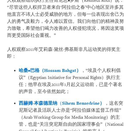
人权观察组织执行主任肯尼思•罗斯（
Kenneth Roth
）说：
“尽管这些人权捍卫者来自‘阿拉伯之春’中心地区至许多其
他直言不讳人士必受威胁的地方，但每一位表现出舍己为
人的勇气及毅力，令人难以置信。我们向他们的精神及努
力致敬，希望他们竭力改善的人权侵犯境况，将因这奖项
而更受国际社会重视。”
人权观察
2011
年艾莉森·黛丝·弗基斯非凡运动奖的得奖主
即：
哈桑
•
巴
格
（
Hossam Bahgat
）
，“埃及个人权利倡
议”（
Egyptian Initiative for Personal Rights
）执行主
任；他早在埃及
2011
年
1
月起义运动前，已是个著名
的声音，至今依然如此；
西赫姆
·
本森德里
纳
（
Sihem Bensedrine
）
，这名突
尼斯记者及活跃人士亦是“阿拉伯媒体监督工作组”
（
Arab Working Group for Media Monitoring
）的主
管，也是“关注突尼斯自由的国家理事会”（
National