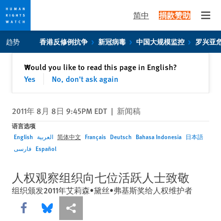
简中
捐款赞助
Open
Skip
Skip
趋势
香港反修例抗争
新冠病毒
中国大规模监控
罗兴亚
to
to
cookie
main
关闭
Would you like to read this page in English?
✕
privacy
content
Yes
No, don't ask again
notice
2011年 8月 8日 9:45PM EDT
|
新闻稿
语言选项
English
العربية
简体中文
Français
Deutsch
Bahasa Indonesia
日本語
فارسی
Español
人权观察组织向七位活跃人士致敬
组织颁发2011年艾莉森•黛丝•弗基斯奖给人权维护者
Share this via Facebook
Share this via Bluesky
More sharing options