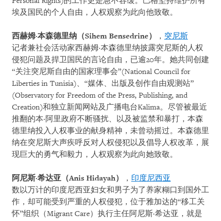
Personal Rights)的工作更是急不容缓。巴格坚持维护所有
埃及国民的个人自由，人权观察为此向他致敬。
西赫姆·本森德里
纳（
Sihem Bensedrine
）
，
突尼斯
记者兼社会活动家西赫姆·本森德里纳披露突尼斯的人权
侵犯问题及捍卫国民的言论自由，已逾20年。她共同创建
“关注突尼斯自由的国家理事会”(National Council for
Liberties in Tunisia)、“媒体、出版及创作自由观测站”
(Observatory for Freedom of the Press, Publishing, and
Creation)和独立新闻网站及广播电台Kalima。尽管被最近
推翻的本·阿里政府不断骚扰、以及被监禁和暴打，本森
德里纳投入人权事业的献身精神，未曾动摇过。本森德里
纳在突尼斯大声疾呼反对人权侵犯以及倡导人权改革，展
现巨大的勇气和毅力，人权观察为此向她致敬。
阿尼斯·希达
亚
（
Anis Hidayah
）
，
印度尼西亚
数以万计的印度尼西亚妇女和男子为了养家糊口到国外工
作，却可能受到严重的人权侵犯，位于雅加达的“移工关
怀”组织（
Migrant Care
）执行主任阿尼斯·希达亚，就是