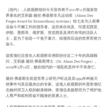
（纽约）- 人权观察组织今天宣布将于2011年11月颁发世
界著名的艾莉森·黛丝·弗基斯非凡运动奖（Alison Des
Forges Award for Extraordinary Activism）给七名为人权事
业奋斗不懈工作的倡导者。这些来自埃及、印度尼西亚、
伊朗、墨西哥、俄罗斯、突尼西亚及津巴布韦的活跃人
士，是为了创造一个免于暴力、歧视和压迫的世界而努力
奋斗。
该奖项纪念曾在人权观察非洲部担任近二十年的高级顾
问，艾莉森·黛丝·弗基斯博士（
Dr. Alison Des Forges
）。
2009
年
2
月
12
日，她在纽约的一场坠机意外中不幸身亡。
黛丝·弗基斯生前是世界上研究卢旺达及其
1994
年种族灭
绝事件与其后最杰出的专家。这项人权观察的年度奖项纪
念她对捍卫人权的献身精神。奖项也表扬那些为了维护他
人尊严和权利而奋不顾身的英勇人士。