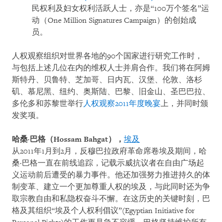
民权利及妇女权利活跃人士，亦是“
100
万个签名”运
动（
One Million Signatures Campaign
）的创始成
员。
人权观察组织对世界各地的
90
个国家进行研究工作时，
与包括上述几位在内的维权人士并肩合作。我们将在阿姆
斯特丹、贝鲁特、芝加哥、日内瓦、汉堡、伦敦、洛杉
矶、慕尼黑、纽约、奥斯陆、巴黎、旧金山、圣巴巴拉、
多伦多和苏黎世举行
人权观察
2011
年度晚宴
上，并同时颁
发奖项。
哈桑
·
巴
格（
Hossam Bahgat
）
，
埃及
从2011年1月到2月，反穆巴拉政府革命席卷埃及期间，哈
桑·巴格一直在前线追踪，记载示威抗议者在自由广场起
义运动前后遭受的暴力事件。他还加强努力推进持久的体
制变革、建立一个更加尊重人权的埃及，与此同时还为争
取宗教自由和私隐权奋斗不懈。在这历史的关键时刻，巴
格及其组织“埃及个人权利倡议”(Egyptian Initiative for