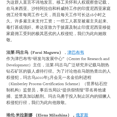
为这群人直言不讳地发言。移工关怀和人权观察曾记载，
在马来西亚、沙特阿拉伯和科威特工作的印度尼西亚家庭
佣工经常每周工作七天，而且每天工作可长达18小时之
久。许多雇主未支付工资；一些工人甚至被雇主关起来、
毒打甚或强奸。希达亚致力于披露及制止印度尼西亚移徙
家庭佣工受到的极其恶劣的人权侵犯，我们为此向她致
敬。
法莱
·玛古乌
（Farai Maguwu）
，
津巴布韦
作为津巴布韦“研发与发展中心”（Center for Research and
Development）主任，法莱·玛古乌广泛研究并记载马朗热
钻石矿区的骇人虐待行径。为了讨论他在马朗热查出的人
权侵犯，玛古乌2010年5月会见一名金伯利进程
（Kimberley Process Certification Scheme）（世界钻石控
制机构）监督员，事后当局以“提供假情报”罪名将他逮
捕、监禁及加以酷刑。玛古乌勇于投入制止区内的猖獗人
权侵犯行径，我们为此向他致敬。
埃伦
·
米拉新
娜 （
Elena Milashina
）
，
俄罗斯