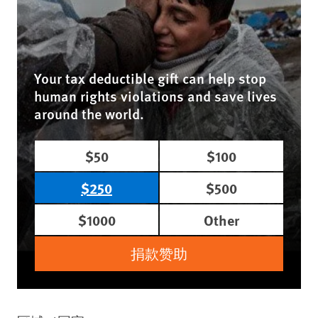
Your tax deductible gift can help stop
human rights violations and save lives
around the world.
$50
$100
$250
$500
$1000
Other
捐款赞助