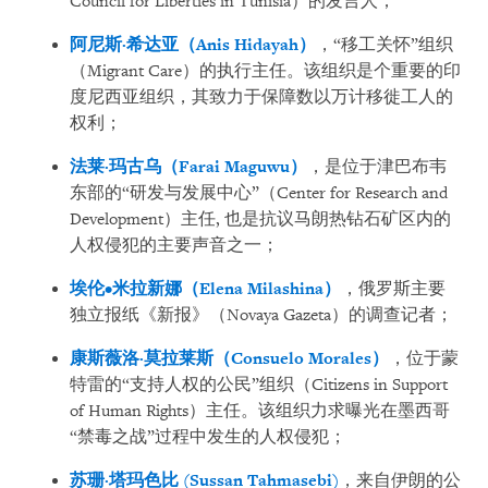
Council for Liberties in Tunisia
）的发言人；
阿尼斯·希达亚（
Anis Hidayah
）
，“移工关怀”组织
（
Migrant Care
）的执行主任。该组织是个重要的印
度尼西亚组织，其致力于保障数以万计移徙工人的
权利；
法莱
·
玛古
乌
（
Farai Maguwu
）
，是位于津巴布韦
东部的“研发与发展中心”（
Center for Research and
Development
）主任
,
也是抗议马朗热钻石矿区内的
人权侵犯的主要声音之一；
埃伦
•
米拉新
娜
（
Elena Milashina
）
，俄罗斯主要
独立报纸《新报》（
Novaya Gazeta
）的调查记者；
康斯薇洛·莫拉莱斯（
Consuelo Morales
）
，位于蒙
特雷的“支持人权的公民”组织（
Citizens in Support
of Human Rights
）主任。该组织力求曝光在墨西哥
“禁毒之战”过程中发生的人权侵犯；
苏珊·塔玛色比
(Sussan Tahmasebi)
，来自伊朗的公