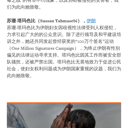
毒之战
”
的有罪不罚现象，以及协助被侵犯的受害者，我
们为此向她致敬。
苏珊
·
塔玛色
比（
Sussan Tahmasebi
）
，
伊朗
苏珊·塔玛色比为伊朗妇女因歧视性法律受到人权侵犯，
力求引起广大的的公众意识。除了进行领导及和平建设培
训之外，她还共同发起曾经获奖的“
100
万个签名”运动
（
One Million Signatures Campaign
），为终止伊朗有性别
偏见的法律运动寻求支持。塔玛色比因其工作而被安全部
队骚扰，还被严禁出国。塔玛色比无畏地致力于促进公民
社会，使妇女权利问题成为伊朗国家重视的议题，我们为
此向她致敬。