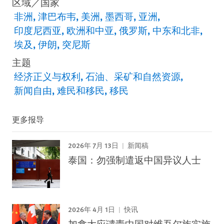
区域／国家
非洲
津巴布韦
美洲
墨西哥
亚洲
印度尼西亚
欧洲和中亚
俄罗斯
中东和北非
埃及
伊朗
突尼斯
主题
经济正义与权利
石油、采矿和自然资源
新闻自由
难民和移民
移民
更多报导
2026年 7月 13日
新闻稿
泰国：勿强制遣返中国异议人士
2026年 4月 1日
快讯
加拿大应谴责中国对维吾尔族实施