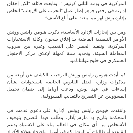
المركزية في يومه الثاني كرئيس". وتابعت قائلة: "لكن إخفاق
إدارته في رفض جوهر إطار عمل "الحرب على الإرهاب" الخاص
بإدارة بوش لهو مما يبعث على أبلغ الأسف".
ومن بين إنجازات الإدارة الأساسية، ذكرت هيومن رايتس ووتش
الأوامر التنفيذية القاضية بـ: إغلاق سجون وكالة الاستخبارات
المركزية، وتنفيذ الحظر على التعذيب وغيره من ضروب
المعاملة السيئة، وتحديد سنة كمهلة لإغلاق مركز الاحتجاز
العسكري في خليج غوانتانامو.
كما أبدت هيومن رايتس ووتش الترحيب بالكشف عن أربعة من
مذكرات وزارة العدل القانوني الخاصة باستجوابات بشأن
إساءات في عهد بوش، ودعت أوباما إلى ضمان تحميل
المسؤولين عن التصريح بالتعذيب المسؤولية.
وانتقدت هيومن رايتس ووتش الإدارة على دعوى قدمت في
المحكمة بتاريخ 13 مارس/آذار، وطُلب فيها التصريح بتوقيف
الأشخاص من أي مكان في العالم بناء على الاشتباه بدعم
القاعدة أو طالبان أو المشاركة في أيهما، واحتجاز هؤلاء الأفراد