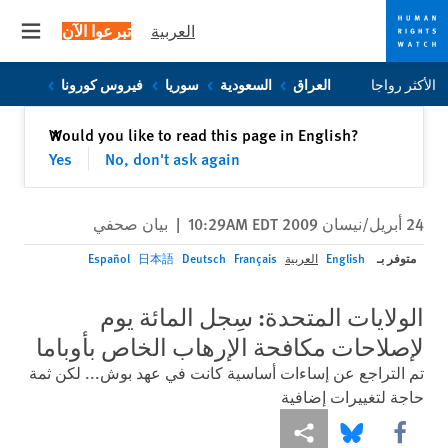
العربية
تبرعوا الآن
 menu
Skip
Skip
الأكثر رواجا
العراق
السعودية
سوريا
فيروس كورونا
to
to
cookie
main
إغلاق
Would you like to read this page in English?
✕
content
privacy
Yes
No, don't ask again
notice
24 أبريل/نيسان 2009 10:29AM EDT
|
بيان صحفي
متوفر بـ
English
العربية
Français
Deutsch
日本語
Español
الولايات المتحدة: سِجل المائة يوم
لإصلاحات مكافحة الإرهاب الخاص بأوباما
تم التراجع عن إساءات أساسية كانت في عهد بوش... لكن ثمة
حاجة لتغييرات إضافية
Share this via Facebook
Share this via مشاركة
Share this via Bluesky