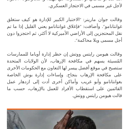
لأجل غير مسمى في الاحتجاز العسكري.
وقالت جوان مارينر: "الاختبار الكبير للإدارة هو كيف ستغلق
غوانتانامو". وأضافت: "فإغلاق غوانتانامو يعني القليل إذا ما تم
نقل المحتجزين إلى الأراضي الأميركية لا أكثر، ثم احتجزوا دون
أجل مسمى وبلا محاكمة".
وقالت هيومن رايتس ووتش إن حظر إدارة أوباما للممارسات
المُسيئة يسهم في مكافحة الإرهاب، لأن الولايات المتحدة
ستصبح في موقع أفضل ييسر لها التعاون مع الحكومات الأخرى
على مكافحة الإرهاب بنجاح. وإساءات إدارة بوش الخاصة
بغوانتانامو وأبو غريب وأماكن أخرى أدت إلى ازدهار عمل
القائمين على استقطاب الأفراد للعمل بالإرهاب، حسب ما
قالت هيومن رايتس ووتش.