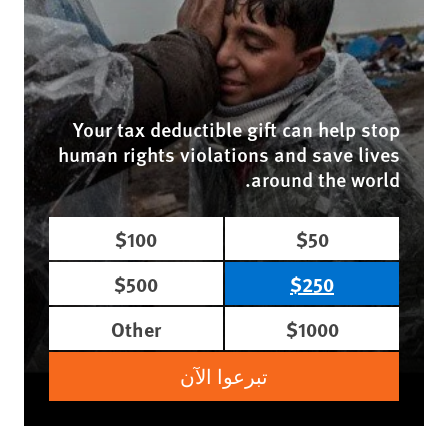
Your tax deductible gift can help stop
human rights violations and save lives
around the world.
$100
$50
$500
$250
Other
$1000
تبرعوا الآن