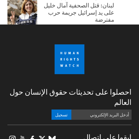
لبنان: قتل الصحفية آمال خليل
على يد إسرائيل جريمة حرب
مفترضة
احصلوا على تحديثات حقوق الإنسان حول
العالم
تسجيل
gram
ouTube
Facebook
BlueSky
X
ابقوا على اتصال