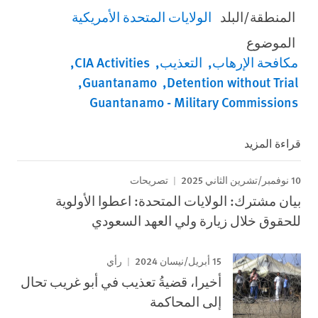
المنطقة/البلد
الولايات المتحدة الأمريكية
الموضوع
مكافحة الإرهاب
التعذيب
CIA Activities
Guantanamo
Detention without Trial
Guantanamo - Military Commissions
قراءة المزيد
10 نوفمبر/تشرين الثاني 2025
تصريحات
بيان مشترك: الولايات المتحدة: اعطوا الأولوية
للحقوق خلال زيارة ولي العهد السعودي
15 أبريل/نيسان 2024
رأي
أخيرا، قضيةُ تعذيب في أبو غريب تحال
إلى المحاكمة