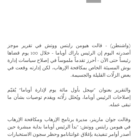
(واشنطن) - قالت هيومن رايتس ووتش في تقرير موجز
أصدرته اليوم إن الرئيس باراك أوباما - خلال 100 يوم قضاها
رئيساً حتى الآن - أحرز تقدماً ملموساً في إصلاح سياسات إدارة
بوش المسيئة الخاص بمكافحة الإرهاب، لكن إدارته وقعت في
بعض الزلّات القليلة والجسيمة.
والتقرير بعنوان "سِِجل بأول مائة يوم لإدارة أوباما" يُقيّم
إصلاحات الرئيس أوباما، ويُحلل زلّاته ويقدم توصيات بشأن ما
تبقى عمله.
وقالت جوان مارينر، مديرة برنامج الإرهاب ومكافحة الإرهاب
في هيومن رايتس ووتش: "بدأ الرئيس أوباما بداية مبشرة حين
أصدر أوامر تنفيذية بإغلاق غوانتانامو وحظر سجون الاستخبارات