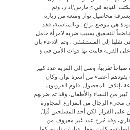
واعتقال 7 رجال. وتم تقديم المعتقلين لمكتب النيابة في 5 مارس/آذار، وتم
ر بسرقة محاصيل نوار ومنعه من زيارة
دة هي موضع نزاع . وبالمناسبة، فقد
اضعاً للتحقيق بسبب ضربه لامرأة حامل
ى نقلها إلى المستشفى . وتم الادعاء بأن
حادثة الضرب وقعت خلال غارة مشابهة على القرية قامت بها قوات الأمن في 5
صباحاً تقريباً، وصل إلى القرية عدد كبير
يقودهم أعضاء من أسرة نوار، وكان
 بإتلاف المحصول. قاوم القرويون
 كبير من النساء والأطفال، وقد تم ضربهم
ى مجيء الرجال من المزارع المجاورة
لى الفرار. لكن أحد المسلحين قُتِلَ
ٍ ناري، وقد جُرحَ عدد غير معروف من
إصاباتهم كانت بفعل عيارات نارية، كما