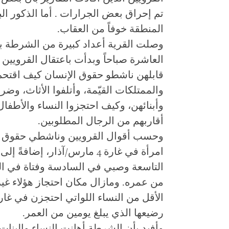
تم إحراق بعض الجرارات . أما الذكور ال
المنطقة خوفاً من العقاب.
وصلت القرية أعداد كبيرة من الشرطة ب
العاشرة صباحاً وبدأت باعتقال القرويين
قابلهن ناشطو حقوق الإنسان كيف اقتحم
والممتلكات القيّمة، وأتلفوا الأثاث، وضر
وأبنائهن، وكيف احتجزوا النساء والأطفال
أقاربهم من الرجال المطلوبين.
امرأة في غارة 4 مارس/آذار، إ
التاسعة وصبي في السادسة وفتاة في الخ
من عمره. ومازال مكان احتجاز هؤلاء غي
الأقل من النساء اللواتي احتجزن في غار
رضيعها الذي يبلغ يومين من العمر.
وأفيد بأن الشرطة أهانت النساء والبنات