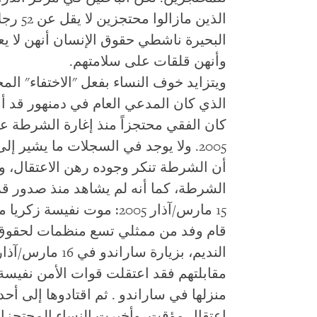
الذين م
البحيرة ناشطي حقوق الإنسان أنهن لا يع
وأنهن قلقات على سلامتهم.
ويتزايد خوف النساء بفعل "الاختفاء" ال
2005. ولا يوجد في السجلات ما يشير 
أن الشرطة تنكر وجوده رهن الاعتقال، و
الشرطة، كما أنه لم يشاهد منذ صدور قر
15 مارس/آذار 2005: موت نفيسة زكريا محمد المراكبي
قام وفد من ممثلي تسع منظمات لحقوق ا
منزلها في ساراندو . ثم اقتادوها إلى أح
اعتقال مؤقت. وأخبرت النساء المحتجزا