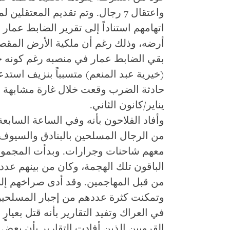
اتهامهم استناداً إلى تقرير الضابط عما
أرضه، وذلك رغم أن ملكية الأرض المقصو
بقي الضابط عمار في منصبه رغم كونه خ
(خيرية عبد المنعم) متسبباً بنزيف استدع
يناير/كانون الثاني.
وأفاد الفلاحون بأنه وفي الساعة السابعة 
من الرجال المسلحين بالبنادق والسيوف 
معهم شاحنات وجرارات. وبدأت المجموعة
الباقون تلك الهجمة، وكان من بينهم عدد
من قبل المهاجمين. وقد أدى صراخهم إل
وتمكنت كثرة عددهم من إجبار المسلحين ع
في العراك وتفيد التقارير بأنه قتل بعيار
القرويين الذين أفادت التقارير بأن بعض 