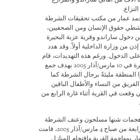
النزاع.
 حاول العقيد محمد عمار من مكتب تحقيقات الشرطة
اشطي حقوق الإنسان ومن الصحفيين،
دخول ساراندو وقرية عزبة البحيرة
إذن من وزارة الداخلية أولاً. وقد هدد
على الدخول. ورغم هذه التهديدات، قام
الوفد بزيارة ساراندو وسكان عزبة البحيرة في 10 مارس/آذار 2005 بهدف جمع
 المنطقة مليئةً برجال الشرطة كما
لفريق من النساء والأطفال الباقين
وقعت في القرية أثناء غارة الرابع من
أفاد القرويون بأنه في حوالي الساعة الرابعة من صباح 4 مارس/آذار 2005، قامت
 بمهاجمة القرية واقتحام المنازل