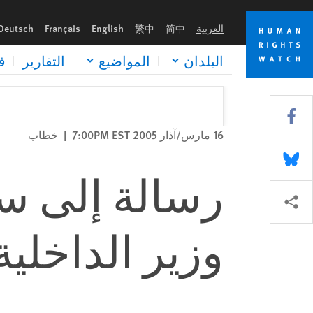
Skip
Skip
رسالة إلى سيادة اللواء حبيب العادلي.. وزير الداخلية
to
to
العربية
简中
繁中
English
Français
Deutsch
cookie
main
content
privacy
البلدان
المواضيع
التقارير
ف
notice
Share this via Facebook
16 مارس/آذار 2005 7:00PM EST
|
خطاب
Share this via Bluesky
رسالة إلى سيا
Share this via مشاركة
وزير الداخلية