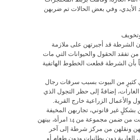
 الأيدي، وفي بعض الحالات تم ضربهن
ن الشرطة قد أجبرتهن على ملازمة
ار، ومنعتهن من تفقد الحقول والحيوانات التي مات
ضاً بأن الشرطة قطعت الخطوط الهاتفية
في كثيرٍ من البيوت بسبب سرقات رجال
 الغارات، إضافةً إلى حظر التجول الذي
 والأعمال الزراعية خارج القرية.
بشكلٍ غير قانوني، تجاربهن المخيفة
أثناء الاعتقال. وتحدثت امرأة عن أنها كانت من ضمن مجموعة من 14 امرأة، بينهن
هن ونقلهن من مركز شرطة إلى آخر
العارية دون بطانيات ودون طعامٍ أو