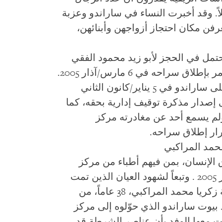
ازالوا محتجزين لا يقل عن 52 رجلاً. وقد أخبرت النساء في ساراندو وعزبة
رفن مكان احتجاز أزواجهن وأبنائهن،
محتمل في الحجز لأبو زيد محمود الفقي
الذي كان المدعي العام في دمنهور قد أمر بإطلاق سراحه في 6 مارس/آذار 2005.
كان الفقي محتجزاً منذ إغارة الشرطة على ساراندو في 5 يناير/كانون الثاني
إلى إصدار مذكرة توقيف إدارية بحقه، كما
لم يسمع أحد عن مغادرته مركز
ار إطلاق سراحه.
لإنسان، بمن فيهم أطباء من مركز
النديم، بزيارة ساراندو في 16 مارس/آذار 2005 . وتبعاً لشهود العيان الذين تمت
مقابلتهم فقد اعتقلت قوات الأمن نفيسة زكريا محمد المراكبي، 38 عاماً، من
د بيوت ساراندو الذي حوّلوه إلى مركز
ت معها الوفد بأن عناصر الشرطة قد