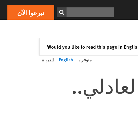
تبرعوا الآن
Print
ابحث
تبرعوا الآن
إغلاق
Would you like to read this page in Engli
✕
متوفر بـ
English
العربية
لعادلي..