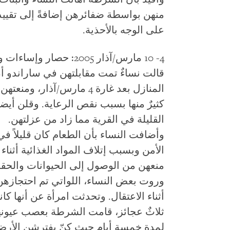
منهن بواسطة ضفائرهن إضافةً إلى تقييد
على الوجه بالأحذية.
4- 10 مارس/آذار 2005: حصار وإساءات وتخويف
قالت نساءٌ تمت مقابلتهن في ساراندو أ
المنازل بعد غارة 4 مارس/آذ
كثيرٌ منها بسبب نقص الرعاية. وقلن أي
القليلة في القرية مما زاد من عزلتهن.
وأضافت النساء بأن الطعام كان قليلاً 
الأمن وبسبب إتلاف المواد الغذائية أثناء
منعهن من الوصول إلى الحيوانات والحقول
وروت بعض النساء، اللواتي تم احتجازهن 
ثلاثٌ عجائز، قامت الشرطة بعصب عيون
لمدة خمسة أيام حيث كنّ يفترشن الأرض 