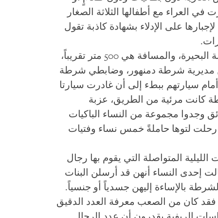
ي العراء مع أطفالها الثلاثة الصغار
إجبارها على الإدلاء بشهادة كاذبة تقول
ات.
وعندما انتقل الوفد من ساراندو إلى عزبة البحيرة، والمسافة هي 500 متر تقريباً،
من مديرية شرطة دمنهور، وضابطي شرطة
 أمام سيارتهم ببطء إلى أن غادرت سيارتا
ة كانت مرئية من الطريق، عزبة
ئق وجدوا مجموعة من النساء الباكيات
رحلت لتوها حاملةً خمس نساء وفتيات
لليلية المتواصلة التي يقوم بها رجال
لت إحدى النساء أنهن قد أرسلن البنات
رطة بالإساءة إليهن جسدياً أو جنسياً.
ة، فقد كان من الصعب معرفة العدد الدقيق
اسات الريفية يقدرون أن عدد الرجال