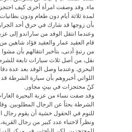
ماء. وقد وصفت امرأة أخرى كيف احتجزت ف
لمدة ثلاثة أيام دون طعام ودون بطانيات ل
بأن زوجها قد شارك في حرق أحد الجرار
قام العقيد عمار والعقيد فؤاد شاهين 
من رتبةٍ أدنى، بتأخير انتقالهم بأن مشوا
نقل، من أصل ثلاث سيارات تابعة للشرط
البحري. وعندما وصل الوفد بعد عدة دقا
اللواتي أخبروهم بأن سيارة الشرطة قد 
كنّ محتجزات في بيتٍ مجاور.
وقد صفت نساء من عزبة البحيرة الغارات ا
الشرطة بحثاً عن الرجال المطلوبين. وقا
للنوم في الحقول خشية أن يقوم رجال الش
ونظراً لاختباء عدد كبير من رجال القري
للمحتجزين. لكن الباحثين في مركز الدر