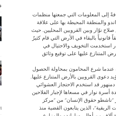
ق
ةً إلى المعلومات التي جمعتها منظمات
دو والمنطقة المحيطة بها على علاقة
لاح نوّار وبين القرويين المحليين. حيث
انونياً بالبقاء في الأرض التي قام كثيرٌ
وار استخدمت التخويف والاحتيال في
رض المتنازع عليها على توقيع وثائق
ة عندما شرع المحامون بمحاولة الحصول
د دعوى القرويين بالأرض المتنازع عليها.
منهور قد استخدم الاحتجاز العشوائي
دة أسرة نوار في مسعاها لإجبار الفلاحين
 "ناشطو حقوق الإنسان" من "مركز
الريفية"، الذين يتابعون القضية منذ
ا
، أن حوالي عشرة آلاف من أهالي ساراندو والمزارع