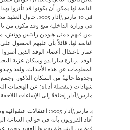
التابعة لها يمكن أن يكونوا قد تأثروا بهذا 
في 10 مارس/آذار 2005،
في وزارة الداخلية منع وفد مكون من ن
بمن فيهم ممثل هيومن رايتس ووتش، من 
التابعة لها، قائلاً بأن عليهم الحصول على 
عمار باعتقال أعضاء الوفد الذين أصروا 
المعلومات عن هذه الأحداث. ولقد وجدوا
وجدوها خاليةً من السكان الذكور. وجمع ا
شهادات (مفصلة أدناه) عن الهجمات التي 
مارس/آذار إضافةً إلى الإساءات اللاحقة.
4 مارس/آذار 2005: اعتقالات عشوائية وهجمات شنها مسلحون وعنف الشرطة
قوة من الشرطة يقودها العقيد محمد عمار