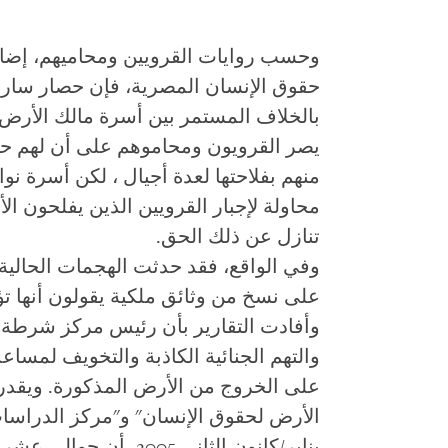
وحسب روايات القرويين ومحاميهم، إضاف
حقوق الإنسان المصرية، فإن حصار ساران
بالخلاف المستمر بين أسرة مالك الأرض ص
يصر القرويون ومحاموهم على أن لهم حقاً ق
منهم بفلاحتها لعدة أجيال ، لكن أسرة ن
محاولة لإجبار القرويين الذين يفلحون الأ
تنازل عن ذلك الحق.
وفي الواقع، فقد حدثت الهجمات الحالي
على نسخ من وثائق ملكية يقولون أنها تؤي
وأفادت التقارير بأن رئيس مركز شرطة د
والتهم الجنائية الكاذبة والتخويف لمساع
على الخروج من الأرض المذكورة. ويقدر
الأرض لحقوق الإنسان" و"مركز الدراسات 
يناير/كانون الثاني 2005