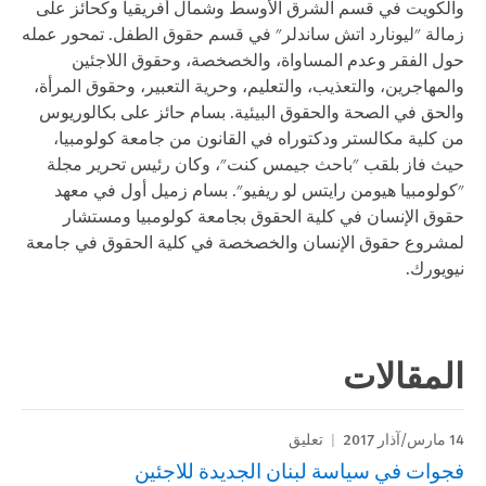
والكويت في قسم الشرق الأوسط وشمال أفريقيا وكحائز على
زمالة "ليونارد اتش ساندلر" في قسم حقوق الطفل. تمحور عمله
حول الفقر وعدم المساواة، والخصخصة، وحقوق اللاجئين
والمهاجرين، والتعذيب، والتعليم، وحرية التعبير، وحقوق المرأة،
والحق في الصحة والحقوق البيئية. بسام حائز على بكالوريوس
من كلية مكالستر ودكتوراه في القانون من جامعة كولومبيا،
حيث فاز بلقب "باحث جيمس كنت"، وكان رئيس تحرير مجلة
"كولومبيا هيومن رايتس لو ريفيو". بسام زميل أول في معهد
حقوق الإنسان في كلية الحقوق بجامعة كولومبيا ومستشار
لمشروع حقوق الإنسان والخصخصة في كلية الحقوق في جامعة
نيويورك.
المقالات
14 مارس/آذار 2017
تعليق
فجوات في سياسة لبنان الجديدة للاجئين