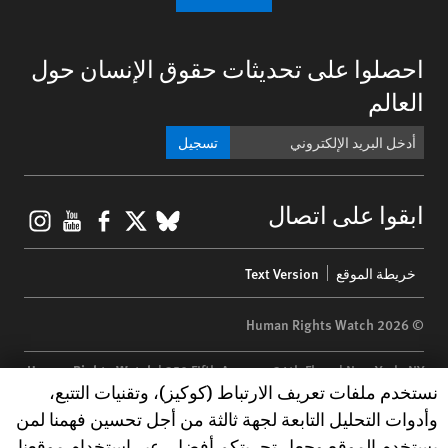
احصلوا على تحديثات حقوق الإنسان حول
العالم
تسجيل
gram
ouTube
Facebook
BlueSky
X
ابقوا على اتصال
Footer
خريطة الموقع
Text Version
menu
© 2026 Human Rights Watch
Human Rights Watch
| 350 Fifth Avenue, 34th Floor | New York,
NY
Human Rights Watch cookie preferences
نستخدم ملفات تعريف الارتباط (كوكيز)، وتقنيات التتبع،
10118-3299
USA
|
t
1.212.290.4700
وأدوات التحليل التابعة لجهة ثالثة من أجل تحسين فهمنا لمن
Human Rights Watch
is a 501(C)(3) nonprofit registered in the US
يستخدم الموقع وجعل تجربتكم أفضل. عبر استخدام موقعنا