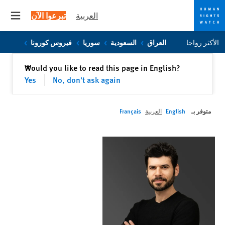
العربية
تبرعوا الآن
 menu
Skip
Skip
الأكثر رواجا
العراق
السعودية
سوريا
فيروس كورونا
to
to
cookie
main
إغلاق
Would you like to read this page in English?
✕
content
privacy
Yes
No, don't ask again
notice
متوفر بـ
English
العربية
Français