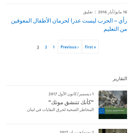
16 مايو/أيار 2016
تعليق
رأي – الحرب ليست عذرا لحرمان الأطفال المعوقين
من التعليم
Current
3
Page
2
Page
1
Previous
‹ Previous
First
« First
Pagination
page
page
page
التقارير
1 ديسمبر/كانون الأول 2017
"كأنك تتنشق موتك"
المخاطر الصحية لحرق النفايات في لبنان
1 يونيو/حزيران 2017