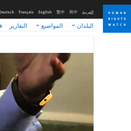
Skip
Skip
to
to
العربية
简中
繁中
English
Français
Deutsch
cookie
main
content
privacy
البلدان
المواضيع
التقارير
ف
notice