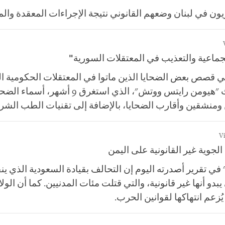
ن في لبنان وضعهم القانوني نتيجة الإجراءات المعقدة والم
لجماعية والتعذيب في المعتقلات السورية"
حكي قصص بعض الضحايا الذين ماتوا في المعتقلات الحكومية
العسكري "قيصر". يوثق بحث "هيومن رايت
ومنشقين وأقارب الضحايا، بالإضافة إلى تقنيات الطب الشرع
لجوية غير القانونية على اليمن
 تقرير أصدرته اليوم إن التحالف بقيادة السعودية الذي ين
يبدو أنها غير قانونية، والتي قتلت مئات المدنيين. كما أن الو
يُزعم انتهاكها لقوانين الحرب.