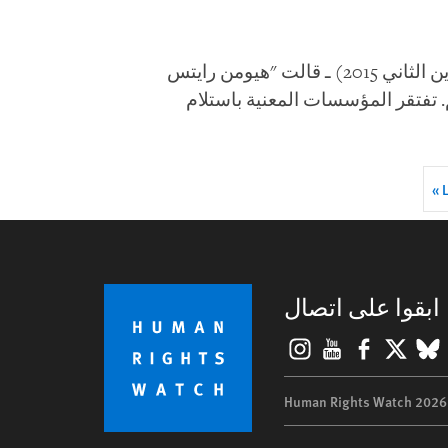
الضمانات الجديدة للقضاء على سوء المعاملة تنقصها الاستقلالية (بيروت، 23 نوفمبر/تشرين الثاني 2015) ـ قالت "هيومن رايتس
. تفتقر المؤسسات المعنية باستلام
L
L
p
ابقوا على اتصال
Instagram
YouTube
Facebook
BlueSky
X
©