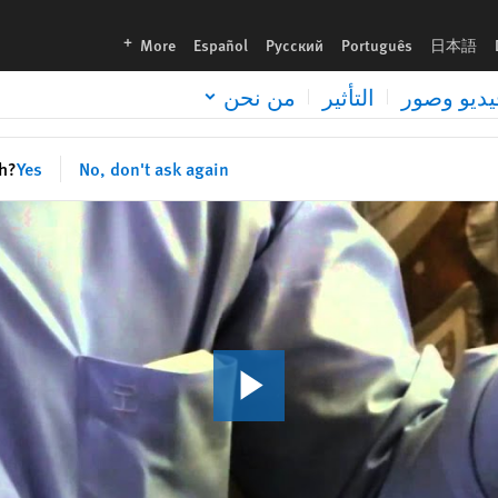
languages
More
Español
Русский
Português
日本語
يديو وصور
التأثير
من نحن
sh?
Yes
No, don't ask again