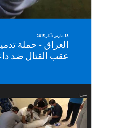
18 مارس/آذار 2015
العراق - حملة تدمي
عقب القتال ضد د
سوريا