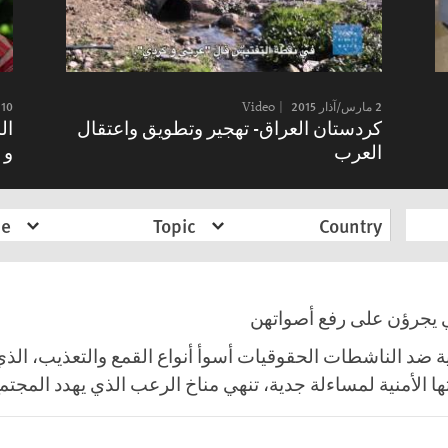
2 مارس/آذار 2015
Video
10 فبراير/شباط 2015
كردستان العراق- تهجير وتطويق واعتقال
ال
العرب
و 
pe
Topic
Country
ي يجرؤن على رفع أصواتهن
 ضد الناشطات الحقوقيات أسوأ أنواع القمع والتعذيب، الذي
الأمنية لمساءلة جدية، تنهي مناخ الرعب الذي يهدد المجتم