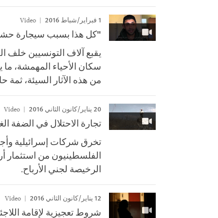
1 فبراير/شباط 2016
Video
"كل هذا بسبب سيجارة حشي
يقبع آلاف التونسيين خلف ا
سكان الأحياء المهمشة، ما ي
من هذه الآثار السيئة، ثمة ح
20 يناير/كانون الثاني 2016
Video
تجارة الاحتلال في الضفة الغ
تخرق شركات إسرائيلية وأجنبي
الفلسطينيون من استثمار أرا
الرخيصة لجني الأرباح.
12 يناير/كانون الثاني 2016
Video
شروط تعجيزية لإقامة اللاجئ