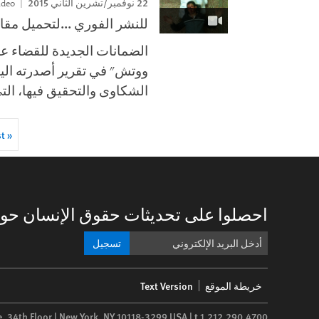
22 نوفمبر/تشرين الثاني 2015
Video
للنشر الفوري ...لتحميل مقا
ووتش" في تقرير أصدرته اليو
الشكاوى والتحقيق فيها، التي أنشئت بعد 2011، إلى 
irst
« First
Pagination
age
احصلوا على تحديثات حقوق الإنسان حول
تسجيل
Footer
خريطة الموقع
Text Version
menu
e, 34th Floor | New York,
NY
10118-3299
USA
|
t
1.212.290.4700