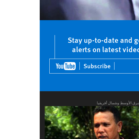
Stay up-to-date and g
alerts on latest vide
Subscribe
رق الأوسط وشمال أفريقيا