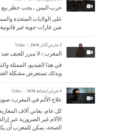
حرب اليمن ـ يجب حظر بيع ا
على الولايات المتحدة والمم
شن غارات جوية غير قانونية 
7 مارس/آذار 2016
Video
المغرب : لا مبرر للعنف ضد 
في هذا الفيديو، الممثلة و
وبذلك تستعرض مشكلة العنف
3 فبراير/شباط 2016
Video
علاج الألم في المغرب: صون 
كل عام، يعاني آلاف المغارب
الآلام غير الضرورية عبر إزال
الصحة، يمكن للمغرب أن يكون