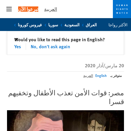
العربية
تبرعوا الآن
 menu
Skip
Skip
الأكثر رواجا
العراق
السعودية
سوريا
فيروس كورونا
to
to
cookie
main
إغلاق
Would you like to read this page in English?
✕
content
privacy
Yes
No, don't ask again
notice
20 مارس/آذار 2020
متوفر بـ
English
العربية
مصر: قوات الأمن تعذب الأطفال وتخفيهم
قسرا