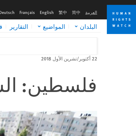
Skip
Skip
to
to
العربية
简中
繁中
English
Français
Deutsch
cookie
main
content
privacy
البلدان
المواضيع
التقارير
ف
notice
22 أكتوبر/تشرين الأول 2018
فلسطين: ال