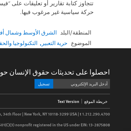
تتجاوز كتابة تقارير أو تعليقات على "فيس
حركة سياسية غير مرغوب فيها.
المنطقة/البلد
الشرق الأوسط وشمال أفر
الموضوع
حرية التعبير
التكنولوجيا والح
احصلوا على تحديثات حقوق الإنسان حول
تسجيل
Footer
خريطة الموقع
Text Version
menu
e, 34th Floor | New York,
NY
10118-3299
USA
|
t
1.212.290.4700
 501(C)(3) nonprofit registered in the US under EIN: 13-2875808