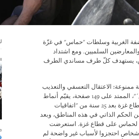
ل
ضفة الغربية وسلطات "حماس" في غزّة
المعارضين السلميين. ومع اشتداد
ال
س، يستهدف كلّ طرف مساندي الطرف
 ممنوعة: الاعتقال التعسفي والتعذيب
في ظل ´السلطة الفلسطينية´ و´حماس´"، الممتد على 149 صفحة، يقيّم أنماط
الاعتقال والاحتجاز في الضفة الغربية وقطاع غزة بعد 25 سنة من "اتفاقيات
 الحكم الذاتي في هذه المناطق، وبعد
لفعلية لحماس على قطاع غزة. استعرضت
23 أكتوبر/تش
 ووتش أكثر من 20 حالة لأشخاص احتجزوا لأسباب غير واضحة لم
ف