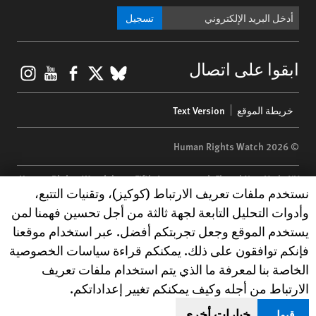
تسجيل
gram
ouTube
Facebook
BlueSky
X
ابقوا على اتصال
Footer
خريطة الموقع
Text Version
menu
© 2026 Human Rights Watch
Human Rights Watch
| 350 Fifth Avenue, 34th Floor | New York,
NY
Human Rights Watch cookie preferences
نستخدم ملفات تعريف الارتباط (كوكيز)، وتقنيات التتبع،
10118-3299
USA
|
t
1.212.290.4700
وأدوات التحليل التابعة لجهة ثالثة من أجل تحسين فهمنا لمن
Human Rights Watch
is a 501(C)(3) nonprofit registered in the US
يستخدم الموقع وجعل تجربتكم أفضل. عبر استخدام موقعنا
under EIN: 13-2875808
فإنكم توافقون على ذلك. يمكنكم قراءة سياسات الخصوصية
الخاصة بنا لمعرفة ما الذي يتم استخدام ملفات تعريف
الارتباط من أجله وكيف يمكنكم تغيير إعداداتكم.
خيارات أخرى
قبول