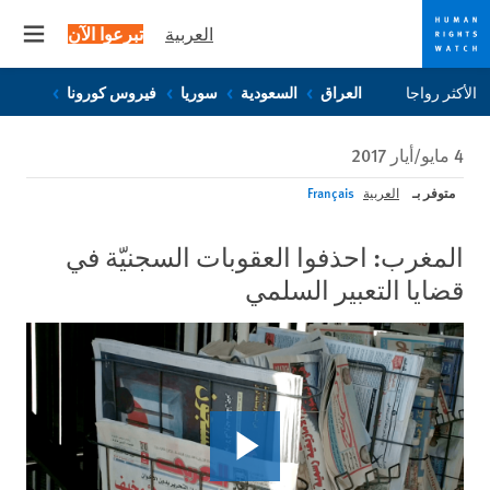
العربية
تبرعوا الآن
 menu
Skip
Skip
الأكثر رواجا
العراق
السعودية
سوريا
فيروس كورونا
to
to
cookie
main
4 مايو/أيار 2017
content
privacy
notice
متوفر بـ
العربية
Français
المغرب: احذفوا العقوبات السجنيّة في
قضايا التعبير السلمي