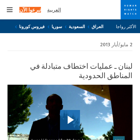
العربية
تبرعوا الآن
 menu
Skip
Skip
الأكثر رواجا
العراق
السعودية
سوريا
فيروس كورونا
to
to
cookie
main
2 مايو/أيار 2013
content
privacy
notice
لبنان ـ عمليات اختطاف متبادلة في
المناطق الحدودية