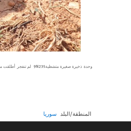
جزء صاروخ من سلسلة 9M27K يحمل قنابل عنقودية بعد إفراغ حمولته في مخيم محطة مياه كفر روحين في محافظة إدلب، شمال غرب سوريا، في 6 نوفمبر/تشرين الثاني 2022. © 2022 الدفاع
المنطقة/البلد
سوريا