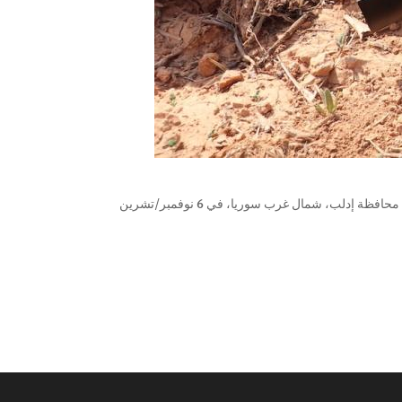
وحدة ذخيرة صغيرة متشظية9N235 لم تنفجر أطلقت من صواريخ للذخيرة العنقودية على مخيم مرام للنازحين قرب قرية كفر جالس في محافظة إدلب، شمال غرب سوريا، في 6 نوفمبر/تشرين