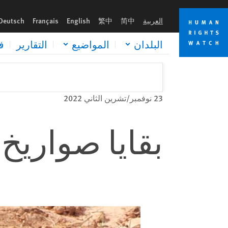
Skip
Skip
to
to
العربية
简中
繁中
English
Français
Deutsch
cookie
main
content
privacy
البلدان
المواضيع
التقارير
ف
notice
23 نوفمبر/تشرين الثاني 2022
بقايا صواريخ من