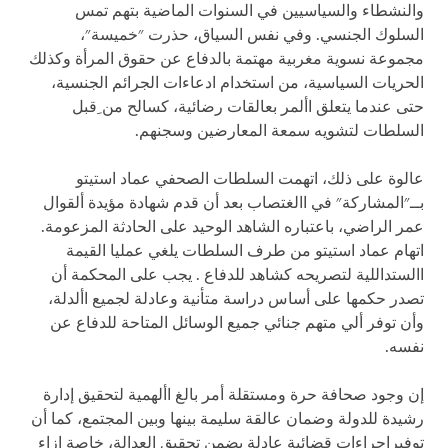
والنشطاء والسياسيين في السنوات الماضية بتهم تمس
السلوك الجنسي. وفي نفس السياق، حذرت "خميسة"،
مجموعة نسوية مغربية مهتمة بالدفاع عن حقوق المرأة وكذلك
الحريات السياسية، من استخدام ادعاءات الجرائم الجنسية،
حتى عندما يتعلق األمر بعالقات رضائية، كسالح من ِقبل
السلطات لتشويه سمعة المعارضين وسجنهم.
عالوة على ذلك، اتهمت السلطات الصحفي عماد استيتو
بــ"المشاركة" في االغتصاب بعد أن قدم شهادة مؤيدة ألقوال
عمر الراضي، باعتباره الشاهد الوحيد على الحادثة المزعومة.
اتهام عماد استيتو من طرف السلطات يلغي عمليا القيمة
االستداللية لتصريحه كشاهد للدفاع . يجب على المحكمة أن
تصدر حكمها على أساس دراسة متأنية وعادلة لجميع األدلة،
وأن توفر ألي متهم جنائي جميع الوسائل المتاحة للدفاع عن
نفسه.
إن وجود صحافة حرة ومستقلة أمر بالغ األهمية لتحقيق إدارة
رشيدة للدولة وضمان عالقة سليمة بينها وبين المجتمع، كما أن
توفيرإجراءات قضائية عادلة يضمن تحقيق العدالة، خاصة إزاء