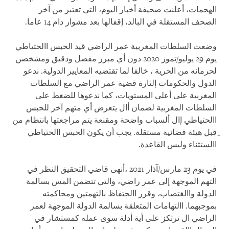
الهجمات، أعلنت صحيفة أخبار اليوم، التي تعتبر من آخر
الصحف المستقلة في البالد، إقفالها بعد مشوار دام 14 عاما.
وضعت السلطات المغربية عمر الراضي قيد الحبس االحتياطي
يوم 29 يوليو/تموز 2020 دون أي مبرر مفصل ودقيق ومشخصن
لحرمانه من الحرية ، خالفا لما تقتضيه المعايير الدولية. ندعو
الدول والحكومات إلثارة قضية عمر الراضي مع السلطات
المغربية على أعلى المستويات، كما ندعوها للضغط على
السلطات المغربية لضمان أال يتعرض أي متهم آخر للحبس
االحتياطي إال ألسباب واضحة ومقنعة يتم مراجعتها بانتظام من
ِقبل هيئة قضائية مستقلة. يجب أن يكون الحبس االحتياطي
االستثناء وليس القاعدة.
في يوم 23 مارس/آذار 2021 ،أنهى قاضي التحقيق النظر في
التهم الموجهة إلى عمر راضي، والتي تتضمن المس بسالمة
الدولة واالغتصاب، وقرر االحتفاظ بالتهمتين ومحاكمته
بموجبهما. االتهامات المتعلقة بسالمة الدولة الموجهة لعمر
الراضي ال ترتكز على أية أدلة سوى عمله كمستشار في