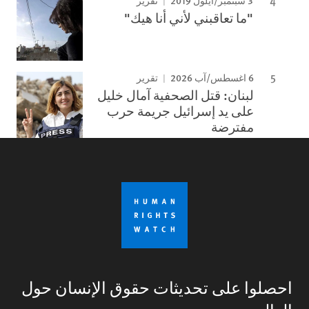
3 سبتمبر/أيلول 2019
تقرير
"ما تعاقبني لأني أنا هيك"
6 اغسطس/آب 2026
تقرير
لبنان: قتل الصحفية آمال خليل
على يد إسرائيل جريمة حرب
مفترضة
احصلوا على تحديثات حقوق الإنسان حول