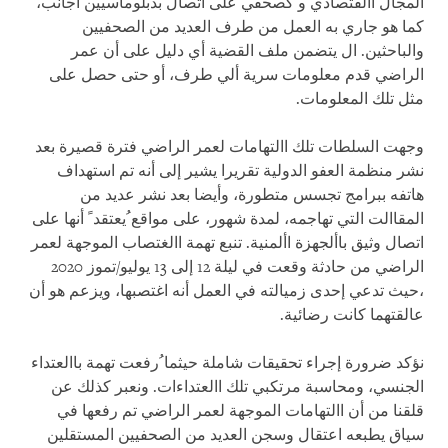
المجال االقتصادي و كصحفي على اتصال بدبلوماسيين أجانب،
كما هو جاري به العمل من طرف العديد من الصحفيين
والباحثين. ال يتضمن ملف القضية أي دليل على أن عمر
الراضي قدم معلومات سرية ألي طرف، أو حتى حصل على
مثل تلك المعلومات.
وجهت السلطات تلك االتهامات لعمر الراضي فترة قصيرة بعد
نشر منظمة العفو الدولية تقريرا يشير إلى أنه تم استهداف
هاتفه ببرامج تجسس متطورة، وأيضا بعد نشر عديد من
المقاالت التي تهاجمه، لمدة شهور، على مواقع ُيعتقد ً أنها على
اتصال وثيق باألجهزة األمنية. تنبع تهمة االغتصاب الموجهة لعمر
الراضي من حادثة وقعت في ليلة 12 إلى 13 يوليو/تموز 2020
،حيث تدعي إحدى زميالته في العمل أنه اغتصبها، ويزعم هو أن
عالقتهما كانت رضائية.
نؤكد ضرورة إجراء تحقيقات شاملة حيثما ُرفعت تهمة باالعتداء
الجنسي، ومحاسبة مرتكبي تلك االعتداءات. ونعبر كذلك عن
قلقنا من أن االتهامات الموجهة لعمر الراضي تم رفعها في
سياق يطبعه اعتقال وسجن العديد من الصحفيين المستقلين