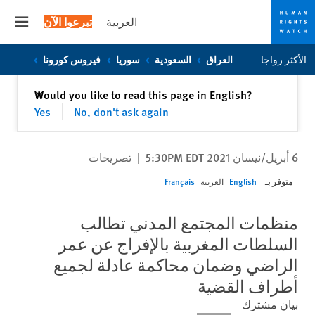
العربية
تبرعوا الآن
 menu
Skip
Skip
الأكثر رواجا
العراق
السعودية
سوريا
فيروس كورونا
to
to
cookie
main
إغلاق
Would you like to read this page in English?
✕
content
privacy
Yes
No, don't ask again
notice
6 أبريل/نيسان 2021 5:30PM EDT
|
تصريحات
متوفر بـ
English
العربية
Français
منظمات المجتمع المدني تطالب
السلطات المغربية بالإفراج عن عمر
الراضي وضمان محاكمة عادلة لجميع
أطراف القضية
بيان مشترك