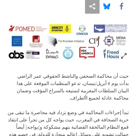
Share this via Facebook
Share this via مشاركة
Share this via Bluesky
Click to expand Image
حيث أن محاكمة الصحفي والناشط الحقوقي عمر الراضي
بدأت يوم 6 أبريل/نيسان، تدعو المنظمات الموقعة على هذا
البيان السلطات المغربية لتمتيعه بالسراح المؤقت وضمان
محاكمة عادلة لجميع األطراف.
تبدأ إجراءات المحاكمة في وضع تزداد فيه محاصرة ما تبقى من
حرية الصحافة في المغرب، حيث يواجه كل من تجرأ على انتقاد
قمع النظام المالحقة القضائية بتهم مشكوكة و)يواجه( أيضاً
حمالت تشويه على وسائل إعالم منحازة للدولة. في خضم هذه