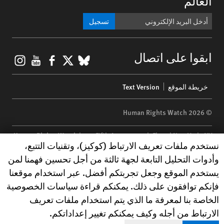
العالم
تسجيل
gram
ouTube
Facebook
BlueSky
X
ابقوا على اتصال
Footer
خريطة الموقع
Text Version
menu
© 2026 Human Rights Watch
Human Rights Watch
| 350 Fifth Avenue, 34th Floor | New York,
NY
Human Rights Watch cookie preferences
نستخدم ملفات تعريف الارتباط (كوكيز)، وتقنيات التتبع،
10118-3299
USA
|
t
1.212.290.4700
وأدوات التحليل التابعة لجهة ثالثة من أجل تحسين فهمنا لمن
Human Rights Watch
is a 501(C)(3) nonprofit registered in the US
يستخدم الموقع وجعل تجربتكم أفضل. عبر استخدام موقعنا
under EIN: 13-2875808
فإنكم توافقون على ذلك. يمكنكم قراءة سياسات الخصوصية
الخاصة بنا لمعرفة ما الذي يتم استخدام ملفات تعريف
الارتباط من أجله وكيف يمكنكم تغيير إعداداتكم.