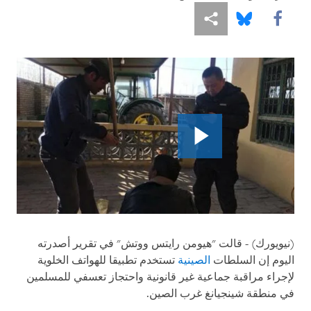
Share this via Facebook
Share this via مشاركة
Share this via Bluesky
(
نيويورك
) - قالت "هيومن رايتس ووتش" في تقرير أصدرته
اليوم إن السلطات
الصينية
تستخدم تطبيقا للهواتف الخلوية
لإجراء مراقبة جماعية غير قانونية واحتجاز تعسفي للمسلمين
في منطقة شينجيانغ غرب الصين.