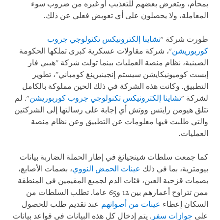
بمحام، ويتعرض بعضهم للتعذيب أو غيره من ضروب سوء
المعاملة، ولا يحصلون على أي تعويض فعلي عن ذلك.
طورت شركة "
تشاينا إلكترونيكس تكنولوجي جروب
كوربوريشن
"، شركة مقاولات عسكرية كبرى تملكها الحكومة
الصينية، نظام منصة العمليات بينما تولت شركة "هيبي فار
إيست كوميونيكايشن سيستم إنجينيرينغ كومباني"، تطوير
التطبيق. وكانت هذه الشركة في ذلك الحين مملوكة بالكامل
لشركة "
تشاينا إلكترونيكس تكنولوجي جروب كوربوريشن
". لم
تتلق هيومن رايتس ووتش أي إجابة على رسالتها إلى الشركتين
والتي طلبت فيها معلومات عن التطبيق وعن نظام منصة
العمليات.
كما جمعت سلطات شينجيانغ في إطار الحملة الضاربة بيانات
بيومترية، بما في ذلك
عينات الحمض النووي
، بصمات الأصابع،
بصمات قزحية العين، فئات الدم لجميع المقيمين في المنطقة
ممن تتراوح أعمارهم بين 12 و65 عاما. تطلب السلطات من
السكان إعطاء
عينات من أصواتهم
عند تقديم طلب للحصول
على
جوازات سفر
. يتم إدخال كل هذه البيانات في قواعد بيانات