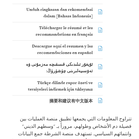
Unduh ringkasan dan rekomendasi
dalam [Bahasa Indonesia]
Télécharger le résumé et les
recommandations en français
Descargue aquí el resumen y las
recomendaciones en español
ئۇيغۇر تىلىدىكى قىسقىچە مەزمۇنى ۋە
تەۋسىيەلىرىنى چۈشۈرۈڭ:
Türkçe dilinde rapor özeti ve
tavsiyeleri indirmek için tıklayınız
摘要和建议有中文版本
تتراوح المعلومات التي يجمعها تطبيق منصة العمليات بين
فصيلة دم الأشخاص وطولهم، مروراً بـ "وسطهم الديني"
وانتمائهم السياسي. تستهدف منصة الشرطة جمع البيانات