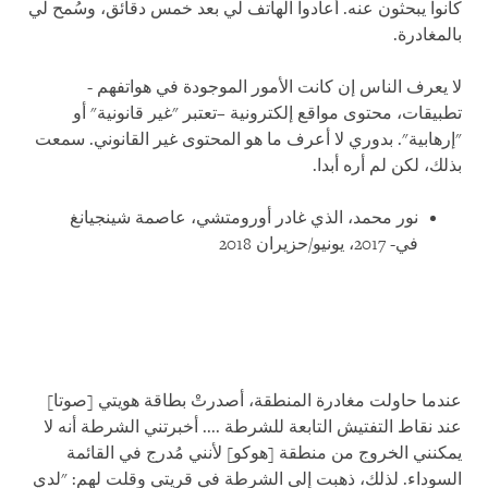
كانوا يبحثون عنه. أعادوا الهاتف لي بعد خمس دقائق، وسُمح لي
بالمغادرة.
لا يعرف الناس إن كانت الأمور الموجودة في هواتفهم -
تطبيقات، محتوى مواقع إلكترونية –تعتبر "غير قانونية" أو
"إرهابية". بدوري لا أعرف ما هو المحتوى غير القانوني. سمعت
بذلك، لكن لم أره أبدا.
نور محمد، الذي غادر أورومتشي، عاصمة شينجيانغ
في- 2017، يونيو/حزيران 2018
عندما حاولت مغادرة المنطقة، أصدرتْ بطاقة هويتي [صوتا]
عند نقاط التفتيش التابعة للشرطة .... أخبرتني الشرطة أنه لا
يمكنني الخروج من منطقة [هوكو] لأنني مُدرج في القائمة
السوداء. لذلك، ذهبت إلى الشرطة في قريتي وقلت لهم: "لدي