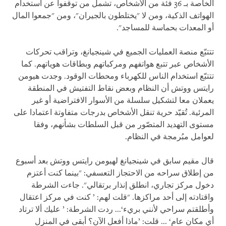
الخاصة بـ 36 فئة من الأشخاص، تشمل من توقفوا عن استخدام
الهواتف الذكية، ومن لا "يختلطون بالجيران"، ومن "جمعوا المال
أو المعدات بحماسة للمساجد".
تتتبّع منصة العمليات الجميع في شينجيانغ، وتراقب تحركات
الأشخاص عبر تتبع هواتفهم ومركباتهم وبطاقات هوياتهم. كما
تتتبّع استخدام الناس للكهرباء ومحطات الوقود. وجدت هيومن
رايتس ووتش أن النظام وبعض نقاط التفتيش في المنطقة
يعملان معا لتشكيل سلسلة من الأسوار الافتراضية أو غير
المرئية. تُقيّد حرية تنقل الأشخاص بدرجات متفاوتة اعتمادا على
مستوى التهديد المتصّور من قبل السلطات بشأنهم، وفقا
لعوامل مبُرمجة في النظام.
قال مقيم سابق في شينجيانغ لهيومن رايتس ووتش بعد أسبوع
من إطلاق سراحه من الاحتجاز التعسفي: "بينما كنت أعتزم
دخول مركز تجاري، انطلق إنذار برتقالي". جاءت الشرطة
واقتادته إلى أحد مراكزها. "قلت لهم: ’ كنت في مركز اعتقال
وأطلقتم سراحي لأنني بريء‘... ردت الشرطة: ’ عليك ألا ترتاد
أي مكان عام‘ ... قلت: ’ماذا أفعل الآن؟ أبقى في المنزل