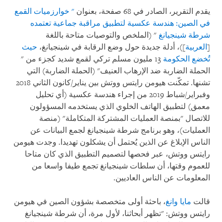
يقدم التقرير، الصادر في 68 صفحة، بعنوان
" خوارزميات القمع
في الصين: هندسة عكسية لتطبيق مراقبة جماعية تعتمده
شرطة شينجيانغ
" (الملخص والتوصيات متاحة باللغة
[
العربية
])، أدلة جديدة حول وضع الرقابة في شينجيانغ،
حيث
تُخضع الحكومة
13 مليون مسلم تركي لقمع شديد كجزء من "
الحملة الضاربة ضد الإرهاب العنيف" (الحملة الضاربة) التي
تشنها. تمكّنت هيومن رايتس ووتش بين يناير/كانون الثاني 2018
وفبراير/شباط 2019 من إجراء هندسة عكسية (أي تحليل
معمق) لتطبيق الهاتف الخلوي الذي يستخدمه المسؤولون
للاتصال "بمنصة العمليات المشتركة المتكاملة" (منصة
العمليات)، وهو برنامج شرطة شينجيانغ لجمع البيانات عن
الناس الإبلاغ عن الذين يُحتمل أن يشكلون تهديدا. وجدت هيومن
رايتس ووتش، عبر فحصها لتصميم التطبيق الذي كان متاحا
للعموم وقتها، أن سلطات شينجيانغ تجمع طيفا واسعا من
المعلومات عن الناس العاديين.
قالت
مايا وانغ
، باحثة أولى متخصصة بشؤون الصين في هيومن
رايتس ووتش: "تظهر أبحاثنا، لأول مرة، أن شرطة شينجيانغ