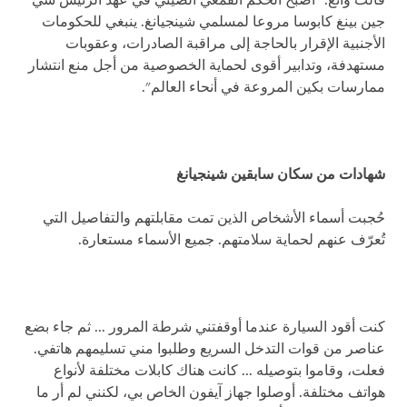
قالت وانغ: "أصبح الحكم القمعي الصيني في عهد الرئيس شي
جين بينغ كابوسا مروعا لمسلمي شينجيانغ. ينبغي للحكومات
الأجنبية الإقرار بالحاجة إلى مراقبة الصادرات، وعقوبات
مستهدفة، وتدابير أقوى لحماية الخصوصية من أجل منع انتشار
ممارسات بكين المروعة في أنحاء العالم".
شهادات من سكان سابقين شينجيانغ
حُجبت أسماء الأشخاص الذين تمت مقابلتهم والتفاصيل التي
تُعرّف عنهم لحماية سلامتهم. جميع الأسماء مستعارة.
كنت أقود السيارة عندما أوقفتني شرطة المرور ... ثم جاء بضع
عناصر من قوات التدخل السريع وطلبوا مني تسليمهم هاتفي.
فعلت، وقاموا بتوصيله ... كانت هناك كابلات مختلفة لأنواع
هواتف مختلفة. أوصلوا جهاز آيفون الخاص بي، لكنني لم أر ما