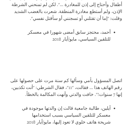
أطفال وأحتاج إلى إذن للمغادرة ...". لكن لم تمنحني الشرطة
الإذن، ولم أستطع مغادرة المنطقة. شعرت بالغضب الشديد
وقلت: "إما أن تقتلني أو تسجنني أو سأقتل نفسي".
أحمد، محتجز سابق أمضى شهورا في معسكر
للتلقين السياسي، مايو/أيار 2018
اتصل المسؤول بأمي وسألها كم سنة مرت على حصولها على
رقم الهاتف هذا ... فقالت، "11"، فقال الشرطي: "أنت تكذبين،
إنها 7 سنوات!". خافت والدتي وأنهت المكالمة بالخطأ.
آيلين، طالبة جامعية قالت إن والدتها موجودة في
معسكر للتلقين السياسي بسبب استخدامها
شريحة هاتف خلوي لا تعود إليها، مايو/أيار 2018