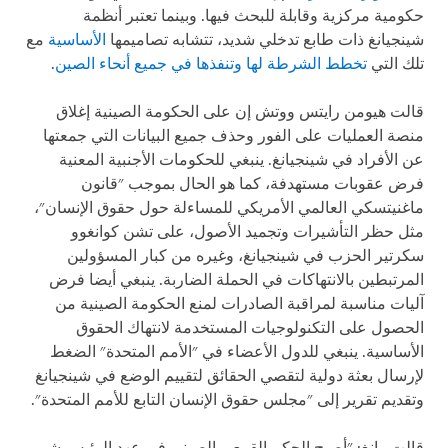
حكومية مركزية وقابلة للبحث فيها. وبينما تعتبر أنظمة
شينجيانغ ذات طابع تدخلي شديد، تتشابه تصاميمها
الأساسية
مع
تلك التي
تخطط الشرطة لها وتنفذها في جميع أنحاء الصين
.
قالت هيومن رايتس ووتش إن على الحكومة الصينية إغلاق
منصة العمليات على الفور وحذف جميع البيانات التي جمعتها
عن الأفراد في شينجيانغ. ينبغي للحكومات الأجنبية المعنية
فرض عقوبات مستهدفة، كما هو الحال بموجب "قانون
ماغنيتسكي العالمي الأمريكي للمساءلة حول حقوق الإنسان"،
مثل حظر التأشيرات وتجميد الأصول، على تشن كوانغوو
سكرتير الحزب في شينجيانغ، وغيره من كبار المسؤولين
المرتبطين بالانتهاكات في الحملة الضاربة. ينبغي أيضا فرض
آليات مناسبة لمراقبة الصادرات لمنع الحكومة الصينية من
الحصول على التكنولوجيات المستخدمة لانتهاك الحقوق
الأساسية. ينبغي للدول الأعضاء في "الأمم المتحدة" الضغط
لإرسال بعثة دولية لتقصي الحقائق لتقييم الوضع في شينجيانغ
وتقديم تقرير إلى "مجلس حقوق الإنسان التابع للأمم المتحدة".