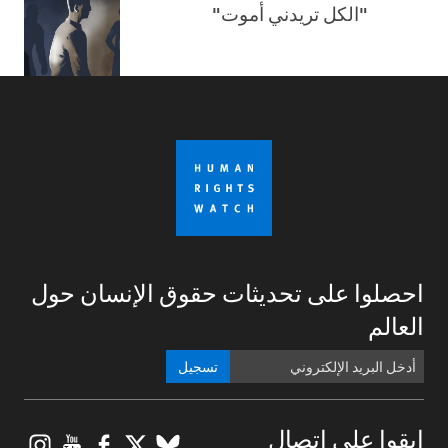
"الكل تريدني أموت"
احصلوا على تحديثات حقوق الإنسان حول
العالم
تسجيل
gram
ouTube
Facebook
BlueSky
X
ابقوا على اتصال