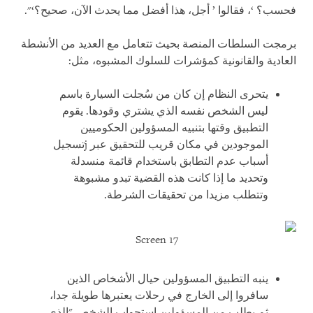
فحسب؟ ‘، فقالوا ’ أجل، هذا أفضل مما يحدث الآن، صحيح؟‘".
برمجت السلطات المنصة بحيث تتعامل مع العديد من الأنشطة
العادية والقانونية كمؤشرات للسلوك المشبوه، مثل:
يتحرى النظام إن كان من سُجلت السيارة باسم
ليس الشخص نفسه الذي يشتري وقودها. يقوم
التطبيق وقتها بتنبيه المسؤولين الحكوميين
الموجودين في مكان قريب للتحقيق عبر
j
تسجيل
أسباب عدم التطابق باستخدام قائمة منسدلة
وتحديد ما إذا كانت هذه القضية تبدو مشبوهة
وتتطلب مزيدا من تحقيقات الشرطة.
Screen 17
ينبه التطبيق المسؤولين حيال الأشخاص الذين
سافروا إلى الخارج في رحلات يعتبرها طويلة جدا،
ثم يطلب من المسؤولين استجواب الشخص "الذي