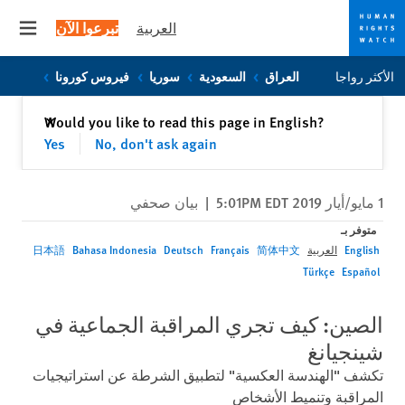
العربية
تبرعوا الآن
 menu
Skip
Skip
الأكثر رواجا
العراق
السعودية
سوريا
فيروس كورونا
to
to
cookie
main
إغلاق
Would you like to read this page in English?
✕
content
privacy
Yes
No, don't ask again
notice
1 مايو/أيار 2019 5:01PM EDT
|
بيان صحفي
متوفر بـ
English
العربية
简体中文
Français
Deutsch
Bahasa Indonesia
日本語
Türkçe
Español
الصين: كيف تجري المراقبة الجماعية في
شينجيانغ
تكشف "الهندسة العكسية" لتطبيق الشرطة عن استراتيجيات
المراقبة وتنميط الأشخاص