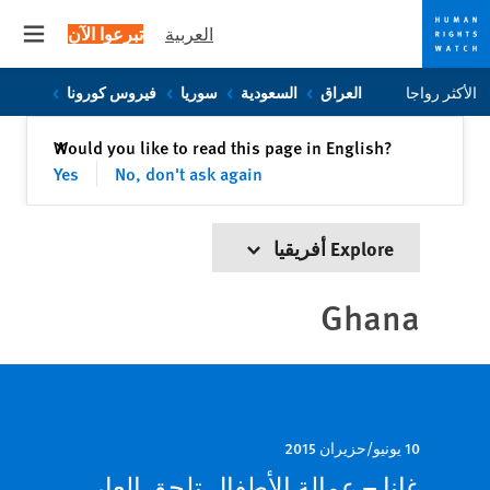
العربية
تبرعوا الآن
 menu
Skip
Skip
الأكثر رواجا
العراق
السعودية
سوريا
فيروس كورونا
to
to
cookie
main
إغلاق
Would you like to read this page in English?
✕
content
privacy
Yes
No, don't ask again
notice
Explore أفريقيا
Ghana
10 يونيو/حزيران 2015
غانا – عمالة الأطفال تلحق العار