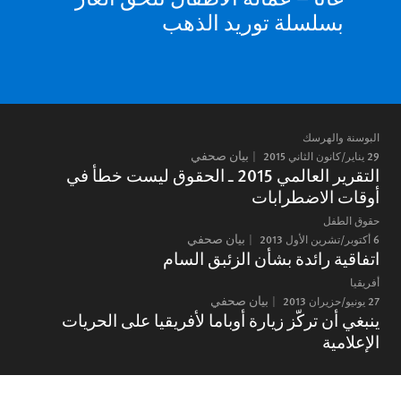
بسلسلة توريد الذهب
البوسنة والهرسك
29 يناير/كانون الثاني 2015
بيان صحفي
التقرير العالمي 2015 ـ الحقوق ليست خطأ في
أوقات الاضطرابات
حقوق الطفل
6 أكتوبر/تشرين الأول 2013
بيان صحفي
اتفاقية رائدة بشأن الزئبق السام
أفريقيا
27 يونيو/حزيران 2013
بيان صحفي
ينبغي أن تركّز زيارة أوباما لأفريقيا على الحريات
الإعلامية