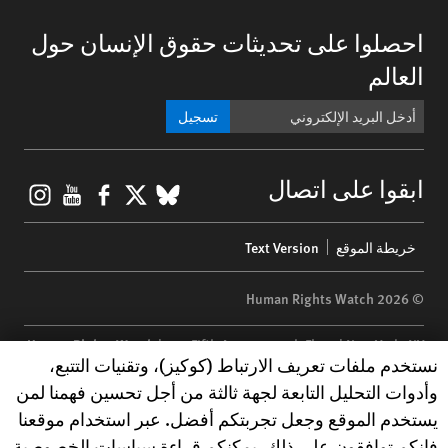
احصلوا على تحديثات حقوق الإنسان حول
العالم
تسجيل
gram
ouTube
Facebook
BlueSky
X
ابقوا على اتصال
Footer
خريطة الموقع
Text Version
menu
© 2026 Human Rights Watch
Human Rights Watch
| 350 Fifth Avenue, 34th Floor | New York,
NY
Human Rights Watch cookie preferences
نستخدم ملفات تعريف الارتباط (كوكيز)، وتقنيات التتبع،
10118-3299
USA
|
t
1.212.290.4700
وأدوات التحليل التابعة لجهة ثالثة من أجل تحسين فهمنا لمن
Human Rights Watch
is a 501(C)(3) nonprofit registered in the US
يستخدم الموقع وجعل تجربتكم أفضل. عبر استخدام موقعنا
under EIN: 13-2875808
فإنكم توافقون على ذلك. يمكنكم قراءة سياسات الخصوصية