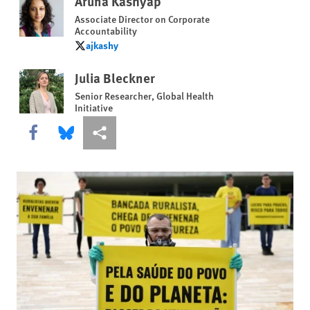
Aruna Kashyap
Associate Director on Corporate
Accountability
ajkashy
ajkashy
Julia Bleckner
Senior Researcher, Global Health
Initiative
Share this via Facebook
Share this via Bluesky
Share this via Compartilhar