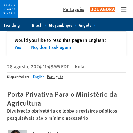
Português
DOE AGORA
Open
Skip
Skip
Trending
Brasil
Moçambique
Angola
to
to
cookie
main
Fechar
Would you like to read this page in English?
✕
privacy
content
Yes
No, don't ask again
notice
28 agosto, 2024 11:48AM EDT
|
Notas
Disponível em
English
Português
Porta Privativa Para o Ministério da
Agricultura
Divulgação obrigatória de lobby e registros públicos
pesquisáveis são o mínimo necessário