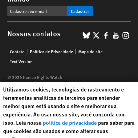
Cadastrar
BlueSky
X
Faceboo
YouTu
Ins
Nossos contatos
Footer
Contato
Política de Privacidade
Mapa do site
menu
Text Version
© 2026 Human Rights Watch
Human Rights Watch cookie preferences
Utilizamos cookies, tecnologias de rastreamento e
Human Rights Watch
| 350 Fifth Avenue, 34th Floor | New York,
NY
ferramentas analíticas de terceiros para entender
10118-3299
USA
|
t
1.212.290.4700
melhor quem está usando o site e melhorar sua
Human Rights Watch
is a 501(C)(3) nonprofit registered in the US
experiência. Ao usar nosso site, você concorda com
under EIN: 13-2875808
isso. Leia nossa
política de privacidade
para saber para
que cookies são usados e como alterar suas