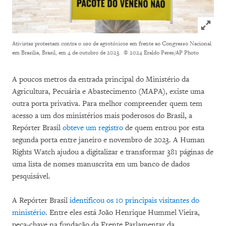
Click to
Ativistas protestam contra o uso de agrotóxicos em frente ao Congresso Nacional
em Brasília, Brasil, em 4 de outubro de 2023.
© 2024 Eraldo Peres/AP Photo
A poucos metros da entrada principal do Ministério da
Agricultura, Pecuária e Abastecimento (MAPA), existe uma
outra porta privativa. Para melhor compreender quem tem
acesso a um dos ministérios mais poderosos do Brasil, a
Repórter Brasil
obteve um registro
de quem entrou por esta
segunda porta entre janeiro e novembro de 2023. A Human
Rights Watch ajudou a digitalizar e transformar 381 páginas de
uma lista de nomes manuscrita em um banco de dados
pesquisável.
A Repórter Brasil
identificou os 10 principais visitantes do
ministério
. Entre eles está João Henrique Hummel Vieira,
peça-chave na fundação da Frente Parlamentar da