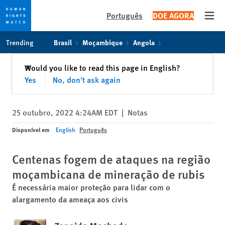
Português
DOE AGORA
Open
Skip
Skip
Trending
Brasil
Moçambique
Angola
to
to
cookie
main
Fechar
Would you like to read this page in English?
✕
privacy
content
Yes
No, don't ask again
notice
25 outubro, 2022 4:24AM EDT
|
Notas
Disponível em
English
Português
Centenas fogem de ataques na região
moçambicana de mineração de rubis
É necessária maior proteção para lidar com o
alargamento da ameaça aos civis