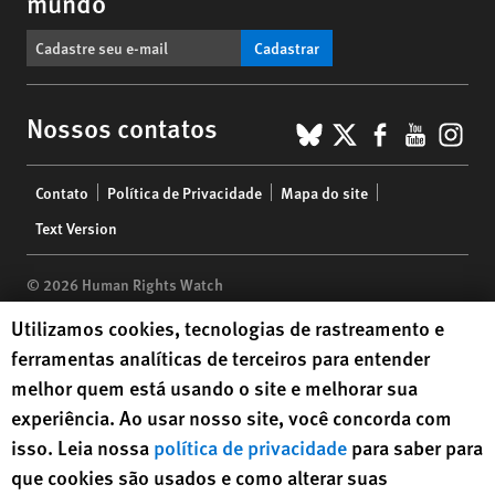
mundo
Cadastrar
BlueSky
X
Faceboo
YouTu
Ins
Nossos contatos
Footer
Contato
Política de Privacidade
Mapa do site
menu
Text Version
© 2026 Human Rights Watch
Human Rights Watch cookie preferences
Utilizamos cookies, tecnologias de rastreamento e
Human Rights Watch
| 350 Fifth Avenue, 34th Floor | New York,
NY
ferramentas analíticas de terceiros para entender
10118-3299
USA
|
t
1.212.290.4700
melhor quem está usando o site e melhorar sua
Human Rights Watch
is a 501(C)(3) nonprofit registered in the US
experiência. Ao usar nosso site, você concorda com
under EIN: 13-2875808
isso. Leia nossa
política de privacidade
para saber para
que cookies são usados e como alterar suas