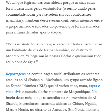
Watch que fugiram das suas aldeias porque as suas casas
foram destruídas pelos
mashababos
(o termo usado pelas
comunidade locais para se referirem aos combatentes
islamistas). Também descreveram confrontos intensos entre
o grupo armado e soldados do governo que foram enviados
para a mina de rubis após o ataque.
“Estes
mashababos
sem coração estão por toda a parte”, disse
um habitante da vila de Namanhumbire, no distrito de
Montepuez. “Chegaram às nossas aldeias e queimaram tudo,
até bidons de água.”
Reportagens
na comunicação social atribuíram os recentes
ataques ao Al-Shabab ou Mashabab, um grupo armado ligado
ao Estado Islâmico (ISIS) que há vários anos, mata,
rapta e
viola civis
e saqueia aldeias no norte de Moçambique. No
início deste mês, o que se acredita serem membros do Al-
Shabab, incendiaram casas nas aldeias de Chiute, Nguida,
Mesa e Nonia, no distrito de Ancuabe. Em Nonia, homens