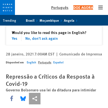
Português
DOE AGORA
Open
Skip
Skip
Trending
Brasil
Moçambique
Angola
to
to
cookie
main
Fechar
Would you like to read this page in English?
✕
privacy
content
Yes
No, don't ask again
notice
28 janeiro, 2021 7:00AM EST
|
Comunicado de Imprensa
Disponível em
English
Português
Español
Repressão a Críticos da Resposta à
Covid-19
Governo Bolsonaro usa lei da ditadura para intimidar
Share this via Facebook
Share this via Bluesky
Share this via Compartilhar