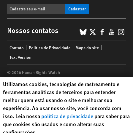
Cadastrar
BlueSky
X
Faceboo
YouTu
Ins
Nossos contatos
Footer
Contato
Política de Privacidade
Mapa do site
menu
Text Version
© 2026 Human Rights Watch
Human Rights Watch cookie preferences
Utilizamos cookies, tecnologias de rastreamento e
Human Rights Watch
| 350 Fifth Avenue, 34th Floor | New York,
NY
ferramentas analíticas de terceiros para entender
10118-3299
USA
|
t
1.212.290.4700
melhor quem está usando o site e melhorar sua
Human Rights Watch
is a 501(C)(3) nonprofit registered in the US
experiência. Ao usar nosso site, você concorda com
under EIN: 13-2875808
isso. Leia nossa
política de privacidade
para saber para
que cookies são usados e como alterar suas
configurações.