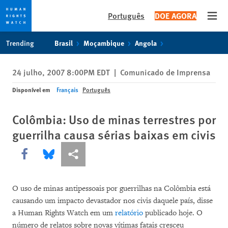
Português
DOE AGORA
Open
Skip
Skip
Trending
Brasil
Moçambique
Angola
to
to
cookie
main
24 julho, 2007 8:00PM EDT
|
Comunicado de Imprensa
privacy
content
notice
Disponível em
Français
Português
Colômbia: Uso de minas terrestres por
guerrilha causa sérias baixas em civis
Share this via Facebook
Share this via Bluesky
Share this via Compartilhar
O uso de minas antipessoais por guerrilhas na Colômbia está
causando um impacto devastador nos civis daquele país, disse
a Human Rights Watch em um
relatório
publicado hoje. O
número de relatos sobre novas vítimas fatais cresceu