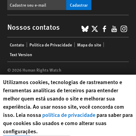
Cadastrar
BlueSky
X
Faceboo
YouTu
Ins
Nossos contatos
Footer
Contato
Política de Privacidade
Mapa do site
menu
Text Version
© 2026 Human Rights Watch
Human Rights Watch cookie preferences
Utilizamos cookies, tecnologias de rastreamento e
Human Rights Watch
| 350 Fifth Avenue, 34th Floor | New York,
NY
ferramentas analíticas de terceiros para entender
10118-3299
USA
|
t
1.212.290.4700
melhor quem está usando o site e melhorar sua
Human Rights Watch
is a 501(C)(3) nonprofit registered in the US
experiência. Ao usar nosso site, você concorda com
under EIN: 13-2875808
isso. Leia nossa
política de privacidade
para saber para
que cookies são usados e como alterar suas
configurações.