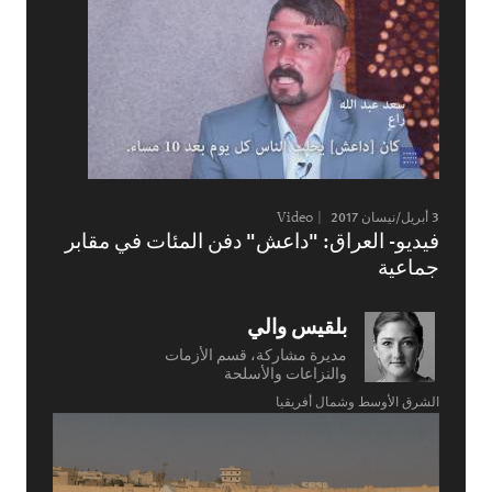
3 أبريل/نيسان 2017
Video
فيديو- العراق: "داعش" دفن المئات في مقابر
جماعية
بلقيس والي
مديرة مشاركة، قسم الأزمات
والنزاعات والأسلحة
الشرق الأوسط وشمال أفريقيا