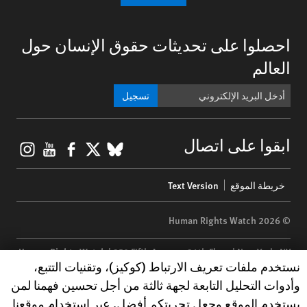
احصلوا على تحديثات حقوق الإنسان حول
العالم
تسجيل
gram
ouTube
Facebook
BlueSky
X
ابقوا على اتصال
Footer
خريطة الموقع
Text Version
menu
© 2026 Human Rights Watch
Human Rights Watch
| 350 Fifth Avenue, 34th Floor | New York,
NY
Human Rights Watch cookie preferences
نستخدم ملفات تعريف الارتباط (كوكيز)، وتقنيات التتبع،
10118-3299
USA
|
t
1.212.290.4700
وأدوات التحليل التابعة لجهة ثالثة من أجل تحسين فهمنا لمن
Human Rights Watch
is a 501(C)(3) nonprofit registered in the US
يستخدم الموقع وجعل تجربتكم أفضل. عبر استخدام موقعنا
under EIN: 13-2875808