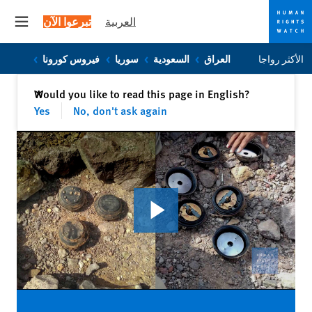
العربية
تبرعوا الآن
 menu
Skip
Skip
الأكثر رواجا
العراق
السعودية
سوريا
فيروس كورونا
to
to
cookie
main
إغلاق
Would you like to read this page in English?
✕
content
privacy
Yes
No, don't ask again
notice