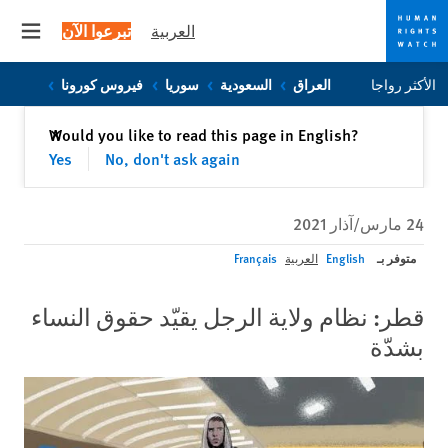
العربية
تبرعوا الآن
 menu
Skip
Skip
الأكثر رواجا
العراق
السعودية
سوريا
فيروس كورونا
to
to
cookie
main
إغلاق
Would you like to read this page in English?
✕
content
privacy
Yes
No, don't ask again
notice
24 مارس/آذار 2021
متوفر بـ
English
العربية
Français
قطر: نظام ولاية الرجل يقيّد حقوق النساء
بشدّة