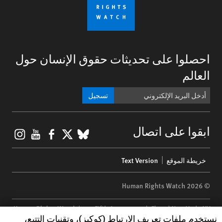
احصلوا على تحديثات حقوق الإنسان حول
العالم
تسجيل
gram
ouTube
Facebook
BlueSky
X
ابقوا على اتصال
Footer
خريطة الموقع
Text Version
menu
© 2026 Human Rights Watch
Human Rights Watch
| 350 Fifth Avenue, 34th Floor | New York,
NY
Human Rights Watch cookie preferences
نستخدم ملفات تعريف الارتباط (كوكيز)، وتقنيات التتبع،
10118-3299
USA
|
t
1.212.290.4700