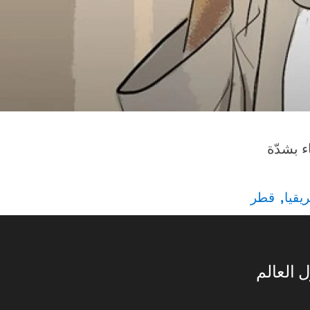
ء بشدّة
يقيا
قطر
 العالم