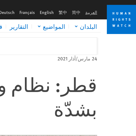
Skip
Skip
to
to
العربية
简中
繁中
English
Français
Deutsch
cookie
main
content
privacy
البلدان
المواضيع
التقارير
ف
notice
24 مارس/آذار 2021
قطر: نظام ول
بشدّة