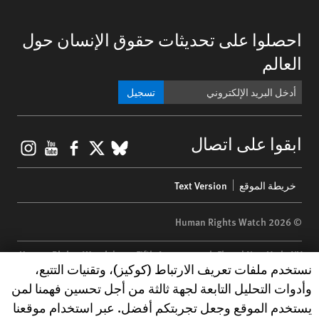
احصلوا على تحديثات حقوق الإنسان حول
العالم
تسجيل
gram
ouTube
Facebook
BlueSky
X
ابقوا على اتصال
Footer
خريطة الموقع
Text Version
menu
© 2026 Human Rights Watch
Human Rights Watch
| 350 Fifth Avenue, 34th Floor | New York,
NY
Human Rights Watch cookie preferences
نستخدم ملفات تعريف الارتباط (كوكيز)، وتقنيات التتبع،
10118-3299
USA
|
t
1.212.290.4700
وأدوات التحليل التابعة لجهة ثالثة من أجل تحسين فهمنا لمن
Human Rights Watch
is a 501(C)(3) nonprofit registered in the US
يستخدم الموقع وجعل تجربتكم أفضل. عبر استخدام موقعنا
under EIN: 13-2875808