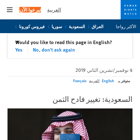
العربية
تبرعوا الآن
 menu
Skip
Skip
الأكثر رواجا
العراق
السعودية
سوريا
فيروس كورونا
to
to
cookie
main
إغلاق
Would you like to read this page in English?
✕
content
privacy
Yes
No, don't ask again
notice
4 نوفمبر/تشرين الثاني 2019
متوفر بـ
English
العربية
Français
السعودية: تغيير فادح الثمن