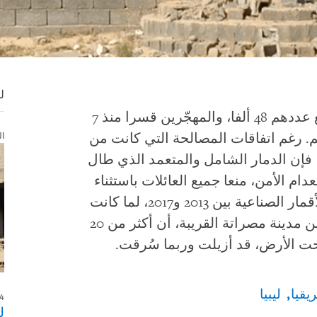
ل
معظم سكّان بلدة تاورغاء في ليبيا، البالغ عددهم 48 ألفا، والمهجّرين قسرا منذ 7
ال
م. رغم اتفاقات المصالحة التي كانت من
 فإن الدمار الشامل والمتعمد الذي طال
نعدام الأمن، منعا جميع العائلات باستثناء
قلّة منها من العودة. أبرز تحليل لصور بالأقمار الصناعية بين 2013 و2017، لما كانت
تاورغاء تحت سيطرة فعلية لميليشيات من مدينة مصراتة القريبة، أن أكثر من 20
تحت الأرض، قد أزيلت وربما سُرقت.
يقيا
ليبيا
24 يناير/كان
ل