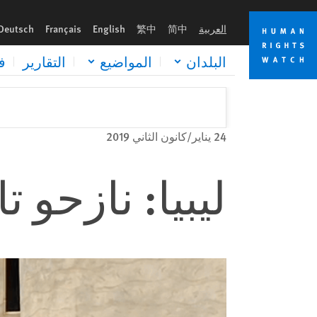
Skip
Skip
to
to
العربية
简中
繁中
English
Français
Deutsch
cookie
main
content
privacy
البلدان
المواضيع
التقارير
ف
notice
24 يناير/كانون الثاني 2019
ليبيا: نازحو 