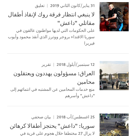
31 يناير/كانون الثاني 2019
تعليق
لا ينبغي انتظار فرقة روك لإنقاذ أطفال
مقاتلي "داعش"
على الحكومات التي لديها مواطنون عالقون في
سوريا الاقتداء بروجر ووترز الذي أنقذ محمود وأيوب
فيريرا
12 سبتمبر/أيلول 2018
تقرير
العراق: مسؤولون يهددون ويعتقلون
محامين
منع خدمات المحامين عن المشتبه في انتمائهم إلى
"داعش" وأسرهم
25 اغسطس/آب 2018
بيان صحفي
​سوريا: "داعش" يحتجز أطفالا كرهائن
لا يزال 27 مختطفا خلال هجوم على قرية في