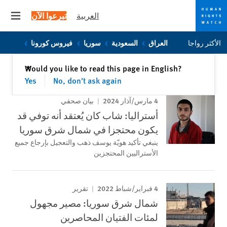
العربية
تبرعوا الآن
 menu
Skip
Skip
الأكثر رواجا
العراق
السعودية
سوريا
فيروس كورونا
to
to
cookie
main
إغلاق
Would you like to read this page in English?
✕
content
privacy
Yes
No, don't ask again
notice
4 مارس/آذار 2024
بيان صحفي
أستراليا: شاب كان يُعتقد أنه توفي قد
يكون محتجزا في شمال شرق سوريا
ينبغي تأكيد هويّة يوسف ذهب والتعجيل بإرجاع جميع
الأستراليين المحتجزين
4 فبراير/شباط 2022
تقرير
شمال شرق سوريا: مصير مجهول
لمئات الفتيان المحاصرين