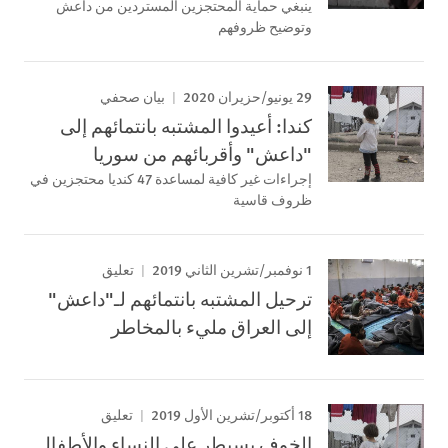
ينبغي حماية المحتجزين المستردين من داعش
وتوضيح ظروفهم
29 يونيو/حزيران 2020
بيان صحفي
كندا: أعيدوا المشتبه بانتمائهم إلى
"داعش" وأقربائهم من سوريا
إجراءات غير كافية لمساعدة 47 كنديا محتجزين في
ظروف قاسية
1 نوفمبر/تشرين الثاني 2019
تعليق
ترحيل المشتبه بانتمائهم لـ"داعش"
إلى العراق مليء بالمخاطر
18 أكتوبر/تشرين الأول 2019
تعليق
الخوف يسيطر على النساء والأطفال