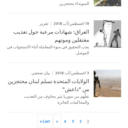
السويداء محتجزين
19 اغسطس/آب 2018
تقرير
العراق: شهادات مرعبة حول تعذيب
معتقلين وموتهم
يجب التحقيق في سوء المعاملة أثناء الاستجواب في
الموصل
3 اغسطس/آب 2018
بيان صحفي
الولايات المتحدة تسلم لبنان محتجزين
من "داعش"
نقلُهم من سوريا يثير مخاوف من التعذيب
والمحاكمات الجائرة
Last
Last »
Next
››
Page
4
Page
3
Page
Current
2
1
Pagination
page
page
page