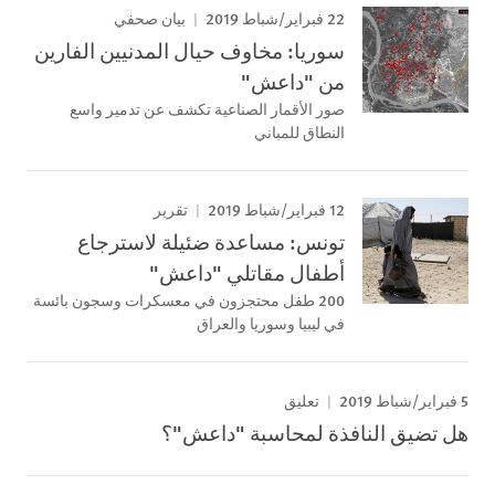
22 فبراير/شباط 2019
بيان صحفي
سوريا: مخاوف حيال المدنيين الفارين
من "داعش"
صور الأقمار الصناعية تكشف عن تدمير واسع
النطاق للمباني
12 فبراير/شباط 2019
تقرير
تونس: مساعدة ضئيلة لاسترجاع
أطفال مقاتلي "داعش"
200 طفل محتجزون في معسكرات وسجون بائسة
في ليبيا وسوريا والعراق
5 فبراير/شباط 2019
تعليق
هل تضيق النافذة لمحاسبة "داعش"؟