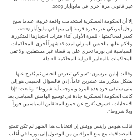
غير قانوني مرة أخرى في مايو/أيار 2009.
إلا أن الحكومة العسكرية استخدمت واقعة غريبة، عندما سبح
رجل أمريكي عبر بحيرة قريبة إلى بيتها في مايو/أيار 2009،
كعذر لمحاكمتها - للمرة الأولى أثناء فترات احتجازها المتكررة.
وحُكم عليها بالحبس المنزلي لمدة 18 شهراً أخرى. المحاكمات
السياسية في بورما تجري على يد قضاة غير مستقلين، ولا تفي
المحاكمات بالمعايير الدولية للمحاكمة العادلة.
وقالت إيلين بيرسون: "سو كي تتعرض للحبس ثم يُفرج عنها
بشكل متكرر منذ عشرين عاماً، إذن فالسؤال الحقيقي هو إلى
متى ستبقى حرة هذه المرة وبموجب أية شروط". وتابعت: "إذا
كانت الحكومة العسكرية جادة في توسيع الهامش السياسي بعد
الانتخابات، فسوف تُفرج عن جميع المعتقلين السياسيين فوراً
وبلا شروط".
قالت هيومن رايتس ووتش إن انتخابات هذا الشهر لم تكن تتمتع
بالمصداقية، مع منع المراقبين من الوصول إلى بورما في أغلب