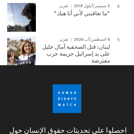
3 سبتمبر/أيلول 2019
تقرير
"ما تعاقبني لأني أنا هيك"
6 اغسطس/آب 2026
تقرير
لبنان: قتل الصحفية آمال خليل
على يد إسرائيل جريمة حرب
مفترضة
احصلوا على تحديثات حقوق الإنسان حول