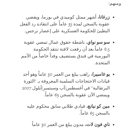
ومنهم:
زرغانا،
أشهر ممثل كوميدي في بورما، ويقضي
عقوبة بالسجن لمدة 35 عاماً على انتقاده رد الفعل
البطيئ للحكومة العسكرية على إعصار نرجس.
سو سو نواي
، ناشطة حقوق عمال تمضي عقوبة
8.5 عاماً بعد أن رفعت لافتة تنتقد الحكومة
البورمية في فندق يستضيف وفداً خاصاً من الأمم
المتحدة.
يو غامبيرا،
راهب يبلغ من العمر 30 عاماً وهو أحد
قيادات الاحتجاجات السلمية المعروفة بـ "الثورة
البرتقالية" في أغسطس/آب وسبتمبر/أيلول 2007
ويمضي الآن عقوبة بالسجن 63 عاماً.
مين كو نيانغ،
قيادي طلابي سابق محكوم عليه
بالسجن 65 عاماً.
ناي فون لات،
مدون يبلغ من العمر 30 عاماً