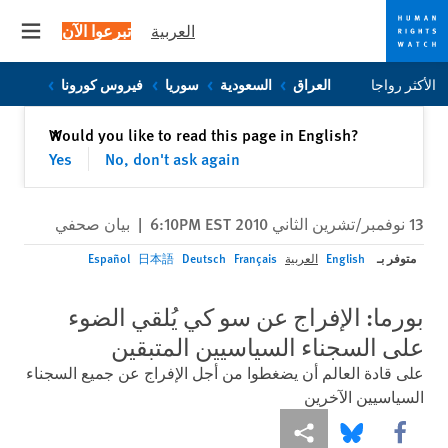
العربية
تبرعوا الآن
 menu
Skip
Skip
الأكثر رواجا
العراق
السعودية
سوريا
فيروس كورونا
to
to
cookie
main
إغلاق
Would you like to read this page in English?
✕
content
privacy
Yes
No, don't ask again
notice
13 نوفمبر/تشرين الثاني 2010 6:10PM EST
|
بيان صحفي
متوفر بـ
English
العربية
Français
Deutsch
日本語
Español
بورما: الإفراج عن سو كي يُلقي الضوء
على السجناء السياسيين المتبقين
على قادة العالم أن يضغطوا من أجل الإفراج عن جميع السجناء
السياسيين الآخرين
Share this via Facebook
Share this via مشاركة
Share this via Bluesky