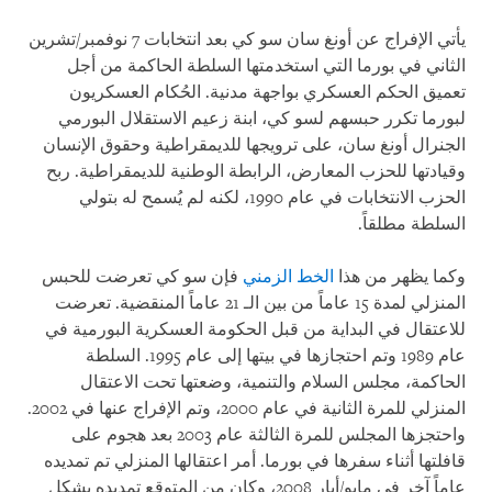
يأتي الإفراج عن أونغ سان سو كي بعد انتخابات 7 نوفمبر/تشرين
الثاني في بورما التي استخدمتها السلطة الحاكمة من أجل
تعميق الحكم العسكري بواجهة مدنية. الحُكام العسكريون
لبورما تكرر حبسهم لسو كي، ابنة زعيم الاستقلال البورمي
الجنرال أونغ سان، على ترويجها للديمقراطية وحقوق الإنسان
وقيادتها للحزب المعارض، الرابطة الوطنية للديمقراطية. ربح
الحزب الانتخابات في عام 1990، لكنه لم يُسمح له بتولي
السلطة مطلقاً.
وكما يظهر من هذا
الخط الزمني
فإن سو كي تعرضت للحبس
المنزلي لمدة 15 عاماً من بين الـ 21 عاماً المنقضية. تعرضت
للاعتقال في البداية من قبل الحكومة العسكرية البورمية في
عام 1989 وتم احتجازها في بيتها إلى عام 1995. السلطة
الحاكمة، مجلس السلام والتنمية، وضعتها تحت الاعتقال
المنزلي للمرة الثانية في عام 2000، وتم الإفراج عنها في 2002.
واحتجزها المجلس للمرة الثالثة عام 2003 بعد هجوم على
قافلتها أثناء سفرها في بورما. أمر اعتقالها المنزلي تم تمديده
عاماً آخر في مايو/أيار 2008، وكان من المتوقع تمديده بشكل