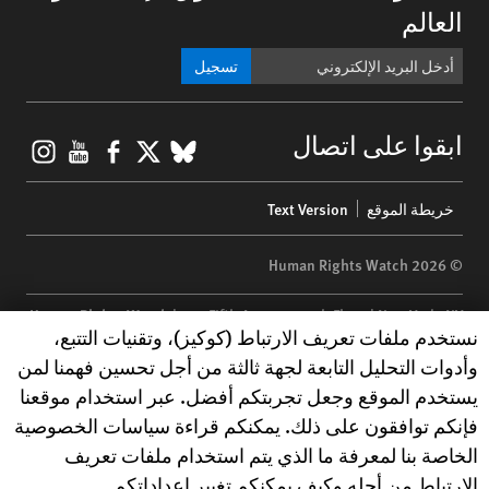
العالم
تسجيل
gram
ouTube
Facebook
BlueSky
X
ابقوا على اتصال
Footer
خريطة الموقع
Text Version
menu
© 2026 Human Rights Watch
Human Rights Watch
| 350 Fifth Avenue, 34th Floor | New York,
NY
Human Rights Watch cookie preferences
نستخدم ملفات تعريف الارتباط (كوكيز)، وتقنيات التتبع،
10118-3299
USA
|
t
1.212.290.4700
وأدوات التحليل التابعة لجهة ثالثة من أجل تحسين فهمنا لمن
Human Rights Watch
is a 501(C)(3) nonprofit registered in the US
يستخدم الموقع وجعل تجربتكم أفضل. عبر استخدام موقعنا
under EIN: 13-2875808
فإنكم توافقون على ذلك. يمكنكم قراءة سياسات الخصوصية
الخاصة بنا لمعرفة ما الذي يتم استخدام ملفات تعريف
الارتباط من أجله وكيف يمكنكم تغيير إعداداتكم.