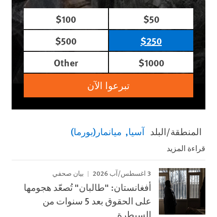
$100
$50
$500
$250
Other
$1000
تبرعوا الآن
المنطقة/البلد
آسيا
ميانمار(بورما)
قراءة المزيد
3 اغسطس/آب 2026
بيان صحفي
أفغانستان: "طالبان" تُصعّد هجومها
على الحقوق بعد 5 سنوات من
السيطرة