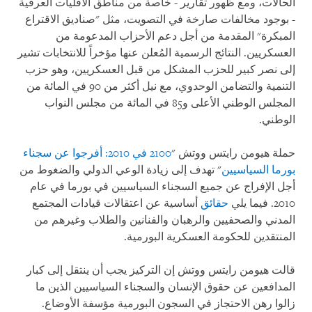
الحالات، ومع ظهور تقارير - خاصة من مناطق الأقليات العرقية
- بوجود مخالفات صارخة في التصويت، مثل "صناديق الاقتراع
المبكرة" المقدمة من أجل دعم الأحزاب المدعومة من
العسكريين. النتائج الرسمية المُعلن عنها مؤخراً للانتخابات تشير
إلى نصر كبير للحزب المشكل من قبل العسكريين، وهو حزب
التنمية والتضامن الوحدوي، مع نيل أكثر من 90 في المائة من
المجلس الوطني الأعلى و85 في المائة من مجلس النواب
الوطني.
حملة هيومن رايتس ووتش "
2100 في 2010: أفرجوا عن سجناء
بورما السياسيين
" تهدف إلى زيادة الوعي الدولي والضغوط من
أجل الإفراج عن جميع السجناء السياسيين في بورما في عام
2010. فيما يلي
حقائق
أساسية عن اعتقالات قيادات المجتمع
المدني والصحفيين والرهبان والفنانين والطلاب وغيرهم من
المنتقدين للحكومة العسكرية البورمية.
قالت هيومن رايتس ووتش إن التركيز يجب أن ينتقل إلى كبار
المدافعين عن حقوق الإنسان والسجناء السياسيين الذين ما
زالوا رهن الاحتجاز في السجون البورمية مؤسفة الأوضاع.