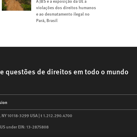
A JBS e a exposição da UE a
violações dos direitos humanos
e ao desmatamento ilegal no
Pará, Brasil
e questões de direitos em todo o mundo
sion
,
NY
10118-3299
USA
|
t
1.212.290.4700
he US under EIN: 13-2875808