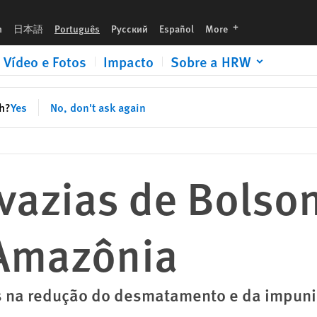
languages
h
日本語
Português
Русский
Español
More
Vídeo e Fotos
Impacto
Sobre a HRW
sh?
Yes
No, don't ask again
vazias de Bolso
 Amazônia
os na redução do desmatamento e da impun