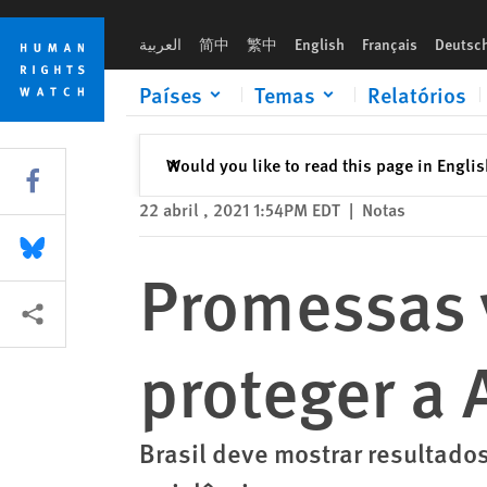
Skip
Skip
Promessas vazias de Bolsonaro para proteger a Amazônia
to
to
العربية
简中
繁中
English
Français
Deutsc
cookie
main
privacy
content
Países
Temas
Relatórios
notice
Fechar
Would you like to read this page in Engli
✕
Share this via Facebook
22 abril , 2021 1:54PM EDT
|
Notas
Share this via Bluesky
Promessas 
Share this via Compartilhar
proteger a
Brasil deve mostrar resultad