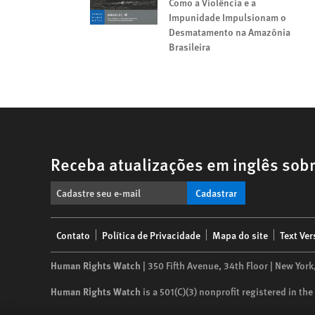
Como a Violência e a
Impunidade Impulsionam o
Desmatamento na Amazônia
Brasileira
Receba atualizações em inglês sobr
Cadastrar
Footer
Contato
Política de Privacidade
Mapa do site
Text Ver
menu
Human Rights Watch
| 350 Fifth Avenue, 34th Floor | New York
Human Rights Watch
is a 501(C)(3) nonprofit registered in t