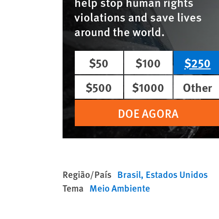
help stop human rights
violations and save lives
around the world.
$50
$100
$250
$500
$1000
Other
DOE AGORA
Região/País
Brasil
Estados Unidos
Tema
Meio Ambiente