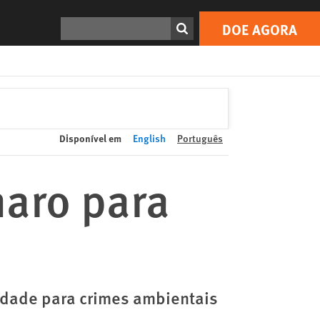
DOE AGORA
Print
Search
DOE AGORA
Disponível em
English
Português
naro para
idade para crimes ambientais