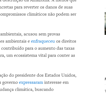
 a destruição da Amazônia. A menos que
ncretas para reverter os danos de suas
s compromissos climáticos não podem ser
 ambientais, acusou sem provas
mes ambientais e
enfraqueceu
os direitos
m contribuído para o aumento das taxas
a, um ecossistema vital para conter as
ação do presidente dos Estados Unidos,
u governo
expressaram
interesse em
mudança climática, buscando