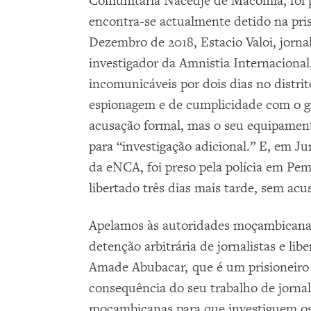
Comunitária Nacedje de Macomia, foi p
encontra-se actualmente detido na pri
Dezembro de 2018, Estacio Valoi, jornal
investigador da Amnistia Internacional
incomunicáveis por dois dias no distr
espionagem e de cumplicidade com o g
acusação formal, mas o seu equipamen
para “investigação adicional.” E, em J
da eNCA, foi preso pela polícia em Pe
libertado três dias mais tarde, sem acu
Apelamos às autoridades moçambicanas
detenção arbitrária de jornalistas e li
Amade Abubacar, que é um prisioneiro 
consequência do seu trabalho de jornal
moçambicanas para que investiguem o