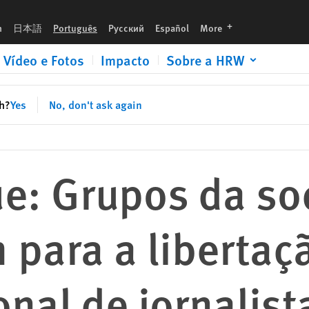
ão imediata e incondicional de jornalista de rádio
languages
h
日本語
Português
Русский
Español
More
Vídeo e Fotos
Impacto
Sobre a HRW
sh?
Yes
No, don't ask again
: Grupos da so
m para a liberta
onal de jornalist