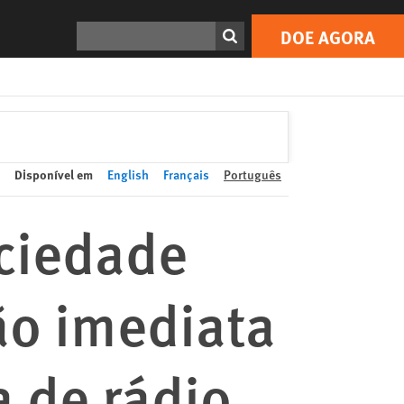
DOE AGORA
Print
Search
DOE AGORA
Disponível em
English
Français
Português
ciedade
ção imediata
a de rádio