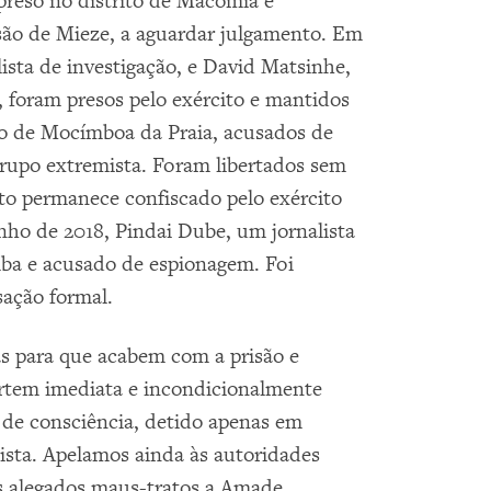
reso no distrito de Macomia e
são de Mieze, a aguardar julgamento. Em
ista de investigação, e David Matsinhe,
, foram presos pelo exército e mantidos
ito de Mocímboa da Praia, acusados de
rupo extremista. Foram libertados sem
to permanece confiscado pelo exército
unho de 2018, Pindai Dube, um jornalista
mba e acusado de espionagem. Foi
sação formal.
 para que acabem com a prisão e
bertem imediata e incondicionalmente
de consciência, detido apenas em
ista. Apelamos ainda às autoridades
s alegados maus-tratos a Amade