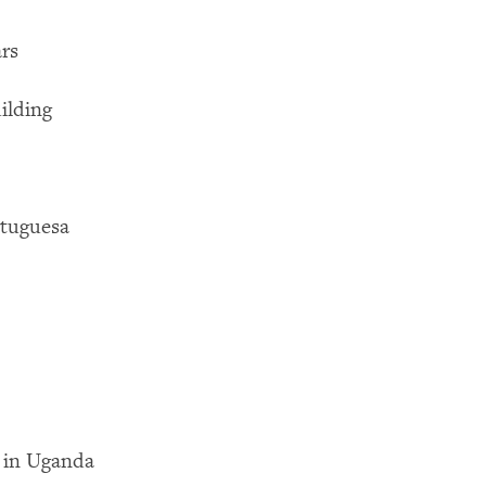
ars
ilding
rtuguesa
 in Uganda