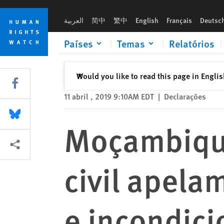
Skip
Skip
Moçambique: Grupos da sociedade civil apelam para a libertaç
to
to
العربية
简中
繁中
English
Français
Deutsc
cookie
main
privacy
content
Países
Temas
Relatórios
notice
Fechar
Would you like to read this page in Engli
✕
Share this via Facebook
11 abril , 2019 9:10AM EDT
|
Declarações
Share this via Bluesky
Moçambique
Share this via Compartilhar
civil apela
e incondici