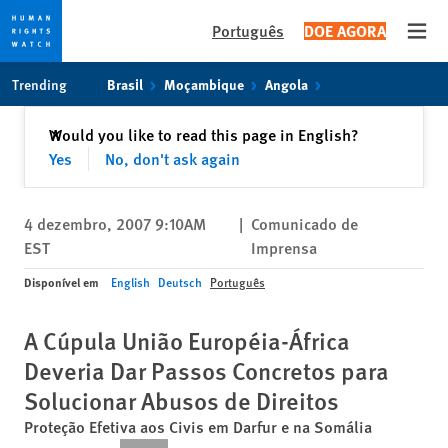
Português
DOE AGORA
Open
Skip
Skip
Trending
Brasil
Moçambique
Angola
to
to
cookie
main
Fechar
Would you like to read this page in English?
✕
privacy
content
Yes
No, don't ask again
notice
4 dezembro, 2007 9:10AM
|
Comunicado de
EST
Imprensa
Disponível em
English
Deutsch
Português
A Cúpula União Européia-África
Deveria Dar Passos Concretos para
Solucionar Abusos de Direitos
Proteção Efetiva aos Civis em Darfur e na Somália