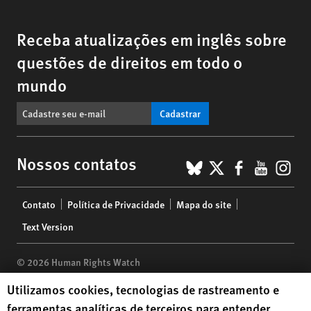
Receba atualizações em inglês sobre
questões de direitos em todo o
mundo
Cadastrar
BlueSky
X
Faceboo
YouTu
Ins
Nossos contatos
Footer
Contato
Política de Privacidade
Mapa do site
menu
Text Version
© 2026 Human Rights Watch
Human Rights Watch cookie preferences
Utilizamos cookies, tecnologias de rastreamento e
Human Rights Watch
| 350 Fifth Avenue, 34th Floor | New York,
NY
ferramentas analíticas de terceiros para entender
10118-3299
USA
|
t
1.212.290.4700