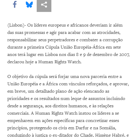
Share this via Facebook
Share this via Bluesky
Share this via Compartilhar
(Lisbon)- Os líderes europeus e africanos deveriam ir além
das suas promessas e agir para acabar com as atrocidades,
responsabilizar seus perpetradores e combater a corrupção
durante a primeira Cúpula União Européia-África em sete
anos terá lugar em Lisboa nos dias 8 e 9 de dezembro de 2007,
declarou hoje a Human Rights Watch.
O objetivo da cúpula será forjar uma nova parceria entre a
União Européia e a África com vínculos reforçados, e aprovar,
em breve, um detalhado plano de ação elencando as
prioridades e os resultados num leque de assuntos incluindo
desde a segurança, aos direitos humanos, e às relações
comerciais. A Human Rights Watch instou os líderes a se
empenharem em ações específicas para concretizar esses
princípios, protegendo os civis em Darfur e na Somália,
conduzindo à justiça o ex-ditador do Chade, Hissène Habré, e