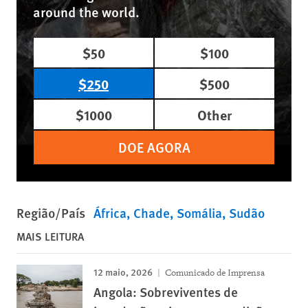
around the world.
$50
$100
$250
$500
$1000
Other
DOE AGORA
Região/País
África
Chade
Somália
Sudão
MAIS LEITURA
12 maio, 2026
Comunicado de Imprensa
Angola: Sobreviventes de