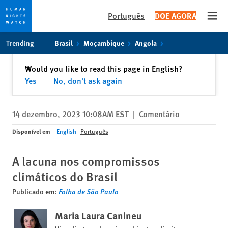
Português
DOE AGORA
Open
Skip
Skip
Trending
Brasil
Moçambique
Angola
to
to
cookie
main
Fechar
Would you like to read this page in English?
✕
privacy
content
Yes
No, don't ask again
notice
14 dezembro, 2023 10:08AM EST
|
Comentário
Disponível em
English
Português
A lacuna nos compromissos
climáticos do Brasil
Publicado em:
Folha de São Paulo
Maria Laura Canineu