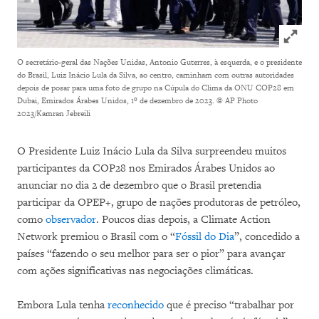
Click to
O secretário-geral das Nações Unidas, Antonio Guterres, à esquerda, e o presidente
do Brasil, Luiz Inácio Lula da Silva, ao centro, caminham com outras autoridades
depois de posar para uma foto de grupo na Cúpula do Clima da ONU COP28 em
Dubai, Emirados Árabes Unidos, 1º de dezembro de 2023.
© AP Photo
2023/Kamran Jebreili
O Presidente Luiz Inácio Lula da Silva surpreendeu muitos
participantes da COP28 nos Emirados Árabes Unidos ao
anunciar no dia 2 de dezembro que o Brasil pretendia
participar da OPEP+, grupo de nações produtoras de petróleo,
como
observador
. Poucos dias depois, a Climate Action
Network premiou o Brasil com o “
Fóssil do Dia
”, concedido a
países “fazendo o seu melhor para ser o pior” para avançar
com ações significativas nas negociações climáticas.
Embora Lula tenha
reconhecido
que é preciso “trabalhar por