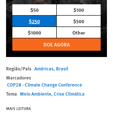
$50
$100
$250
$500
$1000
Other
DOE AGORA
Região/País
Américas
Brasil
Marcadores
COP28 - Climate Change Conference
Tema
Meio Ambiente
Crise Climática
MAIS LEITURA