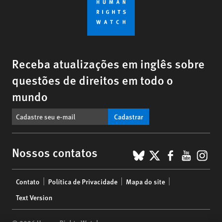
Receba atualizações em inglês sobre
questões de direitos em todo o
mundo
Cadastrar
BlueSky
X
Faceboo
YouTu
Ins
Nossos contatos
Footer
Contato
Política de Privacidade
Mapa do site
menu
Text Version