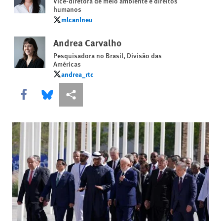
Vice-diretora de meio ambiente e direitos
humanos
mlcanineu
mlcanineu
Andrea Carvalho
Pesquisadora no Brasil, Divisão das
Américas
andrea_rtc
andrea_rtc
Share this via Facebook
Share this via Bluesky
Share this via Compartilhar