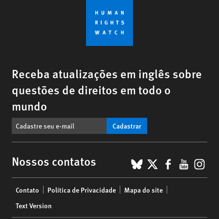
Receba atualizações em inglês sobre
questões de direitos em todo o
mundo
Cadastrar
BlueSky
X
Faceboo
YouTu
Ins
Nossos contatos
Footer
Contato
Política de Privacidade
Mapa do site
menu
Text Version