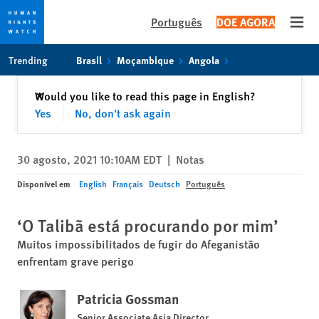
Português
DOE AGORA
Open
Skip
Skip
Trending
Brasil
Moçambique
Angola
to
to
cookie
main
Fechar
Would you like to read this page in English?
✕
privacy
content
Yes
No, don't ask again
notice
30 agosto, 2021 10:10AM EDT
|
Notas
Disponível em
English
Français
Deutsch
Português
‘O Talibã está procurando por mim’
Muitos impossibilitados de fugir do Afeganistão
enfrentam grave perigo
Patricia Gossman
Senior Associate Asia Director