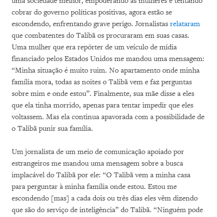
uma sociedade melhor, empoderando as mulheres e tentando
cobrar do governo políticas positivas, agora estão se
escondendo, enfrentando grave perigo. Jornalistas
relataram
que combatentes do Talibã os procuraram em suas casas.
Uma mulher que era repórter de um veículo de mídia
financiado pelos Estados Unidos me mandou uma mensagem:
“Minha situação é muito ruim. No apartamento onde minha
família mora, todas as noites o Talibã vem e faz perguntas
sobre mim e onde estou”. Finalmente, sua mãe disse a eles
que ela tinha morrido, apenas para tentar impedir que eles
voltassem. Mas ela continua apavorada com a possibilidade de
o Talibã punir sua família.
Um jornalista de um meio de comunicação apoiado por
estrangeiros me mandou uma mensagem sobre a busca
implacável do Talibã por ele: “O Talibã vem a minha casa
para perguntar à minha família onde estou. Estou me
escondendo [mas] a cada dois ou três dias eles vêm dizendo
que são do serviço de inteligência” do Talibã. “Ninguém pode