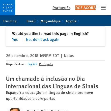
Português
DOE AGORA
Open
Skip
Skip
Trending
Brasil
Moçambique
Angola
to
to
cookie
main
Fechar
Would you like to read this page in English?
✕
privacy
content
Yes
No, don't ask again
notice
26 setembro, 2018 1:55PM EDT
|
Notas
Disponível em
English
Português
Um chamado à inclusão no Dia
Internacional das Línguas de Sinais
Expandir a educação em língua de sinais promove
oportunidades e abre portas