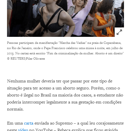
Click to
Pessoas participam da manifestação "Marcha das Vadias" na praia de Copacabana,
no Rio de Janeiro, onde o Papa Francisco celebrou uma missa à noite, em julho de
2013. No cartaz está escrito "Fim da criminalização da mulher. Aborto é um direito"
© REUTERS/Pilar Olivares
Nenhuma mulher deveria ter que passar por este tipo de
situação para ter acesso a um aborto seguro. Porém, como o
aborto é ilegal no Brasil na maioria dos casos, a estudante não
poderia interromper legalmente a sua gestação em condições
normais.
Em uma
carta
enviada ao Supremo – a qual leu corajosamente
neste
vídeo
no YouTube – Rebeca explica que ficou grávida