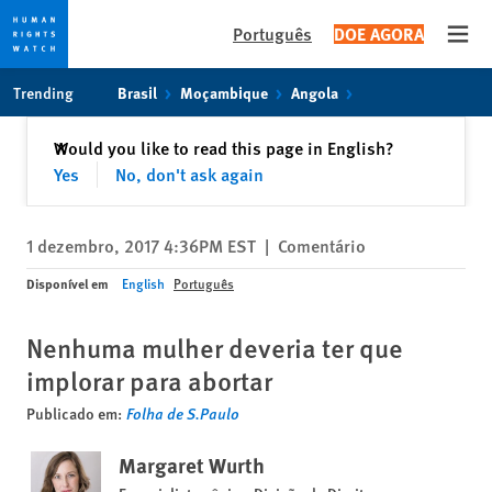
Português
DOE AGORA
Open
Skip
Skip
Trending
Brasil
Moçambique
Angola
to
to
cookie
main
Fechar
Would you like to read this page in English?
✕
privacy
content
Yes
No, don't ask again
notice
1 dezembro, 2017 4:36PM EST
|
Comentário
Disponível em
English
Português
Nenhuma mulher deveria ter que
implorar para abortar
Publicado em:
Folha de S.Paulo
Margaret Wurth