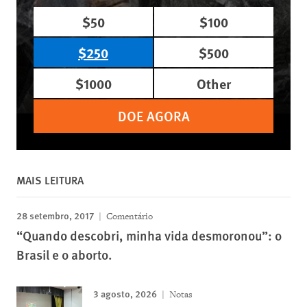
$50
$100
$250
$500
$1000
Other
DOE AGORA
MAIS LEITURA
28 setembro, 2017
Comentário
“Quando descobri, minha vida desmoronou”: o
Brasil e o aborto.
3 agosto, 2026
Notas