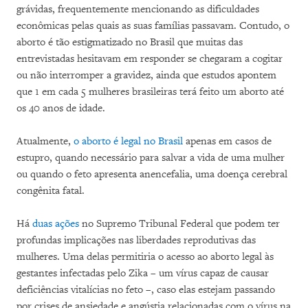
grávidas, frequentemente mencionando as dificuldades
econômicas pelas quais as suas famílias passavam. Contudo, o
aborto é tão estigmatizado no Brasil que muitas das
entrevistadas hesitavam em responder se chegaram a cogitar
ou não interromper a gravidez, ainda que estudos apontem
que 1 em cada 5 mulheres brasileiras terá feito um aborto até
os 40 anos de idade.
Atualmente,
o aborto é legal no Brasil
apenas em casos de
estupro, quando necessário para salvar a vida de uma mulher
ou quando o feto apresenta anencefalia, uma doença cerebral
congênita fatal.
Há
duas ações
no Supremo Tribunal Federal que podem ter
profundas implicações nas liberdades reprodutivas das
mulheres. Uma delas permitiria o acesso ao aborto legal às
gestantes infectadas pelo Zika – um vírus capaz de causar
deficiências vitalícias no feto –, caso elas estejam passando
por crises de ansiedade e angústia relacionadas com o vírus na