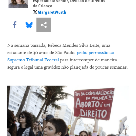
Especialista sênior, Divisão de Direitos
da Criança
MargaretWurth
MargaretWurth
Share this via Facebook
Share this via Bluesky
Share this via Compartilhar
Na semana passada, Rebeca Mendes Silva Leite, uma
estudante de 30 anos de São Paulo,
pediu permissão ao
Supremo Tribunal Federal
para interromper de maneira
segura e legal uma gravidez não planejada de poucas semanas.