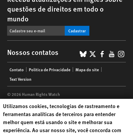
questões de direitos em todo o
mundo
Cadastrar
BlueSky
X
Faceboo
YouTu
Ins
Nossos contatos
Footer
Contato
Política de Privacidade
Mapa do site
menu
Text Version
© 2026 Human Rights Watch
Human Rights Watch cookie preferences
Utilizamos cookies, tecnologias de rastreamento e
Human Rights Watch
| 350 Fifth Avenue, 34th Floor | New York,
NY
ferramentas analíticas de terceiros para entender
10118-3299
USA
|
t
1.212.290.4700
melhor quem está usando o site e melhorar sua
Human Rights Watch
is a 501(C)(3) nonprofit registered in the US
experiência. Ao usar nosso site, você concorda com
under EIN: 13-2875808