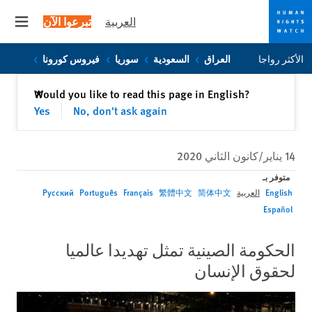
العربية
تبرعوا الآن
 menu
Skip
Skip
الأكثر رواجا
العراق
السعودية
سوريا
فيروس كورونا
to
to
cookie
main
إغلاق
Would you like to read this page in English?
✕
content
privacy
Yes
No, don't ask again
notice
14 يناير/كانون الثاني 2020
متوفر بـ
English
العربية
简体中文
繁體中文
Français
Português
Русский
Español
الحكومة الصينية تمثل تهديدا عالميا
لحقوق الإنسان