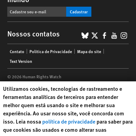
Cadastrar
BlueSky
X
Faceboo
YouTu
Ins
Nossos contatos
Footer
Contato
Política de Privacidade
Mapa do site
menu
Text Version
© 2026 Human Rights Watch
Human Rights Watch cookie preferences
Utilizamos cookies, tecnologias de rastreamento e
Human Rights Watch
| 350 Fifth Avenue, 34th Floor | New York,
NY
ferramentas analíticas de terceiros para entender
10118-3299
USA
|
t
1.212.290.4700
melhor quem está usando o site e melhorar sua
Human Rights Watch
is a 501(C)(3) nonprofit registered in the US
experiência. Ao usar nosso site, você concorda com
under EIN: 13-2875808
isso. Leia nossa
política de privacidade
para saber para
que cookies são usados e como alterar suas