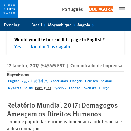
Português
DOE AGORA
Open
Skip
Skip
Trending
Brasil
Moçambique
Angola
to
to
cookie
main
Fechar
Would you like to read this page in English?
✕
privacy
content
Yes
No, don't ask again
notice
12 janeiro, 2017 9:45AM EST
|
Comunicado de Imprensa
Disponível em
English
العربية
简体中文
Nederlands
Français
Deutsch
Bokmål
Nynorsk
Polski
Português
Русский
Español
Svenska
Türkçe
Relatório Mundial 2017: Demagogos
Ameaçam os Direitos Humanos
Trump e populistas europeus fomentam a intolerância e
a discriminação