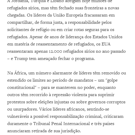
A Jordânia, Turquia e Líbano abrigam hoje milhões de
refugiados sírios, mas têm fechado suas fronteiras a novas
chegadas. Os líderes da União Europeia fracassaram em
compartilhar, de forma justa, a responsabilidade pelos
solicitantes de refúgio ou em criar rotas seguras para os
refugiados. Apesar de anos de liderança dos Estados Unidos
em matéria de reassentamento de refugiados, os EUA
reassentaram apenas 12.000 refugiados sírios no ano passado
– e Trump tem ameaçado fechar o programa.
Na África, um número alarmante de líderes têm removido ou
estendido os limites ao período de mandatos – um "golpe
constitucional" – para se manterem no poder, enquanto
outros têm recorrido à repressão violenta para suprimir
protestos sobre eleições injustas ou sobre governos corruptos
ou usurpadores. Vários líderes africanos, sentindo-se
vulneráveis a possível responsabilização criminal, criticaram
duramente o Tribunal Penal Internacional e três países
anunciaram retirada de sua jurisdição.