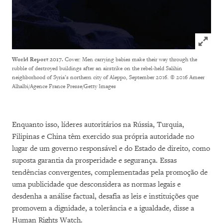
Click to
World Report 2017.
Cover: Men carrying babies make their way through the
rubble of destroyed buildings after an airstrike on the rebel-held Salihin
neighborhood of Syria’s northern city of Aleppo, September 2016.
© 2016 Ameer
Alhalbi/Agence France Presse/Getty Images
Enquanto isso, líderes autoritários na Rússia, Turquia,
Filipinas e China têm exercido sua própria autoridade no
lugar de um governo responsável e do Estado de direito, como
suposta garantia da prosperidade e segurança. Essas
tendências convergentes, complementadas pela promoção de
uma publicidade que desconsidera as normas legais e
desdenha a análise factual, desafia as leis e instituições que
promovem a dignidade, a tolerância e a igualdade, disse a
Human Rights Watch.