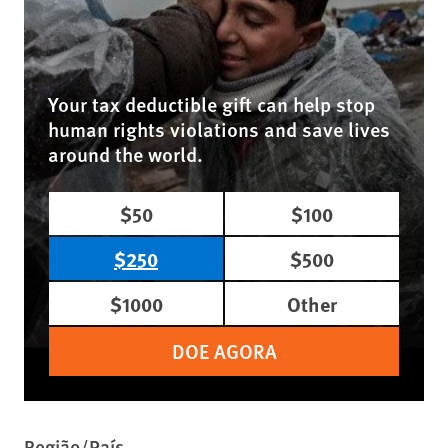
Your tax deductible gift can help stop
human rights violations and save lives
around the world.
$50
$100
$250
$500
$1000
Other
DOE AGORA
Região/País