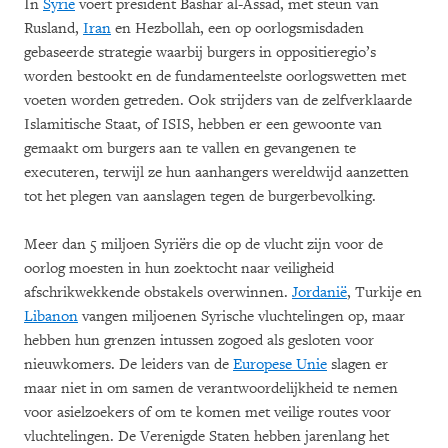
In
Syrië
voert president Bashar al-Assad, met steun van
Rusland,
Iran
en Hezbollah, een op oorlogsmisdaden
gebaseerde strategie waarbij burgers in oppositieregio’s
worden bestookt en de fundamenteelste oorlogswetten met
voeten worden getreden. Ook strijders van de zelfverklaarde
Islamitische Staat, of ISIS, hebben er een gewoonte van
gemaakt om burgers aan te vallen en gevangenen te
executeren, terwijl ze hun aanhangers wereldwijd aanzetten
tot het plegen van aanslagen tegen de burgerbevolking.
Meer dan 5 miljoen Syriërs die op de vlucht zijn voor de
oorlog moesten in hun zoektocht naar veiligheid
afschrikwekkende obstakels overwinnen.
Jordanië
, Turkije en
Libanon
vangen miljoenen Syrische vluchtelingen op, maar
hebben hun grenzen intussen zogoed als gesloten voor
nieuwkomers. De leiders van de
Europese Unie
slagen er
maar niet in om samen de verantwoordelijkheid te nemen
voor asielzoekers of om te komen met veilige routes voor
vluchtelingen. De Verenigde Staten hebben jarenlang het