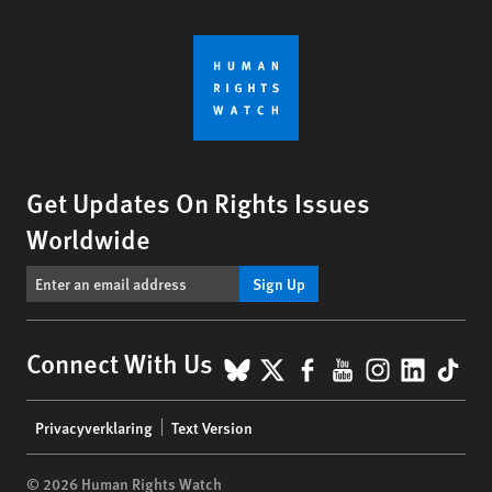
Get Updates On Rights Issues
Worldwide
Sign Up
BlueSky
X
Facebook
YouTube
Instagr
Linke
Tik
Connect With Us
Footer
Privacyverklaring
Text Version
menu
© 2026 Human Rights Watch