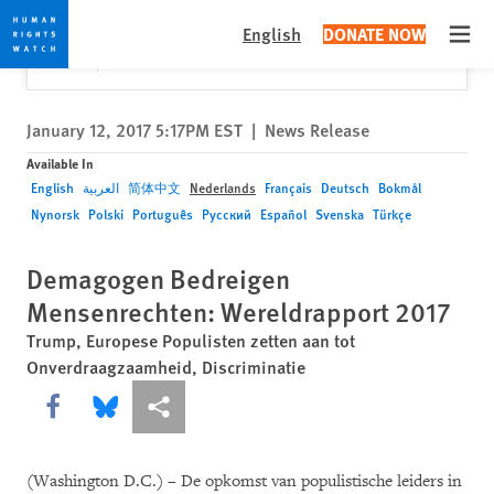
Skip
Skip
Close
Would you like to read this page in English?
✕
English
DONATE NOW
to
to
Open
Yes
No, don't ask again
cookie
main
privacy
content
notice
January 12, 2017 5:17PM EST
|
News Release
Available In
English
العربية
简体中文
Nederlands
Français
Deutsch
Bokmål
Nynorsk
Polski
Português
Русский
Español
Svenska
Türkçe
Demagogen Bedreigen
Mensenrechten: Wereldrapport 2017
Trump, Europese Populisten zetten aan tot
Onverdraagzaamheid, Discriminatie
Share this via Facebook
Share this via Bluesky
More sharing options
(Washington D.C.) – De opkomst van populistische leiders in