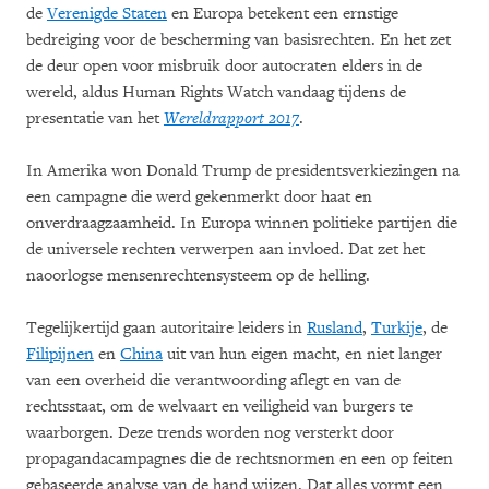
de
Verenigde Staten
en Europa betekent een ernstige
bedreiging voor de bescherming van basisrechten. En het zet
de deur open voor misbruik door autocraten elders in de
wereld, aldus Human Rights Watch vandaag tijdens de
presentatie van het
Wereldrapport 2017
.
In Amerika won Donald Trump de presidentsverkiezingen na
een campagne die werd gekenmerkt door haat en
onverdraagzaamheid. In Europa winnen politieke partijen die
de universele rechten verwerpen aan invloed. Dat zet het
naoorlogse mensenrechtensysteem op de helling.
Tegelijkertijd gaan autoritaire leiders in
Rusland
,
Turkije
, de
Filipijnen
en
China
uit van hun eigen macht, en niet langer
van een overheid die verantwoording aflegt en van de
rechtsstaat, om de welvaart en veiligheid van burgers te
waarborgen. Deze trends worden nog versterkt door
propagandacampagnes die de rechtsnormen en een op feiten
gebaseerde analyse van de hand wijzen. Dat alles vormt een