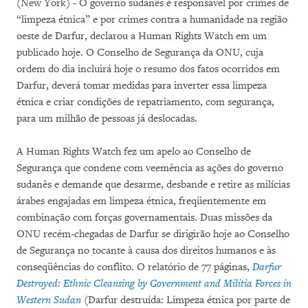
(New York) - O governo sudanês é responsável por crimes de
“limpeza étnica” e por crimes contra a humanidade na região
oeste de Darfur, declarou a Human Rights Watch em um
publicado hoje. O Conselho de Segurança da ONU, cuja
ordem do dia incluirá hoje o resumo dos fatos ocorridos em
Darfur, deverá tomar medidas para inverter essa limpeza
étnica e criar condições de repatriamento, com segurança,
para um milhão de pessoas já deslocadas.
A Human Rights Watch fez um apelo ao Conselho de
Segurança que condene com veemência as ações do governo
sudanês e demande que desarme, desbande e retire as milícias
árabes engajadas em limpeza étnica, freqüentemente em
combinação com forças governamentais. Duas missões da
ONU recém-chegadas de Darfur se dirigirão hoje ao Conselho
de Segurança no tocante à causa dos direitos humanos e às
conseqüências do conflito. O relatório de 77 páginas,
Darfur
Destroyed: Ethnic Cleansing by Government and Militia Forces in
Western Sudan
(Darfur destruída: Limpeza étnica por parte de