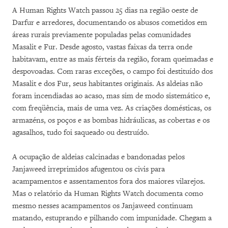
A Human Rights Watch passou 25 dias na região oeste de
Darfur e arredores, documentando os abusos cometidos em
áreas rurais previamente populadas pelas comunidades
Masalit e Fur. Desde agosto, vastas faixas da terra onde
habitavam, entre as mais férteis da região, foram queimadas e
despovoadas. Com raras exceções, o campo foi destituído dos
Masalit e dos Fur, seus habitantes originais. As aldeias não
foram incendiadas ao acaso, mas sim de modo sistemático e,
com freqüência, mais de uma vez. As criações domésticas, os
armazéns, os poços e as bombas hidráulicas, as cobertas e os
agasalhos, tudo foi saqueado ou destruído.
A ocupação de aldeias calcinadas e bandonadas pelos
Janjaweed irreprimidos afugentou os civis para
acampamentos e assentamentos fora dos maiores vilarejos.
Mas o relatório da Human Rights Watch documenta como
mesmo nesses acampamentos os Janjaweed continuam
matando, estuprando e pilhando com impunidade. Chegam a