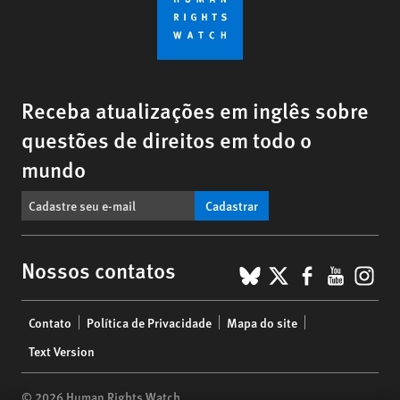
Receba atualizações em inglês sobre
questões de direitos em todo o
mundo
Cadastrar
BlueSky
X
Faceboo
YouTu
Ins
Nossos contatos
Footer
Contato
Política de Privacidade
Mapa do site
menu
Text Version
© 2026 Human Rights Watch