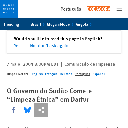
Português
DOE AGORA
Open
Skip
Skip
Trending
Brasil
Moçambique
Angola
to
to
cookie
main
Fechar
Would you like to read this page in English?
✕
privacy
content
Yes
No, don't ask again
notice
7 maio, 2004 8:00PM EDT
|
Comunicado de Imprensa
Disponível em
English
Français
Deutsch
Português
Español
O Governo do Sudão Comete
“Limpeza Étnica” em Darfur
Share this via Facebook
Share this via Bluesky
Share this via Compartilhar