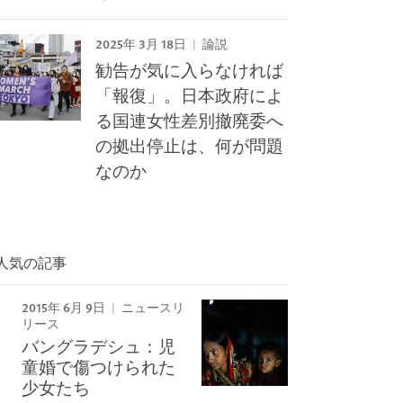
2025年 3月 18日
論説
勧告が気に入らなければ
「報復」。日本政府によ
る国連女性差別撤廃委へ
の拠出停止は、何が問題
なのか
Image
人気の記事
2015年 6月 9日
ニュースリ
リース
バングラデシュ：児
童婚で傷つけられた
少女たち