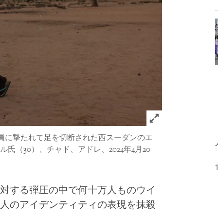
Click to expand 
闘員に撃たれて足を切断された西スーダンのエ
（30）、チャド、アドレ、2024年4月20
対する弾圧の中で何十万人ものウイ
人のアイデンティティの表現を抹殺