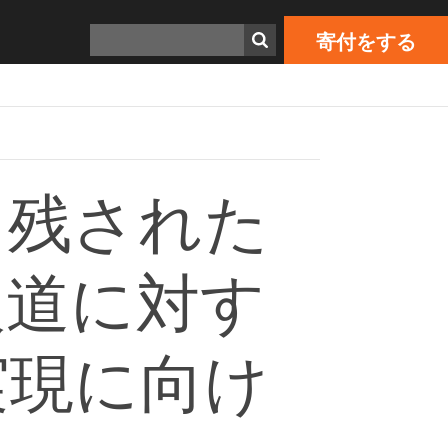
寄付をする
由
Print
検索
寄付をする
に残された
人道に対す
実現に向け