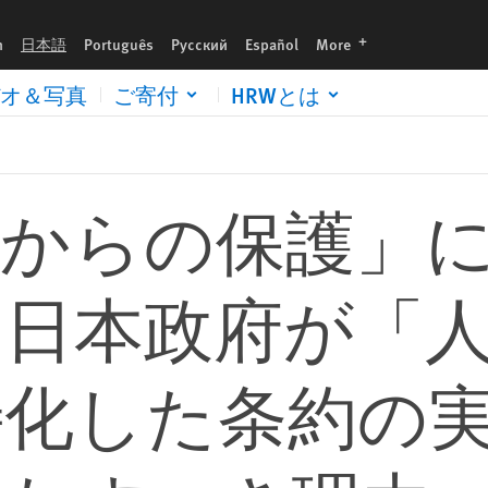
「人道に対する罪」に特化した条約の実現に向けて役割を果たすべき理
languages
h
日本語
Português
Русский
Español
More
オ＆写真
ご寄付
HRWとは
為からの保護」
。日本政府が「
特化した条約の