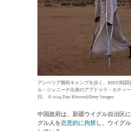
アンベリア難民キャンプを歩く、RSFの戦
ル・ジェニーナ出身のアブドゥラ・カティール氏
日。
© 2024 Dan Kitwood/Getty Images
中国政府は、新疆ウイグル自治区に
グル人を
恣意的に拘禁し
、ウイグル