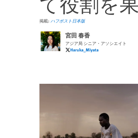
て役割を
掲載:
ハフポスト日本版
宮田 春香
アジア局 シニア・アソシエイト
Haruka_Miyata
Haruka_Miyata