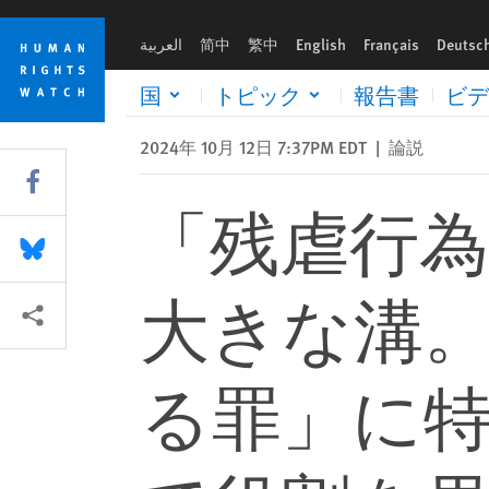
Skip
Skip
「残虐行為からの保護」に残された大きな溝。日本政府が
to
to
العربية
简中
繁中
English
Français
Deutsc
cookie
main
privacy
content
国
トピック
報告書
ビデ
notice
2024年 10月 12日 7:37PM EDT
|
論説
Share this via Facebook
「残虐行
Share this via Bluesky
大きな溝
More sharing options
る罪」に