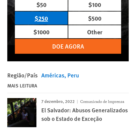
$50
$100
$250
$500
$1000
Other
DOE AGORA
Região/País
Américas
Peru
MAIS LEITURA
7 dezembro, 2022
Comunicado de Imprensa
El Salvador: Abusos Generalizados
sob o Estado de Exceção