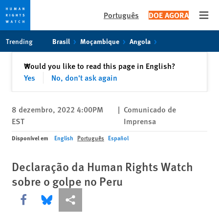
Português
DOE AGORA
Open
Skip
Skip
Trending
Brasil
Moçambique
Angola
to
to
cookie
main
Fechar
Would you like to read this page in English?
✕
privacy
content
Yes
No, don't ask again
notice
8 dezembro, 2022 4:00PM
|
Comunicado de
EST
Imprensa
Disponível em
English
Português
Español
Declaração da Human Rights Watch
sobre o golpe no Peru
Share this via Facebook
Share this via Bluesky
Share this via Compartilhar