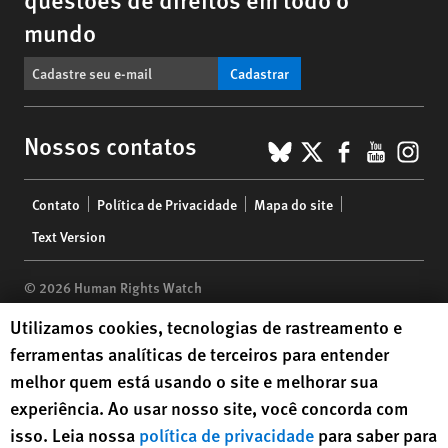
mundo
Cadastrar
BlueSky
X
Faceboo
YouTu
Ins
Nossos contatos
Footer
Contato
Política de Privacidade
Mapa do site
menu
Text Version
© 2026 Human Rights Watch
Human Rights Watch cookie preferences
Utilizamos cookies, tecnologias de rastreamento e
Human Rights Watch
| 350 Fifth Avenue, 34th Floor | New York,
NY
ferramentas analíticas de terceiros para entender
10118-3299
USA
|
t
1.212.290.4700
melhor quem está usando o site e melhorar sua
Human Rights Watch
is a 501(C)(3) nonprofit registered in the US
experiência. Ao usar nosso site, você concorda com
under EIN: 13-2875808
isso. Leia nossa
política de privacidade
para saber para