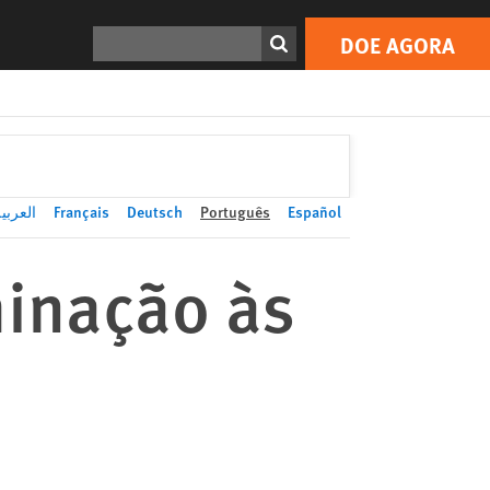
DOE AGORA
Print
Search
DOE AGORA
العربي
Français
Deutsch
Português
Español
minação às