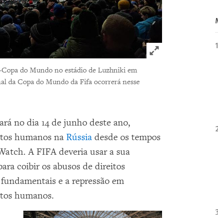
Click to expand 
ré-Copa do Mundo no estádio de Luzhniki em
inal da Copa do Mundo da Fifa ocorrerá nesse
á no dia 14 de junho deste ano,
reitos humanos na
Rússia
desde os tempos
Watch. A FIFA deveria usar a sua
para coibir os abusos de direitos
es fundamentais e a repressão em
itos humanos.