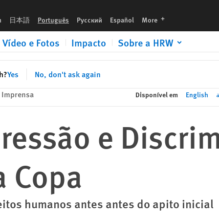
languages
h
日本語
Português
Русский
Español
More
Vídeo e Fotos
Impacto
Sobre a HRW
sh?
Yes
No, don't ask again
 Imprensa
Disponível em
English
ة
ressão e Discri
a Copa
eitos humanos antes antes do apito inicial