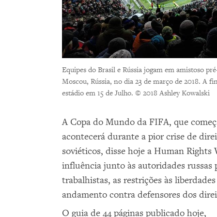
Equipes do Brasil e Rússia jogam em amistoso p
Moscou, Rússia, no dia 23 de março de 2018. A f
estádio em 15 de Julho.
© 2018 Ashley Kowalski
A Copa do Mundo da FIFA, que começar
acontecerá durante a pior crise de di
soviéticos, disse hoje a Human Rights 
influência junto às autoridades russas 
trabalhistas, as restrições às liberdad
andamento contra defensores dos dire
O guia de 44 páginas publicado hoje,