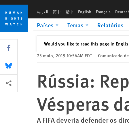
Skip
Skip
Rússia: Repressão e Discriminação às Vésperas da Copa
to
to
العربية
简中
繁中
English
Français
Deutsc
cookie
main
privacy
content
Países
Temas
Relatórios
notice
Fechar
Would you like to read this page in Engli
✕
Share this via Facebook
25 maio, 2018 10:56AM EDT
|
Comunicado de
Share this via Bluesky
Rússia: Rep
Share this via Compartilhar
Vésperas d
A FIFA deveria defender os dir